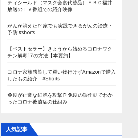
ティシールド（マスク会食代替品）ＦＢＣ福井
放送のＴＶ番組での紹介映像
がんが消えた!? 家でも実践できるがんの治療・
予防 #shorts
【ベストセラー】きょうから始めるコロナワク
チン解毒17の方法【本要約】
コロナ家族感染して買い物行けずAmazonで購入
したもの紹介 #Shorts
免疫が正常な細胞を攻撃!? 免疫の誤作動でわか
ったコロナ後遺症の仕組み
人気記事