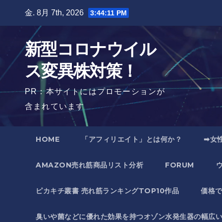
Skip
金. 8月 7th, 2026
3:44:12 PM
to
content
新型コロナウイル
ス変異株対策！
PR：本サイトにはプロモーションが
含まれています
HOME
「アフィリエイト」とは何か？
➡女
AMAZON売れ筋商品リスト分析
FORUM
ピカキチ叢書 売れ筋ランキングTOP10作品
価格
臭いや菌などに優れた効果を持つオゾン水発生器の幅広