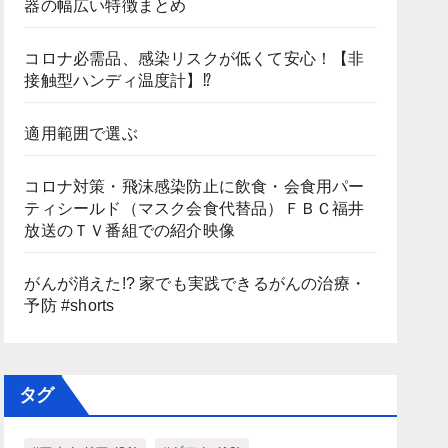
器の幅広い特徴まとめ
コロナ必需品、感染リスクが低くて安心！【非
接触型ハンディ温度計】⁉
適用範囲で選ぶ
コロナ対策・飛沫感染防止に飲食・会食用パー
ティシールド（マスク会食代替品）ＦＢＣ福井
放送のＴＶ番組での紹介映像
がんが消えた!? 家でも実践できるがんの治療・
予防 #shorts
タグ