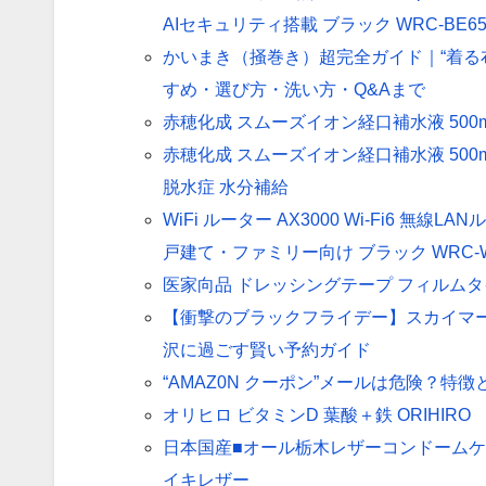
AIセキュリティ搭載 ブラック WRC-BE65
かいまき（掻巻き）超完全ガイド｜“着る
すめ・選び方・洗い方・Q&Aまで
赤穂化成 スムーズイオン経口補水液 500m
赤穂化成 スムーズイオン経口補水液 500ml
脱水症 水分補給
WiFi ルーター AX3000 Wi-Fi6 無線LAN
戸建て・ファミリー向け ブラック WRC-W
医家向品 ドレッシングテープ フィルムタイプ
【衝撃のブラックフライデー】スカイマ
沢に過ごす賢い予約ガイド
“AMAZ0N クーポン”メールは危険？特
オリヒロ ビタミンD 葉酸＋鉄 ORIHIRO
日本国産■オール栃木レザーコンドームケ
イキレザー