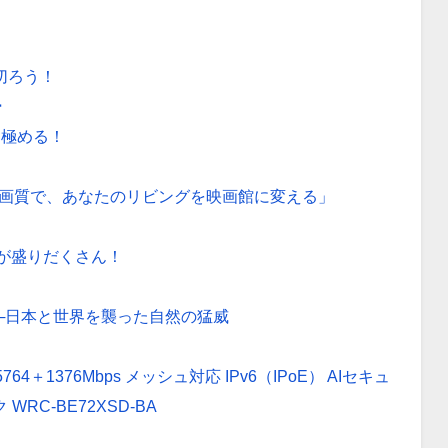
切ろう！
ー
を極める！
端の画質で、あなたのリビングを映画館に変える」
トが盛りだくさん！
─日本と世界を襲った自然の猛威
 5764＋1376Mbps メッシュ対応 IPv6（IPoE） AIセキュ
 WRC-BE72XSD-BA