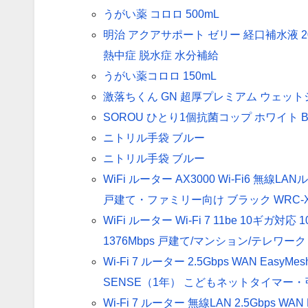
うがい薬 コロロ 500mL
明治 アクアサポート ゼリー 経口補水液 20
熱中症 脱水症 水分補給
うがい薬コロロ 150mL
激落ちくん GN 超厚プレミアム ウェットシ
SOROU ひとり1個抗菌コップ ホワイト B0
ニトリル手袋 ブルー
ニトリル手袋 ブルー
WiFi ルーター AX3000 Wi-Fi6 無線LAN
戸建て・ファミリー向け ブラック WRC-X3
WiFi ルーター Wi-Fi 7 11be 10ギガ対応 
1376Mbps 戸建て/マンション/テレワーク 
Wi-Fi 7 ルーター 2.5Gbps WAN EasyMe
SENSE（1年） こどもネットタイマー・引
Wi-Fi 7 ルーター 無線LAN 2.5Gbps W