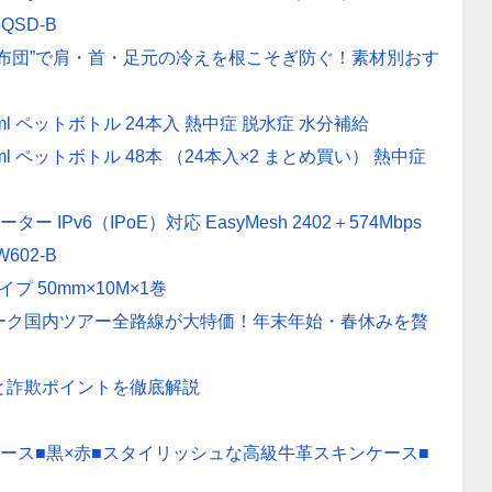
QSD-B
布団”で肩・首・足元の冷えを根こそぎ防ぐ！素材別おす
l ペットボトル 24本入 熱中症 脱水症 水分補給
 ペットボトル 48本 （24本入×2 まとめ買い） 熱中症
ルーター IPv6（IPoE）対応 EasyMesh 2402＋574Mbps
602-B
 50mm×10M×1巻
ーク国内ツアー全路線が大特価！年末年始・春休みを贅
徴と詐欺ポイントを徹底解説
ース■黒×赤■スタイリッシュな高級牛革スキンケース■