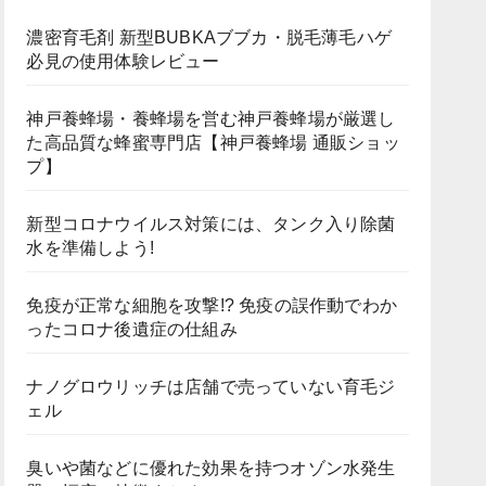
濃密育毛剤 新型BUBKAブブカ・脱毛薄毛ハゲ
必見の使用体験レビュー
神戸養蜂場・養蜂場を営む神戸養蜂場が厳選し
た高品質な蜂蜜専門店【神戸養蜂場 通販ショッ
プ】
新型コロナウイルス対策には、タンク入り除菌
水を準備しよう!
免疫が正常な細胞を攻撃!? 免疫の誤作動でわか
ったコロナ後遺症の仕組み
ナノグロウリッチは店舗で売っていない育毛ジ
ェル
臭いや菌などに優れた効果を持つオゾン水発生