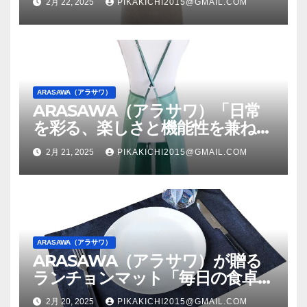
2月 22, 2025
PIKAKICHI2015@GMAIL.COM
が魅力
ARASAWA（アラサワ）
ARASAWA（アラサワ）「日常
を彩る、楽しさと機能性を兼ね備
えたKIRAKUエプロンミント！」
2月 21, 2025
PIKAKICHI2015@GMAIL.COM
ARASAWA（アラサワ）
ARASAWA（アラサワ）が贈る
ランチョンマット「毎日の食卓
を、デニムシリーズでより特別
2月 20, 2025
PIKAKICHI2015@GMAIL.COM