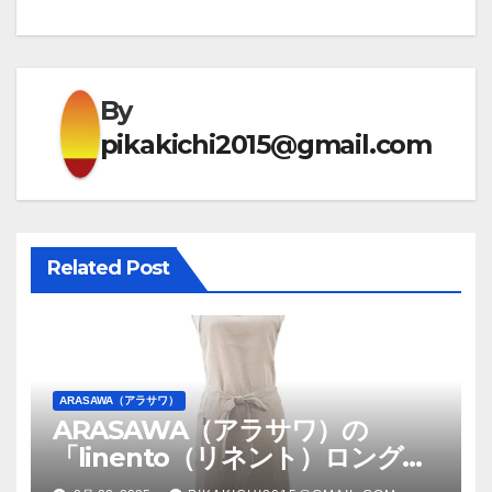
ゲ
ー
By
シ
pikakichi2015@gmail.com
ョ
ン
Related Post
ARASAWA（アラサワ）
ARASAWA（アラサワ）の
「linento（リネント）ロング丈
エプロン」ナチュラルな風合い