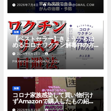
2026年7月4日
PIKAKICHI2015@GMAIL.COM
除菌
【ベストセラー】きょうから始
めるコロナワクチン解毒17の方
法【本要約】
2026年6月15日
PIKAKICHI2015@GMAIL.COM
除菌
コロナ家族感染して買い物行け
ずAmazonで購入したもの紹
介 #Shorts
2026年6月15日