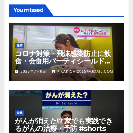
You missed
除菌
コロナ対策・飛沫感染防止に飲
食・会食用パーティシールド
（マスク会食代替品）ＦＢＣ福井
2026年7月6日
PIKAKICHI2015@GMAIL.COM
放送のＴＶ番組での紹介映像
除菌
がんが消えた!? 家でも実践でき
るがんの治療・予防 #shorts