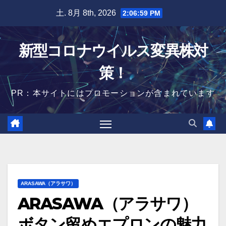
Skip
土. 8月 8th, 2026
2:07:00 PM
to
content
新型コロナウイルス変異株対
策！
PR：本サイトにはプロモーションが含まれています
ARASAWA（アラサワ）
ARASAWA（アラサワ）
ボタン留めエプロンの魅力