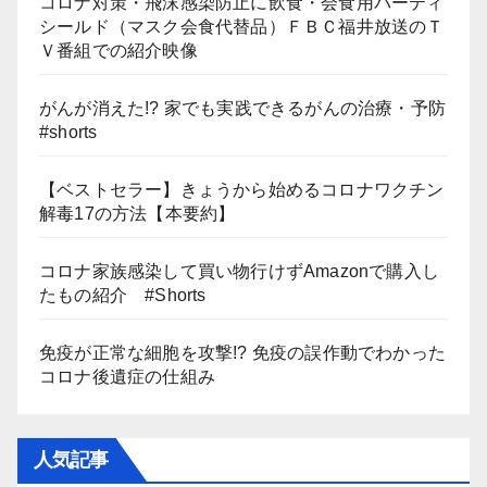
コロナ対策・飛沫感染防止に飲食・会食用パーティ
シールド（マスク会食代替品）ＦＢＣ福井放送のＴ
Ｖ番組での紹介映像
がんが消えた!? 家でも実践できるがんの治療・予防
#shorts
【ベストセラー】きょうから始めるコロナワクチン
解毒17の方法【本要約】
コロナ家族感染して買い物行けずAmazonで購入し
たもの紹介 #Shorts
免疫が正常な細胞を攻撃!? 免疫の誤作動でわかった
コロナ後遺症の仕組み
人気記事