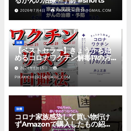
るがんの治療・予防 #shorts
2026年7月4日
PIKAKICHI2015@GMAIL.COM
除菌
【ベストセラー】きょうから始
めるコロナワクチン解毒17の方
法【本要約】
2026年6月15日
PIKAKICHI2015@GMAIL.COM
除菌
コロナ家族感染して買い物行け
ずAmazonで購入したもの紹