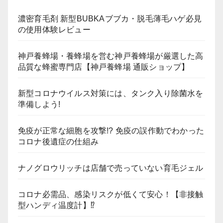
濃密育毛剤 新型BUBKAブブカ・脱毛薄毛ハゲ必見
の使用体験レビュー
神戸養蜂場・養蜂場を営む神戸養蜂場が厳選した高
品質な蜂蜜専門店【神戸養蜂場 通販ショップ】
新型コロナウイルス対策には、タンク入り除菌水を
準備しよう!
免疫が正常な細胞を攻撃!? 免疫の誤作動でわかった
コロナ後遺症の仕組み
ナノグロウリッチは店舗で売っていない育毛ジェル
コロナ必需品、感染リスクが低くて安心！【非接触
型ハンディ温度計】⁉