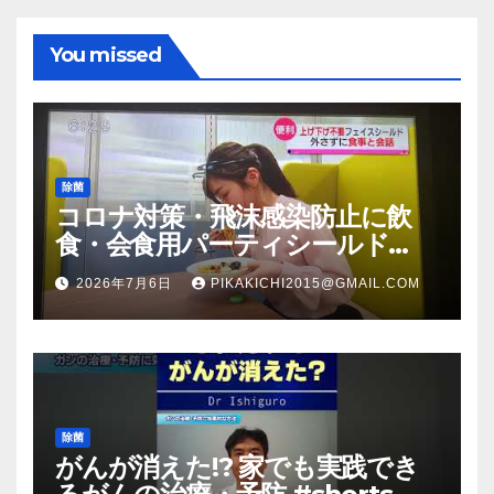
You missed
除菌
コロナ対策・飛沫感染防止に飲
食・会食用パーティシールド
（マスク会食代替品）ＦＢＣ福井
2026年7月6日
PIKAKICHI2015@GMAIL.COM
放送のＴＶ番組での紹介映像
除菌
がんが消えた!? 家でも実践でき