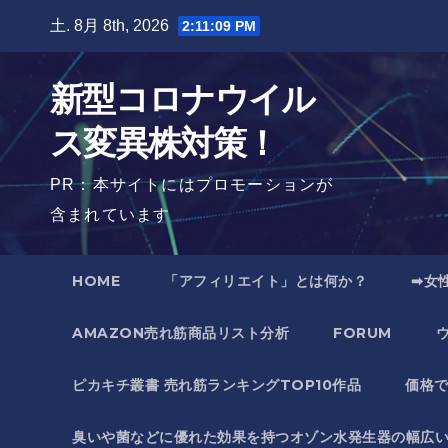
Skip
土. 8月 8th, 2026
2:11:10 PM
to
content
新型コロナウイル
ス変異株対策！
PR：本サイトにはプロモーションが
含まれています
HOME
「アフィリエイト」とは何か？
➡女
AMAZON売れ筋商品リスト分析
FORUM
ピカキチ叢書 売れ筋ランキングTOP10作品
価格
臭いや菌などに優れた効果を持つオゾン水発生器の幅広