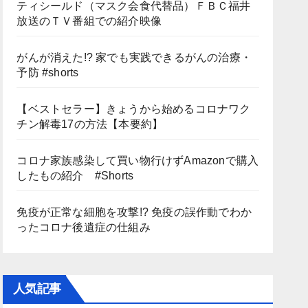
ティシールド（マスク会食代替品）ＦＢＣ福井
放送のＴＶ番組での紹介映像
がんが消えた!? 家でも実践できるがんの治療・
予防 #shorts
【ベストセラー】きょうから始めるコロナワク
チン解毒17の方法【本要約】
コロナ家族感染して買い物行けずAmazonで購入
したもの紹介 #Shorts
免疫が正常な細胞を攻撃!? 免疫の誤作動でわか
ったコロナ後遺症の仕組み
人気記事