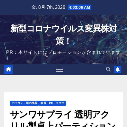
Skip
金. 8月 7th, 2026
4:03:07 AM
to
content
新型コロナウイルス変異株対
策！
PR：本サイトにはプロモーションが含まれています
パソコン・周辺機器
家電・PC・スマホ
サンワサプライ 透明アク
リル製卓上パーティション