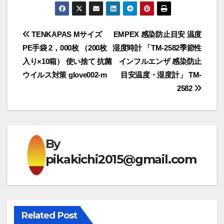
投
TENKAPAS Mサイズ
EMPEX 感染防止目安 温度
PE手袋 2，000枚 （200枚
湿度時計 「TM-2582季節性
稿
入り×10箱） 使い捨て 抗菌
インフルエンザ 感染防止
ナ
ウイルス対策 glove002-m
目安温度・湿度計」 TM-
2582
ビ
ゲ
ー
By
シ
pikakichi2015@gmail.com
ョ
ン
Related Post