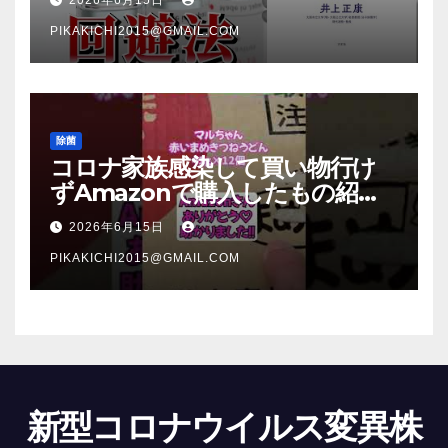
PIKAKICHI2015@GMAIL.COM
除菌
コロナ家族感染して買い物行け
ずAmazonで購入したもの紹
介 #Shorts
2026年6月15日
PIKAKICHI2015@GMAIL.COM
新型コロナウイルス変異株