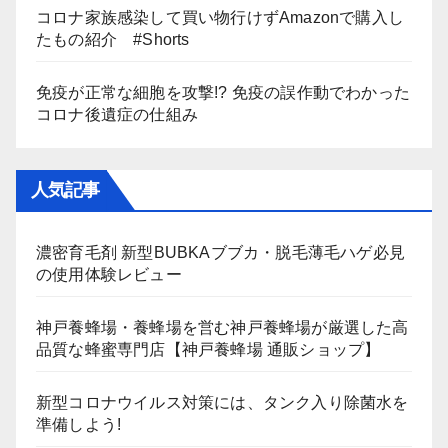
コロナ家族感染して買い物行けずAmazonで購入し
たもの紹介 #Shorts
免疫が正常な細胞を攻撃!? 免疫の誤作動でわかった
コロナ後遺症の仕組み
人気記事
濃密育毛剤 新型BUBKAブブカ・脱毛薄毛ハゲ必見
の使用体験レビュー
神戸養蜂場・養蜂場を営む神戸養蜂場が厳選した高
品質な蜂蜜専門店【神戸養蜂場 通販ショップ】
新型コロナウイルス対策には、タンク入り除菌水を
準備しよう!