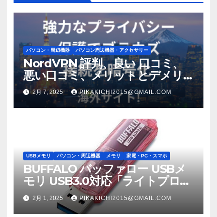
パソコン・周辺機器
パソコン周辺機器・アクセサリー
NordVPN 評判、良い 口コミ、
悪い口コミ、メリットとデメリ
ット!! 【徹底解説】
2月 7, 2025
PIKAKICHI2015@GMAIL.COM
USBメモリ
パソコン・周辺機器
メモリ
家電・PC・スマホ
BUFFALO バッファロー USBメ
モリ USB3.0対応「ライトプロテ
クト機能」搭載モデル RUF3-
2月 1, 2025
PIKAKICHI2015@GMAIL.COM
C8GA-PK