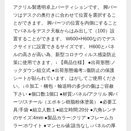
アクリル製透明卓上パーティションです。 脚パー
ツはデスクの奥行きに合わせて位置を選択するこ
とができます。 脚パーツの位置を内側にすること
でパネルをデスク天板からはみ出して（100）設
置することができます。 W600×H600なのでデス
クサイドに設置できるサイズです。 H600とパネ
ルの高さが高い為、新型コロナウィルス感染防止
策に使用できます。↓ 【商品仕様】 ●出荷形態:ノ
ックダウン組立式 ●出荷形態備考:↓傷防止の保護
シートが貼られています。はがしてご使用くださ
い。↓※加工・梱包・輸送時の多少の傷はご容赦
下さい ●個口数:1個口 ●材質:パネル/アクリル 脚パ
ーツ/スチール（エポキシ樹脂粉体塗装） ●必要工
具:手袋 ●組立人数:1 ●組立時間:20分 ●六角レンチ
のサイズ:4mm ●製品カラー:クリア ●フレームカ
ラー:ホワイト ●マンセル値:該当なし↓パネルの厚