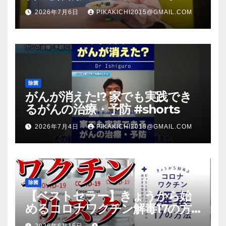
（マスク会食代替品）ＦＢＣ福井
2026年7月6日
PIKAKICHI2015@GMAIL.COM
放送のＴＶ番組での紹介映像
除菌
がんが消えた!? 家でも実践でき
るがんの治療・予防 #shorts
2026年7月4日
PIKAKICHI2015@GMAIL.COM
除菌
【ベストセラー】きょうから始
めるコロナワクチン解毒17の方
法【本要約】
2026年6月15日