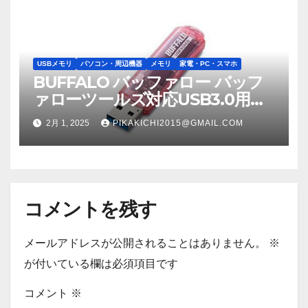
USBメモリ
パソコン・周辺機器
メモリ
家電・PC・スマホ
BUFFALO バッファロー バッフ
ァローツールズ対応USB3.0用
USBメモリースタンダードモデ
2月 1, 2025
PIKAKICHI2015@GMAIL.COM
ル 64GB ピンクモデル RUF3-
C64GA-PK RUF3C64GAPK
コメントを残す
メールアドレスが公開されることはありません。
※
が付いている欄は必須項目です
コメント
※