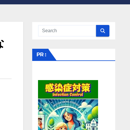
な
」
PR :