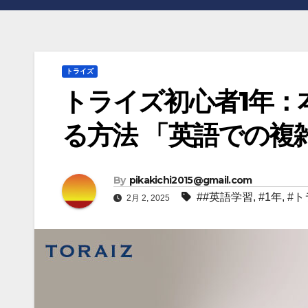
トライズ
トライズ初心者1年：
る方法 「英語での複
By
pikakichi2015@gmail.com
##英語学習
,
#1年
,
#ト
2月 2, 2025