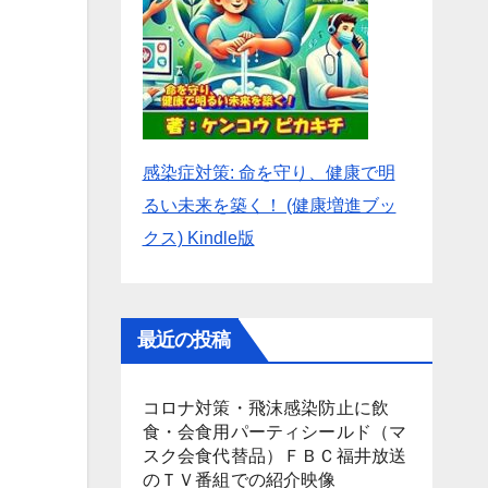
感染症対策: 命を守り、健康で明
るい未来を築く！ (健康増進ブッ
クス) Kindle版
最近の投稿
コロナ対策・飛沫感染防止に飲
食・会食用パーティシールド（マ
スク会食代替品）ＦＢＣ福井放送
のＴＶ番組での紹介映像