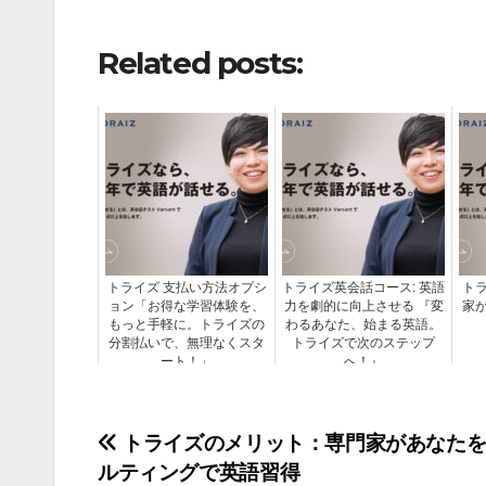
Related posts:
トライズ 支払い方法オプシ
トライズ英会話コース: 英語
ト
ョン「お得な学習体験を、
力を劇的に向上させる 『変
家
もっと手軽に。トライズの
わるあなた、始まる英語。
分割払いで、無理なくスタ
トライズで次のステップ
ート！」
へ！』
投
トライズのメリット：専門家があなたを
ルティングで英語習得