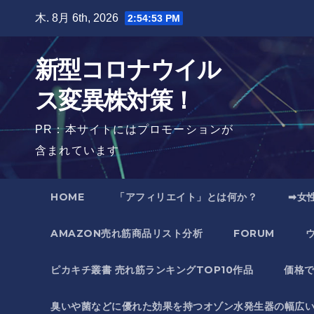
Skip
木. 8月 6th, 2026
2:54:54 PM
to
content
新型コロナウイル
ス変異株対策！
PR：本サイトにはプロモーションが
含まれています
HOME
「アフィリエイト」とは何か？
➡女
AMAZON売れ筋商品リスト分析
FORUM
ピカキチ叢書 売れ筋ランキングTOP10作品
価格
臭いや菌などに優れた効果を持つオゾン水発生器の幅広