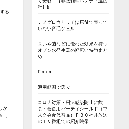
て安心！【非接触型ハンディ温度
計】⁉
得する
ナノグロウリッチは店舗で売って
いない育毛ジェル
臭いや菌などに優れた効果を持つ
オゾン水発生器の幅広い特徴まと
め
Forum
適用範囲で選ぶ
コロナ対策・飛沫感染防止に飲
しか
食・会食用パーティシールド（マ
スク会食代替品）ＦＢＣ福井放送
きま
のＴＶ番組での紹介映像