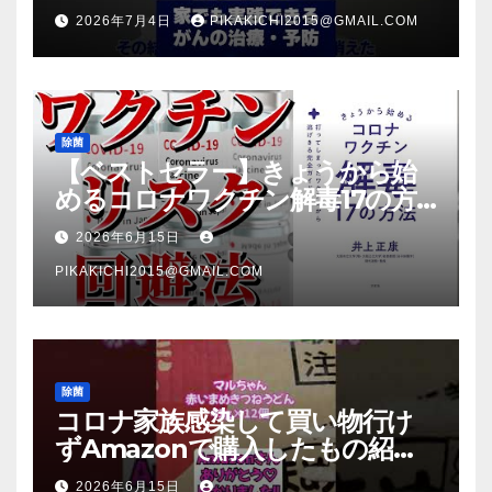
2026年7月4日
PIKAKICHI2015@GMAIL.COM
除菌
【ベストセラー】きょうから始
めるコロナワクチン解毒17の方
法【本要約】
2026年6月15日
PIKAKICHI2015@GMAIL.COM
除菌
コロナ家族感染して買い物行け
ずAmazonで購入したもの紹
介 #Shorts
2026年6月15日