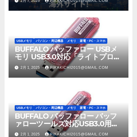
2月 7, 2025
PIKAKICHI2015@GMAIL.COM
USBメモリ
パソコン・周辺機器
メモリ
家電・PC・スマホ
BUFFALO バッファロー USBメ
モリ USB3.0対応「ライトプロテ
クト機能」搭載モデル RUF3-
2月 1, 2025
PIKAKICHI2015@GMAIL.COM
C8GA-PK
USBメモリ
パソコン・周辺機器
メモリ
家電・PC・スマホ
BUFFALO バッファロー バッフ
ァローツールズ対応USB3.0用
USBメモリースタンダードモデ
2月 1, 2025
PIKAKICHI2015@GMAIL.COM