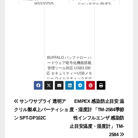
HS32GTV5
リーンモデル RUF3-
C32GA-GR
BUFFALO バッファロー ハ
ードウェア暗号化機能搭載
管理ツール対応 USB3.0対
応 セキュリティーUSBメモ
リー ウイルスチェックモデ
ル 64GB RUF3-HS64GTV5
投
サンワサプライ 透明ア
EMPEX 感染防止目安 温
クリル製卓上パーティショ
度・湿度計 「TM-2584季節
稿
ン SPT-DP102C
性インフルエンザ 感染防
ナ
止目安温度・湿度計」 TM-
2584