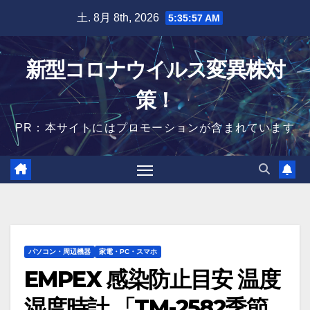
Skip
土. 8月 8th, 2026
5:35:58 AM
to
content
新型コロナウイルス変異株対
策！
PR：本サイトにはプロモーションが含まれています
パソコン・周辺機器
家電・PC・スマホ
EMPEX 感染防止目安 温度
湿度時計 「TM-2582季節