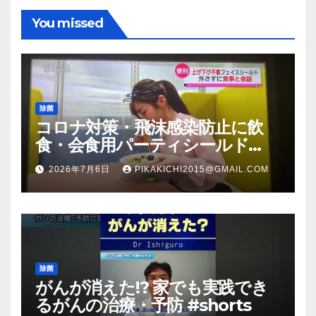
You missed
除菌
コロナ対策・飛沫感染防止に飲
食・会食用パーティシールド
（マスク会食代替品）ＦＢＣ福井
2026年7月6日
PIKAKICHI2015@GMAIL.COM
放送のＴＶ番組での紹介映像
除菌
がんが消えた!? 家でも実践でき
るがんの治療・予防 #shorts