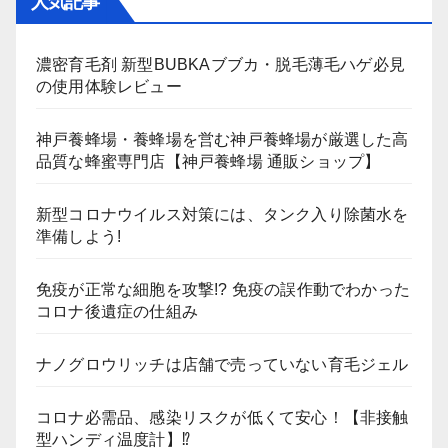
人気記事
濃密育毛剤 新型BUBKAブブカ・脱毛薄毛ハゲ必見
の使用体験レビュー
神戸養蜂場・養蜂場を営む神戸養蜂場が厳選した高
品質な蜂蜜専門店【神戸養蜂場 通販ショップ】
新型コロナウイルス対策には、タンク入り除菌水を
準備しよう!
免疫が正常な細胞を攻撃!? 免疫の誤作動でわかった
コロナ後遺症の仕組み
ナノグロウリッチは店舗で売っていない育毛ジェル
コロナ必需品、感染リスクが低くて安心！【非接触
型ハンディ温度計】⁉