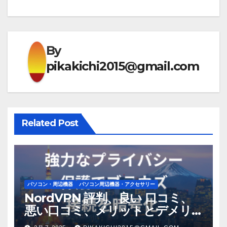
ビ
ゲ
ー
By
シ
pikakichi2015@gmail.com
ョ
ン
Related Post
パソコン・周辺機器
パソコン周辺機器・アクセサリー
NordVPN 評判、良い 口コミ、
悪い口コミ、メリットとデメリ
ット!! 【徹底解説】