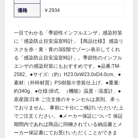
価格
￥2934
一目でわかる「季節性インフルエンザ」感染対策
に「感染防止目安温室時計」【商品仕様】 感染リ
スクを赤・黄・青の3段階でゾーン表示してくれ
る「感染防止目安温室時計」。季節性のインフル
エンザの感染対策にもおすすめです。●品番:TM-
2582、●サイズ:（約）H23.0xW23.0xD4.0cm、●
素材:（外枠材質）PS樹脂※塗装仕上げ、●重量:
約340g、●仕様:掛式、（機能）温度・湿度計、●
原産国:日本 ご注文後のキャンセルは原則、承っ
ておりません。 事前に十分にご検討いただいた上
でご注文ください。 ■メーカー保証について 保証
期間内であれば商品に同梱されている納品書とメ
ーカー保証書にてお受けいただくことができま