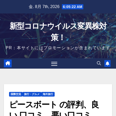
Skip
金. 8月 7th, 2026
6:05:23 AM
to
content
新型コロナウイルス変異株対
策！
PR：本サイトにはプロモーションが含まれています
国際交流
旅行・グルメ
海外旅行
ピースボート の評判、良
い 口コミ、悪い口コミ、