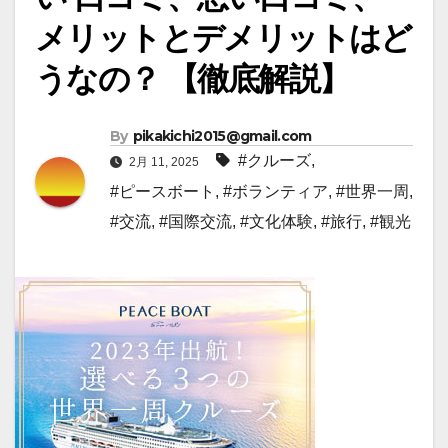
メリットとデメリットはど
うなの？ 【徹底解説】
By
pikakichi2015@gmail.com
#クルーズ
,
2月 11, 2025
#ピースボート
,
#ボランティア
,
#世界一周
,
#交流
,
#国際交流
,
#文化体験
,
#旅行
,
#観光