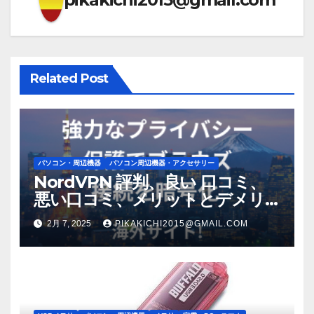
シ
ョ
ン
Related Post
パソコン・周辺機器
パソコン周辺機器・アクセサリー
NordVPN 評判、良い 口コミ、
悪い口コミ、メリットとデメリ
ット!! 【徹底解説】
2月 7, 2025
PIKAKICHI2015@GMAIL.COM