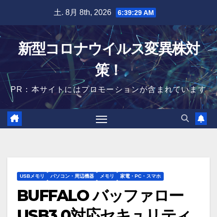
Skip
土. 8月 8th, 2026
6:39:30 AM
to
content
新型コロナウイルス変異株対
策！
PR：本サイトにはプロモーションが含まれています
USBメモリ
パソコン・周辺機器
メモリ
家電・PC・スマホ
BUFFALO バッファロー
USB3.0対応セキュリティ