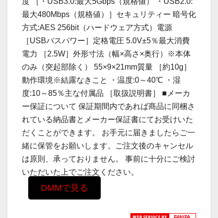
度 ［・USB3.0:最大5Gbps（規格値） ・USB2.0:
最大480Mbps（規格値）］セキュリティー 暗号化
方式:AES 256bit（ハードウェア方式）電源
［USBバスパワー］定格電圧 5.0V±5％最大消費
電力 ［2.5W］外形寸法（幅×高さ×奥行）※本体
のみ（突起部除く） 55×9×21mm質量 ［約10g］
動作環境※結露なきこと ・温度:0～40℃ ・湿
度:10～85％主な付属品 ［取扱説明書］ ■メーカ
ー保証について 保証期間内であれば商品に同梱さ
れている納品書とメーカー保証書にてお受けいた
だくことができます。 お手元に届きましたらご一
緒に保管をお願いします。ご注文後のキャンセル
は原則、承っておりません。 事前に十分にご検討
いただいた上でご注文ください。
DMMで見る