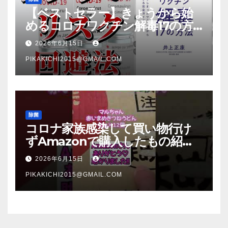
【ベストセラー】きょうから始
めるコロナワクチン解毒17の方
法【本要約】
2026年6月15日
PIKAKICHI2015@GMAIL.COM
除菌
コロナ家族感染して買い物行け
ずAmazonで購入したもの紹
介 #Shorts
2026年6月15日
PIKAKICHI2015@GMAIL.COM