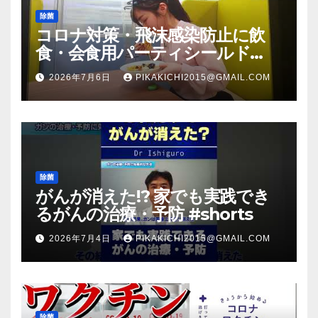
除菌
コロナ対策・飛沫感染防止に飲
食・会食用パーティシールド
（マスク会食代替品）ＦＢＣ福井
2026年7月6日
PIKAKICHI2015@GMAIL.COM
放送のＴＶ番組での紹介映像
除菌
がんが消えた!? 家でも実践でき
るがんの治療・予防 #shorts
2026年7月4日
PIKAKICHI2015@GMAIL.COM
除菌