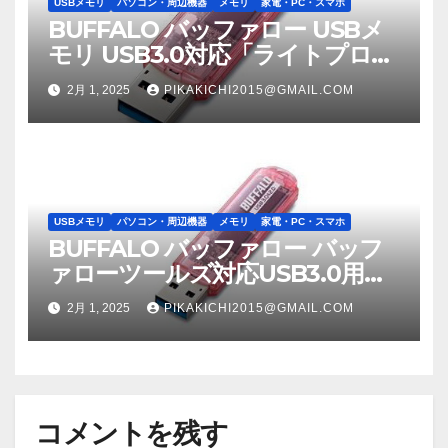
USBメモリ
パソコン・周辺機器
メモリ
家電・PC・スマホ
BUFFALO バッファロー USBメ
モリ USB3.0対応「ライトプロテ
クト機能」搭載モデル RUF3-
2月 1, 2025
PIKAKICHI2015@GMAIL.COM
C8GA-PK
USBメモリ
パソコン・周辺機器
メモリ
家電・PC・スマホ
BUFFALO バッファロー バッフ
ァローツールズ対応USB3.0用
USBメモリースタンダードモデ
2月 1, 2025
PIKAKICHI2015@GMAIL.COM
ル 64GB ピンクモデル RUF3-
C64GA-PK RUF3C64GAPK
コメントを残す