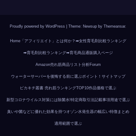
Proudly powered by WordPress
|
Theme: Newsup by
Themeansar
.
Home
「アフィリエイト」とは何か？
➡女性育毛剤比較ランキング
➡育毛剤比較ランキング
➡育毛商品通販購入ページ
Amazon売れ筋商品リスト分析
Forum
ウォーターサーバーを後悔する前に選ぶポイント！
サイトマップ
ピカキチ叢書 売れ筋ランキングTOP10作品
価格で選ぶ
新型コロナウイルス対策には除菌水!
特定商取引法記載事項
用途で選ぶ
臭いや菌などに優れた効果を持つオゾン水発生器の幅広い特徴まとめ
適用範囲で選ぶ