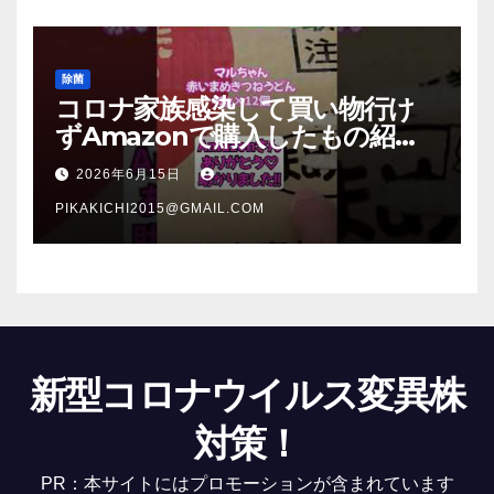
除菌
コロナ家族感染して買い物行け
ずAmazonで購入したもの紹
介 #Shorts
2026年6月15日
PIKAKICHI2015@GMAIL.COM
新型コロナウイルス変異株
対策！
PR：本サイトにはプロモーションが含まれています