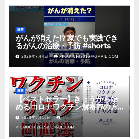
除菌
がんが消えた!? 家でも実践でき
るがんの治療・予防 #shorts
2026年7月4日
PIKAKICHI2015@GMAIL.COM
除菌
【ベストセラー】きょうから始
めるコロナワクチン解毒17の方
法【本要約】
2026年6月15日
PIKAKICHI2015@GMAIL.COM