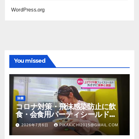
WordPress.org
You missed
除菌
コロナ対策・飛沫感染防止に飲
食・会食用パーティシールド
（マスク会食代替品）ＦＢＣ福井
2026年7月6日
PIKAKICHI2015@GMAIL.COM
放送のＴＶ番組での紹介映像