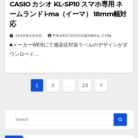
CASIO カシオ KL-SP10 スマホ専用 ネ
ームランド i-ma（イーマ） 18mm幅対
応
2026年4月9日
PIKAKICHI2015@GMAIL.COM
■メーカーWEBにて感染症対策ラベルのデザインがダ
ウンロード…
投
1
2
…
24
稿
の
ペ
ー