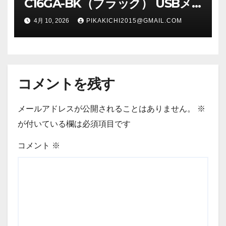
C16GA-BK（ブラック） USBメ
モリ 16GB
4月 10, 2026
PIKAKICHI2015@GMAIL.COM
コメントを残す
メールアドレスが公開されることはありません。
※
が付いている欄は必須項目です
コメント
※