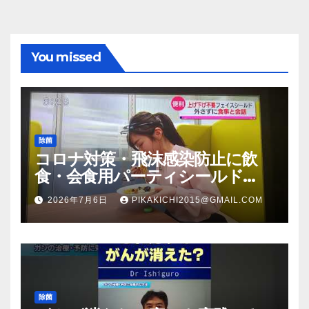
You missed
除菌
コロナ対策・飛沫感染防止に飲
食・会食用パーティシールド
（マスク会食代替品）ＦＢＣ福井
2026年7月6日
PIKAKICHI2015@GMAIL.COM
放送のＴＶ番組での紹介映像
除菌