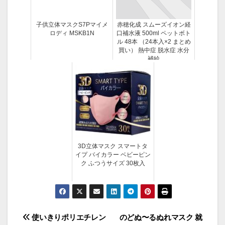
子供立体マスクS7Pマイメ
赤穂化成 スムーズイオン経
ロディ MSKB1N
口補水液 500ml ペットボト
ル 48本 （24本入×2 まとめ
買い） 熱中症 脱水症 水分
補給
3D立体マスク スマートタ
イプ バイカラー ベビーピン
ク ふつうサイズ 30枚入
投
使いきりポリエチレン
のどぬ〜るぬれマスク 就