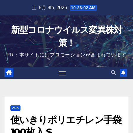
Skip
土. 8月 8th, 2026
10:26:03 AM
to
content
新型コロナウイルス変異株対
策！
PR：本サイトにはプロモーションが含まれています
AGA
使いきりポリエチレン手袋
100枚入 S