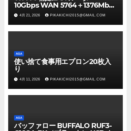
10Gbps WAN 5764＋1376Mbps
メッシュ対応 IPv6（IPoE） AIセ
4月 21, 2026
PIKAKICHI2015@GMAIL.COM
キュリティ搭載（F-Secure
SENSE） ブラック WRC-
BE72XSD-BA
AGA
使い捨て食事用エプロン20枚入
り
4月 11, 2026
PIKAKICHI2015@GMAIL.COM
AGA
バッファロー BUFFALO RUF3-