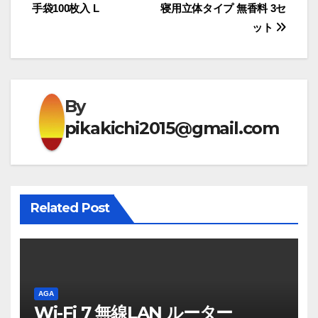
手袋100枚入 L
寝用立体タイプ 無香料 3セ
稿
ット
ナ
ビ
ゲ
By
pikakichi2015@gmail.com
ー
シ
ョ
Related Post
ン
AGA
Wi-Fi 7 無線LAN ルーター