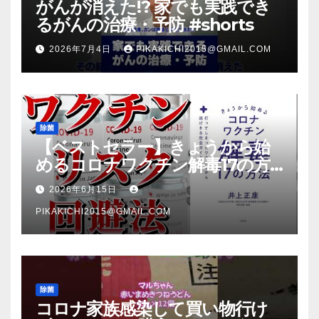
がんが消えた!? 家でも実践でき
るがんの治療・予防 #shorts
2026年7月4日
PIKAKICHI2015@GMAIL.COM
除菌
【ベストセラー】きょうから始
めるコロナワクチン解毒17の方
法【本要約】
2026年6月15日
PIKAKICHI2015@GMAIL.COM
除菌
コロナ家族感染して買い物行け