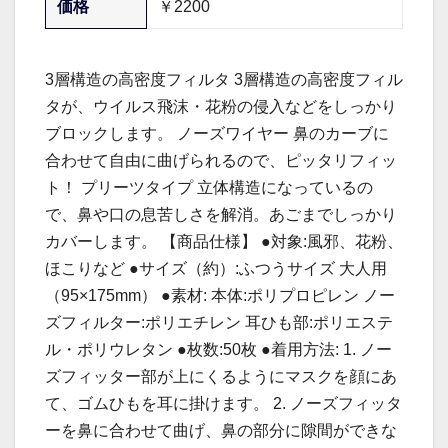
価格
￥2200
3層構造の高密度フィルタ 3層構造の高密度フィル
タが、ウイルス飛沫・花粉の侵入などをしっかり
ブロックします。 ノーズワイヤー 鼻のカーブに
合わせて自由に曲げられるので、ピッタリフィッ
ト！ プリーツタイプ 立体構造になっているの
で、鼻や口の息苦しさを解消。あごまでしっかり
カバーします。 【商品仕様】 ●対象:風邪、花粉、
ほこりなど ●サイズ（約）:ふつうサイズ 大人用
（95×175mm） ●素材: 本体:ポリプロピレン ノー
ズフィルター:ポリエチレン 耳ひも部:ポリエステ
ル・ポリウレタン ●枚数:50枚 ●着用方法: 1. ノー
ズフィッター部が上にくるようにマスクを顔にあ
て、ゴムひもを耳に掛けます。 2. ノーズフィッタ
ーを鼻に合わせて曲げ、鼻の部分に隙間ができな