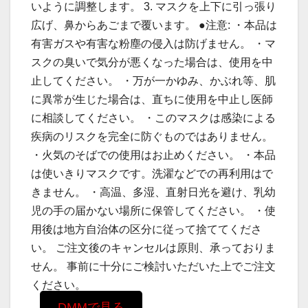
いように調整します。 3. マスクを上下に引っ張り
広げ、鼻からあごまで覆います。 ●注意: ・本品は
有害ガスや有害な粉塵の侵入は防げません。 ・マ
スクの臭いで気分が悪くなった場合は、使用を中
止してください。 ・万が一かゆみ、かぶれ等、肌
に異常が生じた場合は、直ちに使用を中止し医師
に相談してください。 ・このマスクは感染による
疾病のリスクを完全に防ぐものではありません。
・火気のそばでの使用はお止めください。 ・本品
は使いきりマスクです。洗濯などでの再利用はで
きません。 ・高温、多湿、直射日光を避け、乳幼
児の手の届かない場所に保管してください。 ・使
用後は地方自治体の区分に従って捨ててくださ
い。 ご注文後のキャンセルは原則、承っておりま
せん。 事前に十分にご検討いただいた上でご注文
ください。
DMMで見る