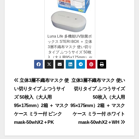
Luna Life 多機能UV除菌ボ
ックス STERI BOX ＋ 立体
3層不織布マスク 使い切り
タイプ ふつうサイズ 50枚
入（大人用95×175mm）セ
ット LNUV-JB1-CWH＋
mask-5...
投
立体3層不織布マスク 使
立体3層不織布マスク 使い
い切りタイプ ふつうサイ
切りタイプ ふつうサイズ
稿
ズ 50枚入（大人用
50枚入（大人用
ナ
95×175mm）2箱 ＋ マスク
95×175mm）2箱 ＋ マスク
ケース ミラー付 ピンク
ケース ミラー付 ホワイト
ビ
mask-50whX2＋PK
mask-50whX2＋WH
ゲ