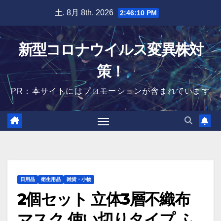
Skip
土. 8月 8th, 2026
2:46:11 PM
to
content
新型コロナウイルス変異株対
策！
PR：本サイトにはプロモーションが含まれています
日用品
衛生用品
雑貨・小物
2個セット 立体3層不織布
マスク 使い切りタイプ ふ