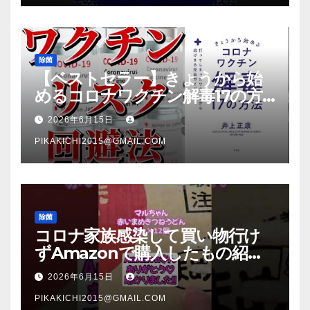
除菌
【ベストセラー】きょうから始
めるコロナワクチン解毒17の方
法【本要約】
2026年6月15日
PIKAKICHI2015@GMAIL.COM
除菌
コロナ家族感染して買い物行け
ずAmazonで購入したもの紹
介 #Shorts
2026年6月15日
PIKAKICHI2015@GMAIL.COM