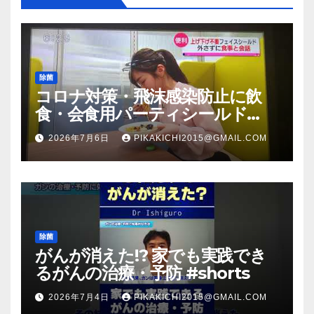
除菌
コロナ対策・飛沫感染防止に飲
食・会食用パーティシールド
（マスク会食代替品）ＦＢＣ福井
2026年7月6日
PIKAKICHI2015@GMAIL.COM
放送のＴＶ番組での紹介映像
除菌
がんが消えた!? 家でも実践でき
るがんの治療・予防 #shorts
2026年7月4日
PIKAKICHI2015@GMAIL.COM