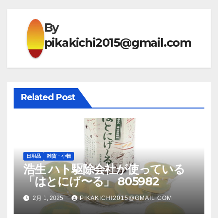
ー
By
シ
pikakichi2015@gmail.com
ョ
ン
Related Post
日用品
雑貨・小物
浩生 ハト駆除会社が使っている
「はとにげ〜る」 805982
2月 1, 2025
PIKAKICHI2015@GMAIL.COM