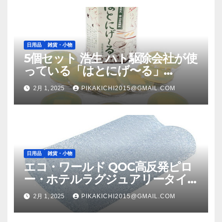
日用品
雑貨・小物
5個セット 浩生 ハト駆除会社が使
っている「はとにげ〜る」
805982X5
2月 1, 2025
PIKAKICHI2015@GMAIL.COM
日用品
雑貨・小物
エコ・ワールド QOC高反発ピロ
ー・ホテルラグジュアリータイ
プ カバー付き QOC0002
2月 1, 2025
PIKAKICHI2015@GMAIL.COM