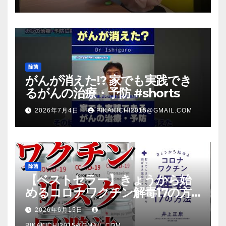
放送のＴＶ番組での紹介映像
除菌
がんが消えた!? 家でも実践でき
るがんの治療・予防 #shorts
2026年7月4日
PIKAKICHI2015@GMAIL.COM
除菌
【ベストセラー】きょうから始
めるコロナワクチン解毒17の方
法【本要約】
2026年6月15日
PIKAKICHI2015@GMAIL.COM