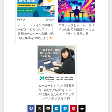
ムームードメインの姉妹サ
ロリポップとムームードメ
ービス「ロリポップ！」｜
インの全てを解説！ -- ウェ
定額ホームページ制作で信
ブサイト運営の要
頼と集客を強化しよう
ムームードメイン領収書発
行 - あなたの会計をスムー
ズに進めるためのステップ
バイステップガイド!