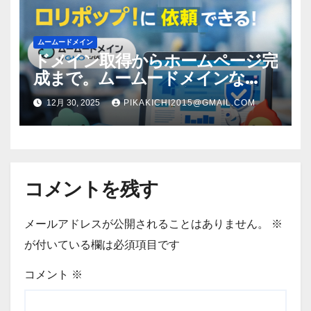
ムームードメイン
ドメイン取得からホームページ完
成まで。ムームードメインな
ら“全部まとめて”安心スタート
12月 30, 2025
PIKAKICHI2015@GMAIL.COM
コメントを残す
メールアドレスが公開されることはありません。
※
が付いている欄は必須項目です
コメント
※