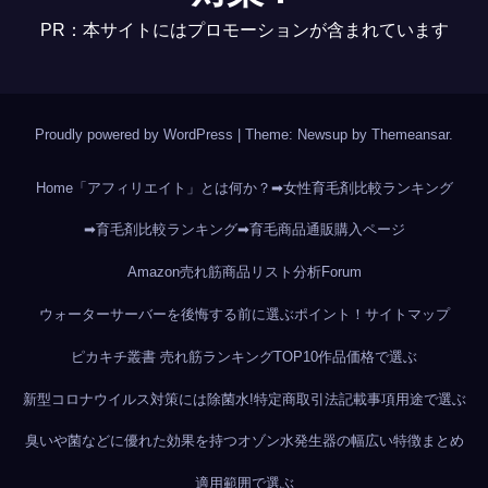
PR：本サイトにはプロモーションが含まれています
Proudly powered by WordPress
|
Theme: Newsup by
Themeansar
.
Home
「アフィリエイト」とは何か？
➡女性育毛剤比較ランキング
➡育毛剤比較ランキング
➡育毛商品通販購入ページ
Amazon売れ筋商品リスト分析
Forum
ウォーターサーバーを後悔する前に選ぶポイント！
サイトマップ
ピカキチ叢書 売れ筋ランキングTOP10作品
価格で選ぶ
新型コロナウイルス対策には除菌水!
特定商取引法記載事項
用途で選ぶ
臭いや菌などに優れた効果を持つオゾン水発生器の幅広い特徴まとめ
適用範囲で選ぶ