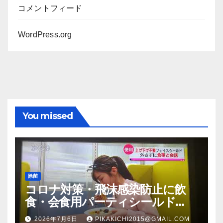
コメントフィード
WordPress.org
You missed
除菌
コロナ対策・飛沫感染防止に飲
食・会食用パーティシールド
（マスク会食代替品）ＦＢＣ福井
2026年7月6日
PIKAKICHI2015@GMAIL.COM