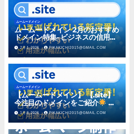
ムームードメイン
ムームードメイン 2月のおすすめ
ドメイン特集- ビジネスの信用を
築く――そのすべての起点となる
2月 1, 2026
PIKAKICHI2015@GMAIL.COM
のが独自ドメイン
ムームードメイン
【ムームードメイン】 【.site】
今注目のドメインをご紹介
何
をするサイトか”が一目で伝わ
1月 8, 2026
PIKAKICHI2015@GMAIL.COM
る。いま選ばれている新定番ドメ
イン