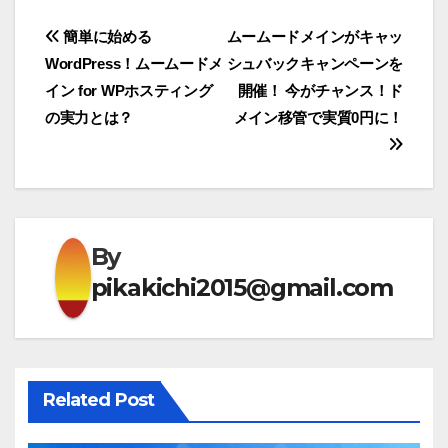
投
簡単に始める
ムームードメインがキャッ
WordPress！ムームードメ
シュバックキャンペーンを
稿
イン for WPホスティング
開催！ 今がチャンス！ド
ナ
の実力とは？
メイン移管で実質0円に！
ビ
ゲ
ー
By
シ
pikakichi2015@gmail.com
ョ
ン
Related Post