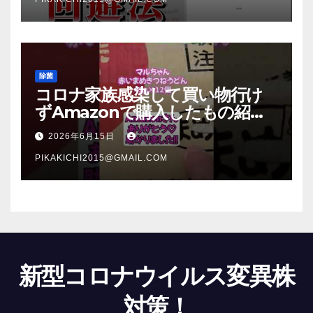
除菌
コロナ家族感染して買い物行け
ずAmazonで購入したもの紹
介 #Shorts
2026年6月15日
PIKAKICHI2015@GMAIL.COM
新型コロナウイルス変異株
対策！