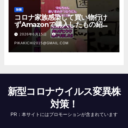
除菌
コロナ家族感染して買い物行け
ずAmazonで購入したもの紹
介 #Shorts
2026年6月15日
PIKAKICHI2015@GMAIL.COM
新型コロナウイルス変異株
対策！
PR：本サイトにはプロモーションが含まれています