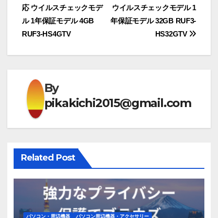
稿
応 ウイルスチェックモデ
ウイルスチェックモデル 1
ナ
ル 1年保証モデル 4GB
年保証モデル 32GB RUF3-
RUF3-HS4GTV
HS32GTV
ビ
ゲ
ー
By
シ
pikakichi2015@gmail.com
ョ
ン
Related Post
パソコン・周辺機器
パソコン周辺機器・アクセサリー