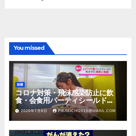
You missed
除菌
コロナ対策・飛沫感染防止に飲
食・会食用パーティシールド
（マスク会食代替品）ＦＢＣ福井
2026年7月6日
PIKAKICHI2015@GMAIL.COM
放送のＴＶ番組での紹介映像