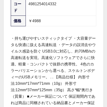
コー
4981254014332
ド
価格
￥4988
・持ち運びやすいスティックタイプ ・大容量デー
タも快適に扱える高速転送 ・データの誤消去やウ
イルス感染を防ぐ USB3.0に対応し、約70MB/sの
高速転送を実現。高速化ソフトウェアでさらに快
適。軽量・コンパクトで抜群の携帯性。 4色のカ
ラーバリエーションから選べる、スケルトンボデ
ィーのUSBメモリー。 . . 【商品仕様】 内形寸
法:10mm*17mm*71mm（10g） 外形寸
法:12mm*37mm*125mm（35g） 高さ*幅*奥行き
（質量） ■メーカー保証について 保証期間内であ
れば商品に同梱されている納品書とメーカー保証