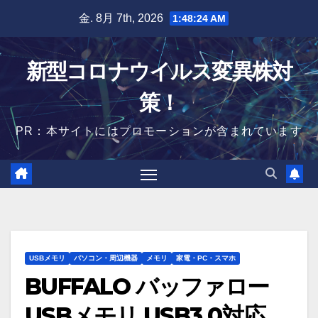
Skip
金. 8月 7th, 2026
1:48:25 AM
to
content
新型コロナウイルス変異株対
策！
PR：本サイトにはプロモーションが含まれています
USBメモリ
パソコン・周辺機器
メモリ
家電・PC・スマホ
BUFFALO バッファロー
USBメモリ USB3.0対応