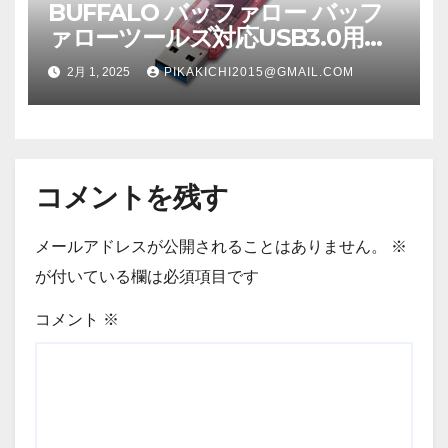
BUFFALO バッファロー バッフ
ァローツールズ対応USB3.0用
USBメモリースタンダードモデ
2月 1, 2025
PIKAKICHI2015@GMAIL.COM
ル 64GB ピンクモデル RUF3-
C64GA-PK RUF3C64GAPK
コメントを残す
メールアドレスが公開されることはありません。
※
が付いている欄は必須項目です
コメント
※