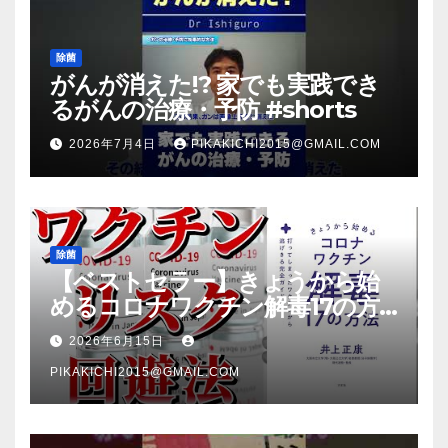
除菌
がんが消えた!? 家でも実践でき
るがんの治療・予防 #shorts
2026年7月4日
PIKAKICHI2015@GMAIL.COM
除菌
【ベストセラー】きょうから始
めるコロナワクチン解毒17の方
法【本要約】
2026年6月15日
PIKAKICHI2015@GMAIL.COM