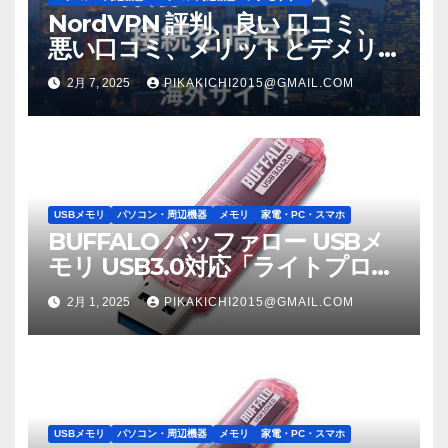
NordVPN 評判、良い 口コミ、
悪い口コミ、メリットとデメリ
ット!! 【徹底解説】
2月 7, 2025
PIKAKICHI2015@GMAIL.COM
USBメモリ
パソコン・周辺機器
メモリ
家電・PC・スマホ
BUFFALO バッファロー USBメ
モリ USB3.0対応「ライトプロテ
クト機能」搭載モデル RUF3-
2月 1, 2025
PIKAKICHI2015@GMAIL.COM
C8GA-PK
USBメモリ
パソコン・周辺機器
メモリ
家電・PC・スマホ