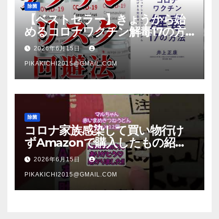
除菌
【ベストセラー】きょうから始
めるコロナワクチン解毒17の方
法【本要約】
2026年6月15日
PIKAKICHI2015@GMAIL.COM
除菌
コロナ家族感染して買い物行け
ずAmazonで購入したもの紹
介 #Shorts
2026年6月15日
PIKAKICHI2015@GMAIL.COM