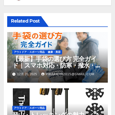
ョ
ン
Related Post
アウトドア・スポーツ用品
健康・美容
【最新】手袋の選び方 完全ガイ
ド｜スマホ対応・防寒・撥水・作
業用（ニトリル/ビニール）まで
12月 20, 2025
PIKAKICHI2015@GMAIL.COM
目的別に失敗しない
アウトドア・スポーツ用品
登山・トレッキングの魅力 — ス