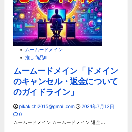
ー
の
ド
ド
メ
メ
イ
イ
ン
ン
変
管
更
ムームードメイン
理
方
推し商品III
法
ムームードメイン「ドメイン
「簡
のキャンセル・返金について
単
操
のガイドライン」
作
で
pikakichi2015@gmail.com
2024年7月12日
ド
0
メ
ムームードメイン ムームードメイン 返金…
イ