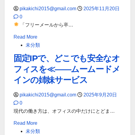
pikakichi2015@gmail.com
2025年11月20日
0
「フリーメールから卒…
Read
Read More
more
未分類
about
固定IPで、どこでも安全なオ
ム
フィスを≪——ムームードメ
ー
ム
インの姉妹サービス
ー
ド
pikakichi2015@gmail.com
2025年9月20日
メ
0
イ
現代の働き方は、オフィスの中だけにとどま…
ン
Read
Read More
で
more
未分類
始