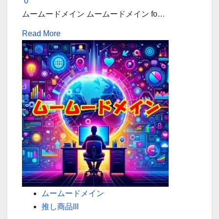
0
用
ムームードメイン ムームードメイン fo…
し、
Read
Read More
ド
more
メ
about
イ
簡
ン
単
管
に
理
始
を
め
も
る
っ
WordPress！
と
ム
ス
ー
マ
ム
ムームードメイン
ー
ー
推し商品III
ト
ド