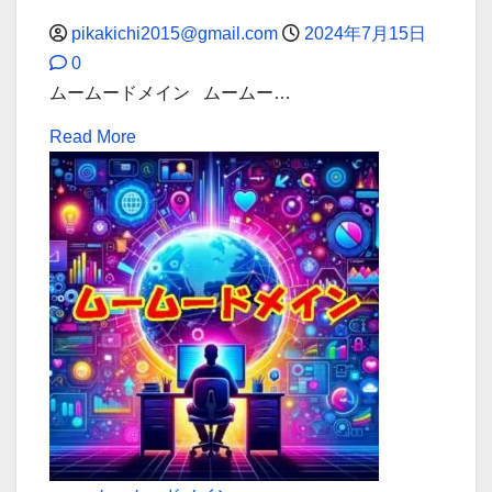
を。
た
pikakichi2015@gmail.com
2024年7月15日
の
0
手
ムームードメイン ムームー…
に
Read
Read More
—
more
ム
about
ー
簡
ム
単
ー
操
ド
作
メ
で
イ
ネ
ン
ー
で
ム
は、
サ
そ
ー