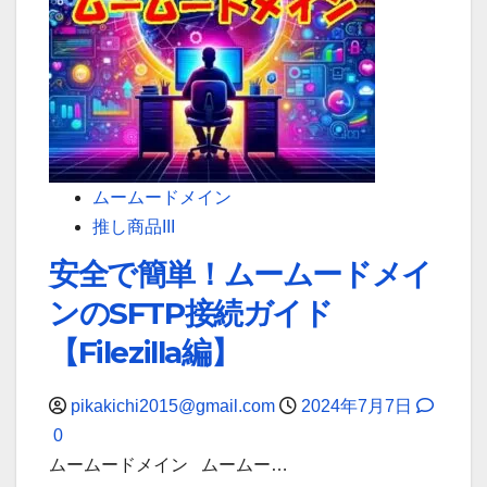
定
で
安
心！
ム
ー
ム
ムームードメイン
ー
推し商品III
ド
安全で簡単！ムームードメイ
メ
ンのSFTP接続ガイド
イ
ン
【Filezilla編】
と
ヘ
pikakichi2015@gmail.com
2024年7月7日
テ
0
ム
ムームードメイン ムームー…
ル