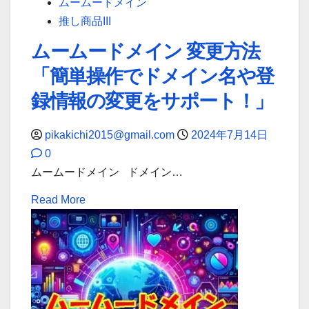
ムームードメイン
ん
バ
推し商品III
な
ー
あ
ムームードメイン 変更方法
を
な
「簡単操作でドメイン名や登
変
た
更！
録情報の変更をサポート！」
の
ム
熱
ー
意
pikakichi2015@gmail.com
2024年7月14日
ム
を
0
ー
全
ムームードメイン ドメイン…
ド
力
Read
Read More
メ
で
more
イ
サ
about
ン
ポ
ム
で
ー
ー
安
ト
ム
心