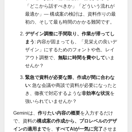
「どこから話すべきか」「どういう流れが
最適か」— 構成案の検討は、資料作りの最
初の、そして最も時間のかかる難関です。
デザイン調整に手間取り、作業が滞ってし
まう
: 内容が固まっても、「見栄えの良いデ
ザイン」にするためのフォントや色、レイ
アウト調整で、
無駄に時間を費やして
いま
せんか？
緊急で資料が必要な際、作成が間に合わな
い
: 急な会議や商談で資料が必要になったと
き、徹夜で対応するような
非効率な状況
を
強いられていませんか？
Geminiは、
作りたい内容の概要
を入力するだけ
で、資料の
構成案の作成から、プロレベルのデザ
インの適用まで
を、
すべてAIが一気に完了
させま