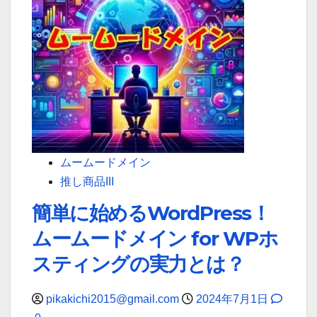
ー
手
ム
続
ー
き
ド
メ
イ
ン
で
複
ムームードメイン
数
推し商品III
ア
簡単に始めるWordPress！
カ
ムームードメイン for WPホ
ウ
ン
スティングの実力とは？
ト
を
pikakichi2015@gmail.com
2024年7月1日
活