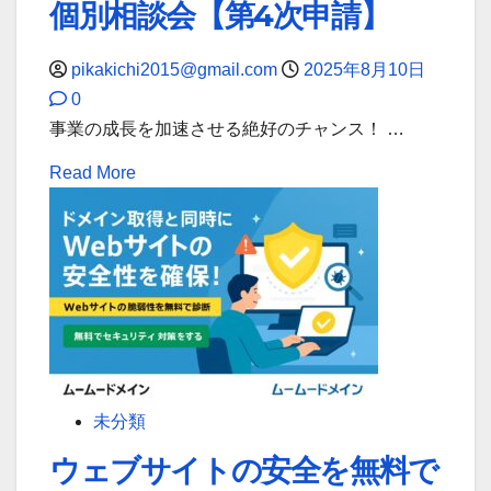
個別相談会【第4次申請】
頼
ー
≪
と
ド
——
効
pikakichi2015@gmail.com
2025年8月10日
メ
ム
率
0
イ
ー
を
事業の成長を加速させる絶好のチャンス！ …
ン
ム
ア
Read
Read More
か
ー
ッ
more
ら
ド
プ！
about
始
メ
【ム
め
イ
ー
る
ン
ム
Google
の
ー
Workspace
姉
ド
｜
妹
メ
独
サ
未分類
イ
自
ー
ウェブサイトの安全を無料で
ン
ド
ビ