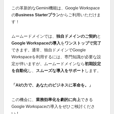
この革新的なGemini機能は、Google Workspace
の
Business Starterプラン
からご利用いただけま
す！
ムームードメインでは、
独自ドメインのご契約
と
Google Workspaceの導入
を
ワンストップで完了
できます。通常、独自ドメインでGoogle
Workspaceを利用するには、専門知識が必要な設
定が伴いますが、ムームードメインなら
初期設定
を自動化
し、
スムーズな導入をサポート
します。
「AIの力で、あなたのビジネスに革命を。」
この機会に、
業務効率化を劇的に向上
できる
Google Workspaceの導入をぜひご検討くださ
い！