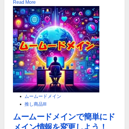
Read
Read More
ン
more
名
about
や
ム
登
ー
録
ム
情
ー
報
ド
の
メ
変
イ
更
ン
を
「ド
サ
メ
ムームードメイン
ポ
イ
推し商品III
ー
ン
ト！」
ムームードメインで簡単にド
の
メイン情報を変更しよう！
キ