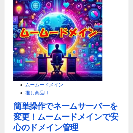
ン
about
の
夏
『ネ
空
ッ
に
ト
似
de
合
診
う
断』
ド
で
メ
安
イ
心
ン
ムームードメイン
の
を、
推し商品III
サ
こ
簡単操作でネームサーバーを
イ
の
変更！ムームードメインで安
ト
夏、
運
あ
心のドメイン管理
営
な