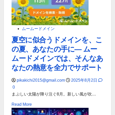
金
の
活
安
用
全
無
を
ムームードメイン
料
無
夏空に似合うドメインを、こ
個
料
別
の夏、あなたの手に— ムー
で
相
診
ムードメインでは、そんなあ
談
断！
なたの熱意を全力でサポート
会
ム
【第
ー
pikakichi2015@gmail.com
2025年8月2日
4
ム
0
次
ー
まぶしい太陽が降り注ぐ8月。新しい風が吹…
申
ド
請】
メ
Read
Read More
イ
more