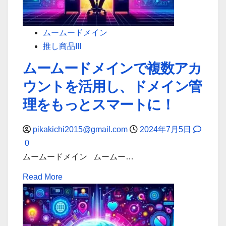
ン
も
安
ムームードメイン
心！
推し商品III
ム
ムームードメインで複数アカ
ー
ウントを活用し、ドメイン管
ム
ー
理をもっとスマートに！
ド
メ
pikakichi2015@gmail.com
2024年7月5日
イ
0
ン
ムームードメイン ムームー…
で
Read
Read More
簡
more
単
about
復
ム
活