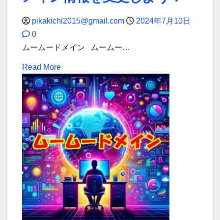
ャ
pikakichi2015@gmail.com
2024年7月10日
ン
0
セ
ムームードメイン ムームー…
ル・
返
Read
Read More
金
more
に
about
つ
ム
い
ー
て
ム
の
ー
ガ
ド
イ
メ
ド
イ
ラ
ン
イ
で