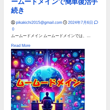
ームードメインで簡単復活手
の
SFTP
続き
接
続
pikakichi2015@gmail.com
2024年7月6日
ガ
0
イ
ムームードメイン ムームードメインでは、…
ド
Read
Read More
【Filezilla
more
編】
about
期
限
切
れ
ド
メ
イ