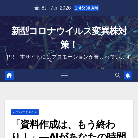
Skip
金. 8月 7th, 2026
1:45:31 AM
to
content
新型コロナウイルス変異株対
策！
PR：本サイトにはプロモーションが含まれています
ムームードメイン
「資料作成は、もう終わ
り！」—AIがあなたの時間