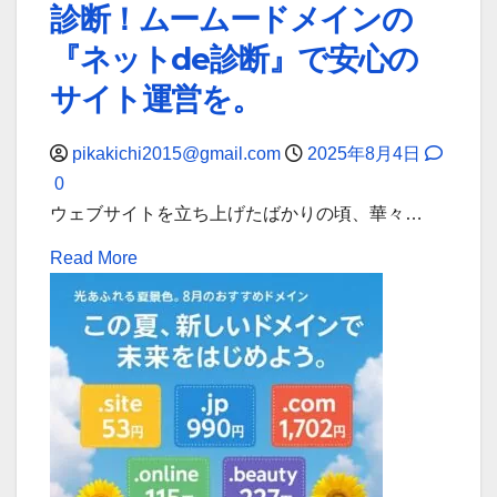
×GMO
メ
診断！ムームードメインの
ス
コ
イ
『ネットde診断』で安心の
マ
ン
サイト運営を。
ー
メ
ス】
ー
pikakichi2015@gmail.com
2025年8月4日
SNS
ル
0
販
で
ウェブサイトを立ち上げたばかりの頃、華々…
促
業
で
務
Read
Read More
売
効
more
上
率
about
UP！
化
ウ
IT
ェ
導
ブ
入
サ
補
イ
助
ト