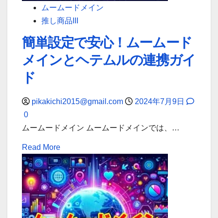
ン」
簡
ムームードメイン
単
推し商品III
に
簡単設定で安心！ムームード
ド
メインとヘテムルの連携ガイ
メ
イ
ド
ン
情
pikakichi2015@gmail.com
2024年7月9日
報
0
を
ムームードメイン ムームードメインでは、…
変
Read
Read More
更
more
し
about
よ
簡
う！
単
設