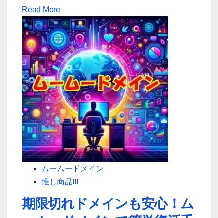
Read
Read More
の
more
連
about
携
安
ガ
全
イ
で
ド
簡
単！
ム
ー
ム
ー
ド
ムームードメイン
メ
推し商品III
イ
期限切れドメインも安心！ム
ン