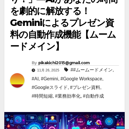
を劇的に解放する！
Geminiによるプレゼン資
料の自動作成機能【ムーム
ードメイン】
By
pikakichi2015@gmail.com
##ムームードメイン
,
11月 26, 2025
#AI
,
#Gemini
,
#Google Workspace
,
#Googleスライド
,
#プレゼン資料
,
#時間短縮
,
#業務効率化
,
#自動作成