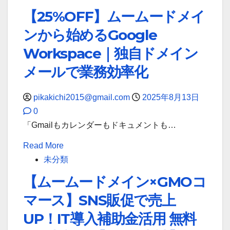
about
【25%OFF】ムームードメイ
め
固
る
ンから始めるGoogle
定
独
IP
Workspace｜独自ドメイン
自
で、
メールで業務効率化
ド
ど
メ
こ
イ
pikakichi2015@gmail.com
2025年8月13日
で
ン
0
も
メ
「Gmailもカレンダーもドキュメントも…
安
ー
Read
Read More
全
ル
more
未分類
な
｜
about
オ
【ムームードメイン×GMOコ
Google
【25%OFF】
フ
Workspace
マース】SNS販促で売上
ム
ィ
で
ー
UP！IT導入補助金活用 無料
ス
信
ム
を