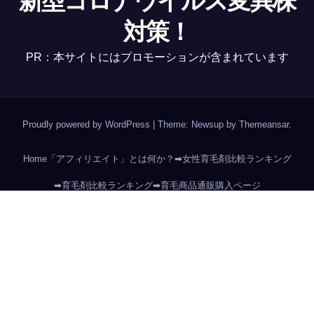
新型コロナウイルス変異株
対策！
PR：本サイトにはプロモーションが含まれています
Proudly powered by WordPress
|
Theme: Newsup by
Themeansar
.
Home
「アフィリエイト」とは何か？
➡女性育毛剤比較ランキング
➡育毛剤比較ランキング
➡育毛商品通販購入ページ
Amazon売れ筋商品リスト分析
Forum
ウォーターサーバーを後悔する前に選ぶポイント！
サイトマップ
ピカキチ叢書 売れ筋ランキングTOP10作品
価格で選ぶ
新型コロナウイルス対策には除菌水!
特定商取引法記載事項
用途で選ぶ