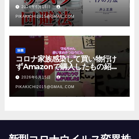
法【本要約】
2026年6月15日
PIKAKICHI2015@GMAIL.COM
除菌
コロナ家族感染して買い物行け
ずAmazonで購入したもの紹
介 #Shorts
2026年6月15日
PIKAKICHI2015@GMAIL.COM