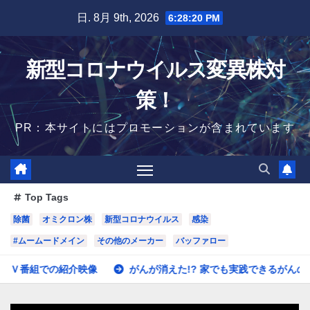
Skip
日. 8月 9th, 2026
6:28:21 PM
to
content
新型コロナウイルス変異株対
策！
PR：本サイトにはプロモーションが含まれています
Top Tags
除菌
オミクロン株
新型コロナウイルス
感染
#ムームードメイン
その他のメーカー
バッファロー
像
がんが消えた!? 家でも実践できるがんの治療・予防 #shorts