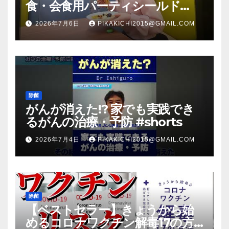
食・会食用パーティシールド
（マスク会食代替品）ＦＢＣ福井
2026年7月6日
PIKAKICHI2015@GMAIL.COM
放送のＴＶ番組での紹介映像
除菌
がんが消えた!? 家でも実践でき
るがんの治療・予防 #shorts
2026年7月4日
PIKAKICHI2015@GMAIL.COM
除菌
【ベストセラー】きょうから始
めるコロナワクチン解毒17の方