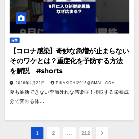
除菌
【コロナ感染】奇妙な急増が止まらない
そのワケとは？重症化を予防する方法
を解説 #shorts
2026年4月22日
PIKAKICHI2015@GMAIL.COM
夏も油断できない季節外れな感染症！摂取する栄養成
分で変わる体…
投
1
2
…
212