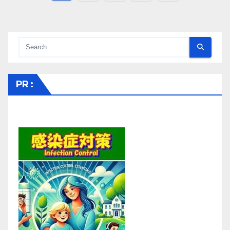
稿
の
ペ
ー
PR :
ジ
送
り