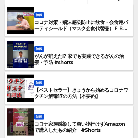
除菌
コロナ対策・飛沫感染防止に飲食・会食用パ
ーティシールド（マスク会食代替品）ＦＢＣ
福井放送のＴＶ番組での紹介映像
除菌
がんが消えた!? 家でも実践できるがんの治
療・予防 #shorts
除菌
【ベストセラー】きょうから始めるコロナワ
クチン解毒17の方法【本要約】
除菌
コロナ家族感染して買い物行けずAmazon
で購入したもの紹介 #Shorts