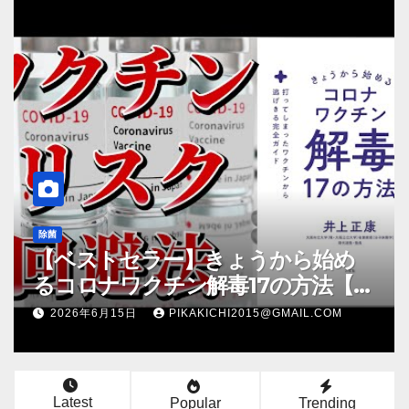
除菌
ら始め
コロナ家族感染して買い物行け
方法【本
Amazonで購入したもの紹
#Shorts
L.COM
2026年6月15日
PIKAKICHI2015@GMAIL.C
Latest
Popular
Trending