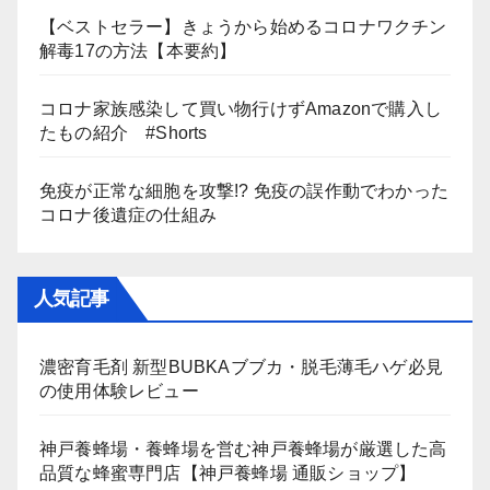
【ベストセラー】きょうから始めるコロナワクチン
解毒17の方法【本要約】
コロナ家族感染して買い物行けずAmazonで購入し
たもの紹介 #Shorts
免疫が正常な細胞を攻撃!? 免疫の誤作動でわかった
コロナ後遺症の仕組み
人気記事
濃密育毛剤 新型BUBKAブブカ・脱毛薄毛ハゲ必見
の使用体験レビュー
神戸養蜂場・養蜂場を営む神戸養蜂場が厳選した高
品質な蜂蜜専門店【神戸養蜂場 通販ショップ】