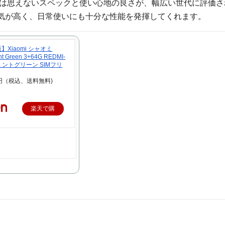
とは思えないスペックと使い心地の良さが、幅広い世代に評価さ
気が高く、日常使いにも十分な性能を発揮してくれます。
Xiaomi シャオミ
nt Green 3+64G REDMI-
 ミントグリーン SIMフリ
7円（税込、送料無料)
楽天で購
入