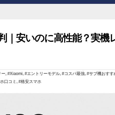
ミ 評判｜安いのに高性能？実機
リー
,
#Xiaomi
,
#エントリーモデル
,
#コスパ最強
,
#サブ機おすす
マホ口コミ
,
#格安スマホ