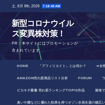
Skip
土. 8月 8th, 2026
7:18:49 AM
to
content
新型コロナウイル
ス変異株対策！
PR：本サイトにはプロモーションが
含まれています
HOME
「アフィリエイト」とは何か？
➡女
AMAZON売れ筋商品リスト分析
FORUM
ピカキチ叢書 売れ筋ランキングTOP10作品
価格
臭いや菌などに優れた効果を持つオゾン水発生器の幅広