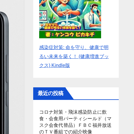
感染症対策: 命を守り、健康で明
るい未来を築く！ (健康増進ブッ
クス) Kindle版
最近の投稿
コロナ対策・飛沫感染防止に飲
食・会食用パーティシールド（マ
スク会食代替品）ＦＢＣ福井放送
のＴＶ番組での紹介映像