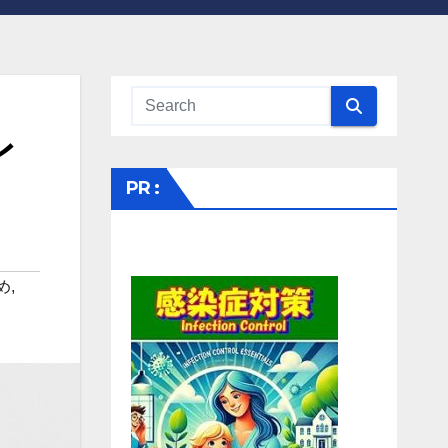
レ
PR :
め
,