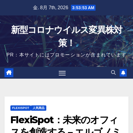
Skip
金. 8月 7th, 2026
3:53:54 AM
to
content
新型コロナウイルス変異株対
策！
PR：本サイトにはプロモーションが含まれています
FLEXISPOT
人気商品
FlexiSpot：未来のオフィ
スを創造する – エルゴノミ