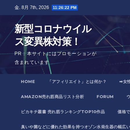
Skip
金. 8月 7th, 2026
11:26:23 PM
to
content
新型コロナウイル
ス変異株対策！
PR：本サイトにはプロモーションが
含まれています
HOME
「アフィリエイト」とは何か？
➡女
AMAZON売れ筋商品リスト分析
FORUM
ピカキチ叢書 売れ筋ランキングTOP10作品
価格
臭いや菌などに優れた効果を持つオゾン水発生器の幅広