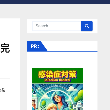
る完
PR :
啓発