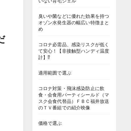
いない育毛ジェル
臭いや菌などに優れた効果を持つ
オゾン水発生器の幅広い特徴まと
め
だ
コロナ必需品、感染リスクが低く
て安心！【非接触型ハンディ温度
計】⁉
適用範囲で選ぶ
コロナ対策・飛沫感染防止に飲
食・会食用パーティシールド（マ
スク会食代替品）ＦＢＣ福井放送
のＴＶ番組での紹介映像
価格で選ぶ