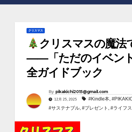
クリスマス
クリスマスの魔法
――「ただのイベン
全ガイドブック
By
pikakichi2015@gmail.com
#Kindle本
,
#PIKAKI
12月 25, 2025
#サステナブル
,
#プレゼント
,
#ライフ