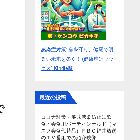
感染症対策: 命を守り、健康で明
るい未来を築く！ (健康増進ブッ
クス) Kindle版
最近の投稿
で
コロナ対策・飛沫感染防止に飲
食・会食用パーティシールド（マ
スク会食代替品）ＦＢＣ福井放送
のＴＶ番組での紹介映像