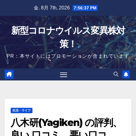
Skip
金. 8月 7th, 2026
7:56:38 PM
to
content
新型コロナウイルス変異株対
策！
PR：本サイトにはプロモーションが含まれています
生活・ライフ
八木研(Yagiken) の評判、
良い 口コミ、悪い口コ