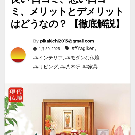
ミ、メリットとデメリット
はどうなの？ 【徹底解説】
By
pikakichi2015@gmail.com
##Yagiken
,
1月 30, 2025
##インテリア
,
##モダンな仏壇
,
##リビング
,
##八木研
,
##家具