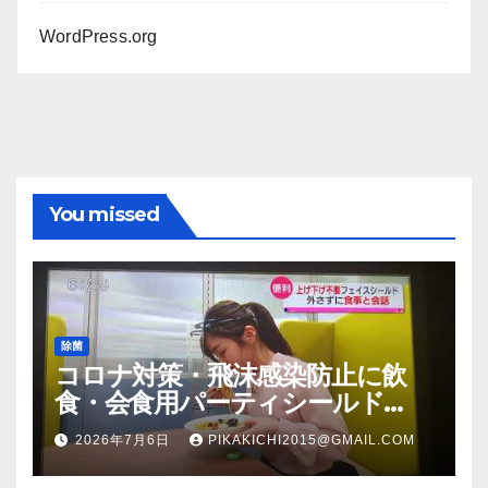
WordPress.org
You missed
除菌
コロナ対策・飛沫感染防止に飲
食・会食用パーティシールド
（マスク会食代替品）ＦＢＣ福井
2026年7月6日
PIKAKICHI2015@GMAIL.COM
放送のＴＶ番組での紹介映像