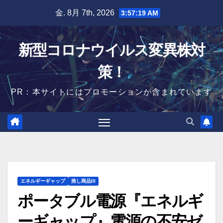
Skip
金. 8月 7th, 2026
3:57:21 AM
to
content
新型コロナウイルス変異株対
策！
PR：本サイトにはプロモーションが含まれています
エネルギーギャップ
推し商品III
ポータブル電源『エネルギ
ーギャップ』電源の不安ゼ