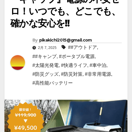
ロ！いつでも、どこでも、
確かな安心を!!
By
pikakichi2015@gmail.com
##アウトドア
,
2月 7, 2025
##キャンプ
,
#ポータブル電源
,
#太陽光発電
,
#快適ライフ
,
#車中泊
,
#防災グッズ
,
#防災対策
,
#非常用電源
,
#高性能バッテリー