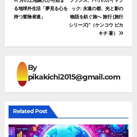
投
月の土地購入から始ま
フランス、パリのガイドブ
る地球外生活「夢見る心を
ック: 永遠の都、光と影の
稿
持つ冒険者達」
物語を紡ぐ旅へ 旅行 (旅行
ナ
シリーズ)”（ケンコウ ピカ
キチ 著）
ビ
ゲ
ー
By
シ
pikakichi2015@gmail.com
ョ
ン
Related Post