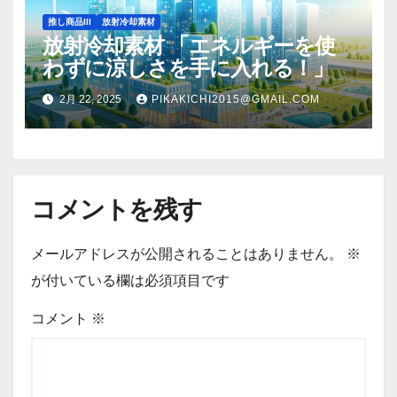
推し商品III
放射冷却素材
放射冷却素材 「エネルギーを使
わずに涼しさを手に入れる！」
2月 22, 2025
PIKAKICHI2015@GMAIL.COM
コメントを残す
メールアドレスが公開されることはありません。
※
が付いている欄は必須項目です
コメント
※