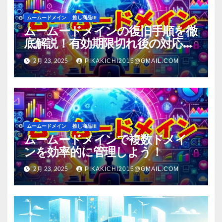
ムームードメイン
推し商品III
ムームードメインの復旧手順を徹
底解説！有効期限切れ後の対応方
法
2月 23, 2025
PIKAKICHI2015@GMAIL.COM
ムームードメイン
推し商品III
ムームードメインで複数ドメイ
ンを効率的に管理しよう！
2月 23, 2025
PIKAKICHI2015@GMAIL.COM