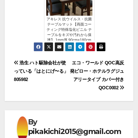
アキレス 抗ウイルス・抗菌
テーブルマット【両面コー
ティング特殊塩化ビニル テ
ーブルをキズや汚れから保
護】 1mm厚 90cm×180cm
ACH63590
投
浩生 ハト駆除会社が使
エコ・ワールド QOC高反
っている「はとにげ〜る」
発ピロー・ホテルラグジュ
稿
805982
アリータイプ カバー付き
ナ
QOC0002
ビ
ゲ
By
ー
pikakichi2015@gmail.com