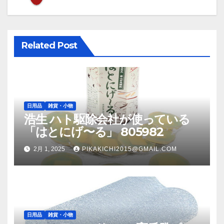
シ
ョ
ン
Related Post
日用品
雑貨・小物
浩生 ハト駆除会社が使っている
「はとにげ〜る」 805982
2月 1, 2025
PIKAKICHI2015@GMAIL.COM
日用品
雑貨・小物