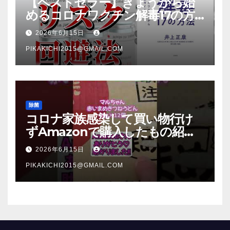
【ベストセラー】きょうから始
めるコロナワクチン解毒17の方
法【本要約】
2026年6月15日
PIKAKICHI2015@GMAIL.COM
除菌
コロナ家族感染して買い物行け
ずAmazonで購入したもの紹
介 #Shorts
2026年6月15日
PIKAKICHI2015@GMAIL.COM