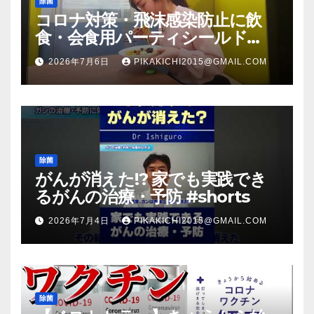
除菌
コロナ対策・飛沫感染防止に飲
食・会食用パーティシールド
（マスク会食代替品）ＦＢＣ福井
2026年7月6日
PIKAKICHI2015@GMAIL.COM
放送のＴＶ番組での紹介映像
除菌
がんが消えた!? 家でも実践でき
るがんの治療・予防 #shorts
2026年7月4日
PIKAKICHI2015@GMAIL.COM
除菌