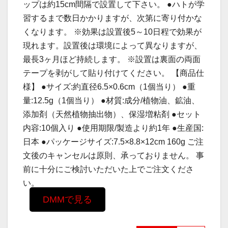
ップは約15cm間隔で設置して下さい。 ●ハトが学
習するまで数日かかりますが、次第に寄り付かな
くなります。 ※効果は設置後5～10日程で効果が
現れます。設置後は環境によって異なりますが、
最長3ヶ月ほど持続します。 ※設置は裏面の両面
テープを剥がして貼り付けてください。 【商品仕
様】 ●サイズ:約直径6.5×0.6cm（1個当り） ●重
量:12.5g（1個当り） ●材質:成分/植物油、鉱油、
添加剤（天然植物抽出物）、保湿増粘剤 ●セット
内容:10個入り ●使用期限/製造より約1年 ●生産国:
日本 ●パッケージサイズ:7.5×8.8×12cm 160g ご注
文後のキャンセルは原則、承っておりません。 事
前に十分にご検討いただいた上でご注文くださ
い。
DMMで見る