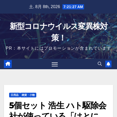
Skip
土. 8月 8th, 2026
7:21:28 AM
to
content
新型コロナウイルス変異株対
策！
PR：本サイトにはプロモーションが含まれています
日用品
雑貨・小物
5個セット 浩生 ハト駆除会
社が使っている「はとに