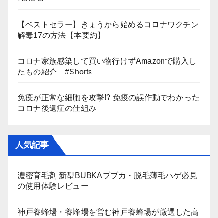
【ベストセラー】きょうから始めるコロナワクチン
解毒17の方法【本要約】
コロナ家族感染して買い物行けずAmazonで購入し
たもの紹介 #Shorts
免疫が正常な細胞を攻撃!? 免疫の誤作動でわかった
コロナ後遺症の仕組み
人気記事
濃密育毛剤 新型BUBKAブブカ・脱毛薄毛ハゲ必見
の使用体験レビュー
神戸養蜂場・養蜂場を営む神戸養蜂場が厳選した高