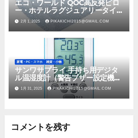
エコ・ワールド QOC高反発ピロ
ー・ホテルラグジュアリータイ
プ カバー付き QOC0002
2月 1, 2025
PIKAKICHI2015@GMAIL.COM
家電・PC・スマホ
雑貨・小物
サンワサプライ 手持ち用デジタ
ル温湿度計（警告ブザー設定機能
付き） CHE-TPHU6
1月 31, 2025
PIKAKICHI2015@GMAIL.COM
コメントを残す