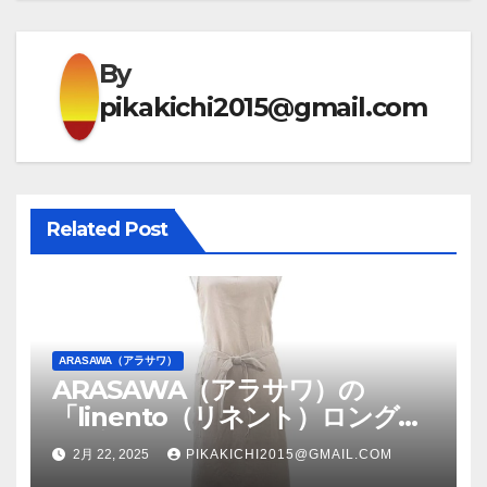
ゲ
ー
By
シ
pikakichi2015@gmail.com
ョ
ン
Related Post
ARASAWA（アラサワ）
ARASAWA（アラサワ）の
「linento（リネント）ロング丈
エプロン」ナチュラルな風合い
2月 22, 2025
PIKAKICHI2015@GMAIL.COM
が魅力