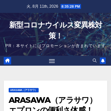
Skip
火. 8月 11th, 2026
8:35:29 PM
to
content
新型コロナウイルス変異株対
策！
PR：本サイトにはプロモーションが含まれています
ARASAWA（アラサワ）
ARASAWA（アラサワ）
エプロンの便利さ体感！