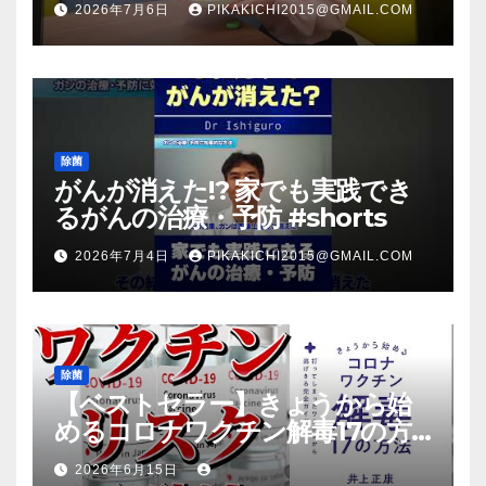
2026年7月6日
PIKAKICHI2015@GMAIL.COM
放送のＴＶ番組での紹介映像
除菌
がんが消えた!? 家でも実践でき
るがんの治療・予防 #shorts
2026年7月4日
PIKAKICHI2015@GMAIL.COM
除菌
【ベストセラー】きょうから始
めるコロナワクチン解毒17の方
法【本要約】
2026年6月15日