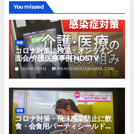
You missed
除菌
コロナ対策に検温・オンライン
面会/介護医療事例 NDSTV
2026年8月9日
PIKAKICHI2015@GMAIL.COM
除菌
コロナ対策・飛沫感染防止に飲
食・会食用パーティシールド
（マスク会食代替品）ＦＢＣ福井