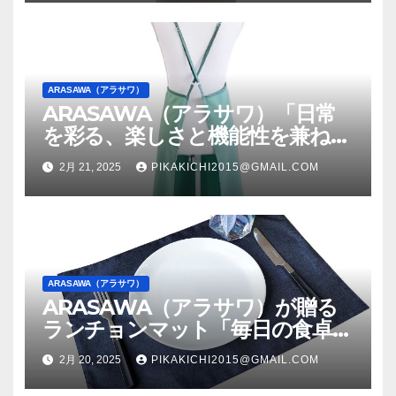
ARASAWA（アラサワ）
ARASAWA（アラサワ）「日常
を彩る、楽しさと機能性を兼ね備
えたKIRAKUエプロンミント！」
2月 21, 2025
PIKAKICHI2015@GMAIL.COM
ARASAWA（アラサワ）
ARASAWA（アラサワ）が贈る
ランチョンマット「毎日の食卓
を、デニムシリーズでより特別
2月 20, 2025
PIKAKICHI2015@GMAIL.COM
なものに」