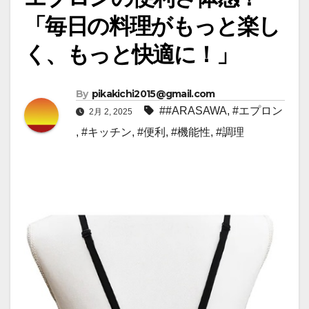
「毎日の料理がもっと楽し
く、もっと快適に！」
By
pikakichi2015@gmail.com
##ARASAWA
,
#エプロン
2月 2, 2025
,
#キッチン
,
#便利
,
#機能性
,
#調理