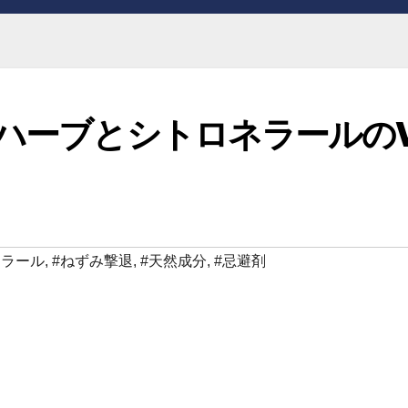
 ハーブとシトロネラールの
ネラール
,
#ねずみ撃退
,
#天然成分
,
#忌避剤