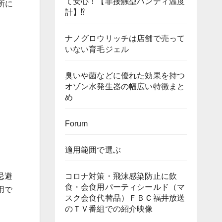
て安心！【非接触型ハンディ温度
所に
計】⁉
ナノグロウリッチは店舗で売って
いない育毛ジェル
臭いや菌などに優れた効果を持つ
オゾン水発生器の幅広い特徴まと
め
Forum
適用範囲で選ぶ
コロナ対策・飛沫感染防止に飲
忌避
食・会食用パーティシールド（マ
用で
スク会食代替品）ＦＢＣ福井放送
のＴＶ番組での紹介映像