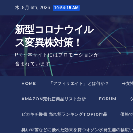
Skip
木. 8月 6th, 2026
10:54:16 AM
to
content
新型コロナウイル
ス変異株対策！
PR：本サイトにはプロモーションが
含まれています
HOME
「アフィリエイト」とは何か？
➡女
AMAZON売れ筋商品リスト分析
FORUM
ピカキチ叢書 売れ筋ランキングTOP10作品
価格
臭いや菌などに優れた効果を持つオゾン水発生器の幅広