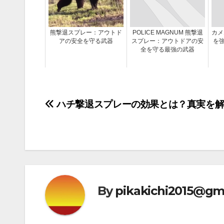
熊撃退スプレー：アウトド
POLICE MAGNUM 熊撃退
カメ
アの安全を守る武器
スプレー：アウトドアの安
を
全を守る最強の武器
投
ハチ撃退スプレーの効果とは？真実を
稿
ナ
ビ
ゲ
By
pikakichi2015@gm
ー