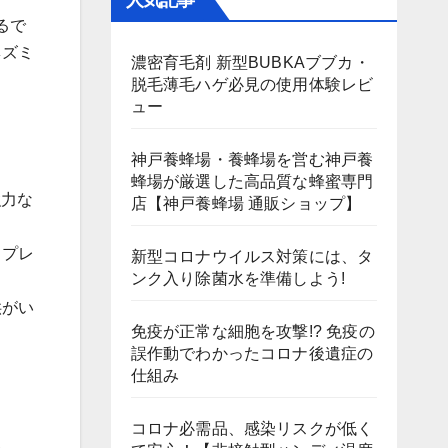
人気記事
るで
ネズミ
濃密育毛剤 新型BUBKAブブカ・
脱毛薄毛ハゲ必見の使用体験レビ
ュー
神戸養蜂場・養蜂場を営む神戸養
蜂場が厳選した高品質な蜂蜜専門
強力な
店【神戸養蜂場 通販ショップ】
スプレ
新型コロナウイルス対策には、タ
ンク入り除菌水を準備しよう!
供がい
免疫が正常な細胞を攻撃!? 免疫の
誤作動でわかったコロナ後遺症の
仕組み
コロナ必需品、感染リスクが低く