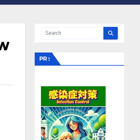
W
PR :