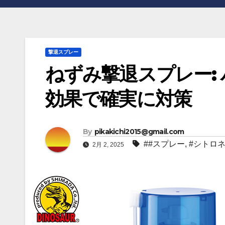
撃退スプレー
ねずみ撃退スプレー:
効果で確実に対策
By
pikakichi2015@gmail.com
##スプレー
,
#シトロ
2月 2, 2025