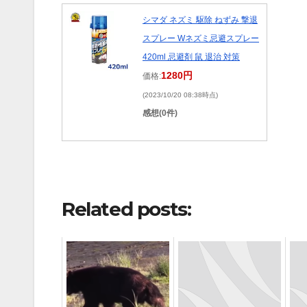
シマダ ネズミ 駆除 ねずみ 撃退
スプレー Wネズミ忌避スプレー
420ml 忌避剤 鼠 退治 対策
1280円
価格:
(2023/10/20 08:38時点)
感想(0件)
Related posts: