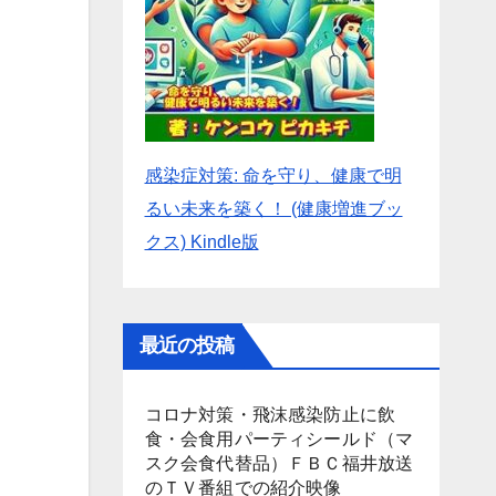
感染症対策: 命を守り、健康で明
るい未来を築く！ (健康増進ブッ
クス) Kindle版
最近の投稿
コロナ対策・飛沫感染防止に飲
食・会食用パーティシールド（マ
スク会食代替品）ＦＢＣ福井放送
のＴＶ番組での紹介映像