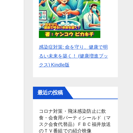
感染症対策: 命を守り、健康で明
るい未来を築く！ (健康増進ブッ
クス) Kindle版
最近の投稿
コロナ対策・飛沫感染防止に飲
食・会食用パーティシールド（マ
スク会食代替品）ＦＢＣ福井放送
のＴＶ番組での紹介映像