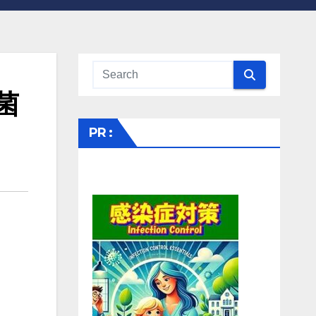
菌
PR :