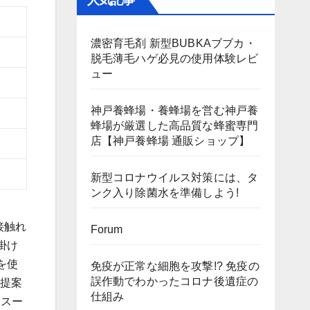
人気記事
濃密育毛剤 新型BUBKAブブカ・
脱毛薄毛ハゲ必見の使用体験レビ
ュー
神戸養蜂場・養蜂場を営む神戸養
蜂場が厳選した高品質な蜂蜜専門
店【神戸養蜂場 通販ショップ】
新型コロナウイルス対策には、タ
ンク入り除菌水を準備しよう!
接触れ
Forum
掛け
を使
免疫が正常な細胞を攻撃!? 免疫の
誤作動でわかったコロナ後遺症の
ご提案
仕組み
・スー