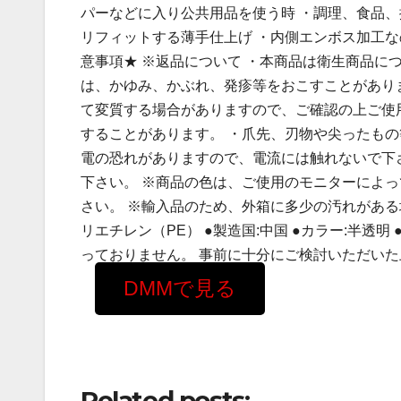
パーなどに入り公共用品を使う時 ・調理、食品、
リフィットする薄手仕上げ ・内側エンボス加工な
意事項★ ※返品について ・本商品は衛生商品に
は、かゆみ、かぶれ、発疹等をおこすことがあり
て変質する場合がありますので、ご確認の上ご使
することがあります。 ・爪先、刃物や尖ったもの
電の恐れがありますので、電流には触れないで下
下さい。 ※商品の色は、ご使用のモニターによ
さい。 ※輸入品のため、外箱に多少の汚れがある
リエチレン（PE） ●製造国:中国 ●カラー:半透明 
っておりません。 事前に十分にご検討いただい
DMMで見る
Related posts: