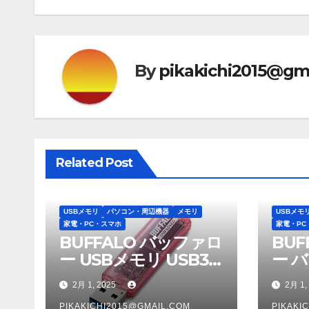
ビ
ゲ
By
pikakichi2015@gm
ー
シ
ョ
ン
Related Post
USBメモリ
パソコン・周辺機器
メモリ
USBメモ
家電・PC・スマホ
家電・PC
BUFFALO バッファロ
BU
ー USBメモリ USB3.0
ー 
対応「ライトプロテク
ルズ
2月 1, 2025
2月 1,
ト機能」搭載モデル
US
PIKAKICHI2015@GMAIL.COM
PIKAKI