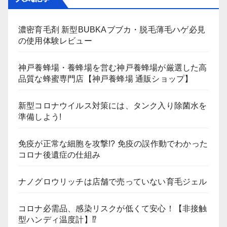
濃密育毛剤 新型BUBKAブブカ・脱毛薄毛ハゲ必見
の使用体験レビュー
神戸養蜂場・養蜂場を営む神戸養蜂場が厳選した高
品質な蜂蜜専門店【神戸養蜂場 通販ショップ】
新型コロナウイルス対策には、タンク入り除菌水を
準備しよう!
免疫が正常な細胞を攻撃!? 免疫の誤作動でわかった
コロナ後遺症の仕組み
ナノグロウリッチは店舗で売っていない育毛ジェル
コロナ必需品、感染リスクが低くて安心！【非接触
型ハンディ温度計】⁉