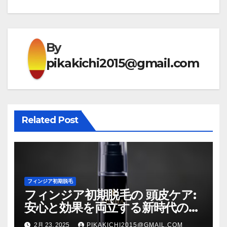
ビ
ゲ
By
ー
pikakichi2015@gmail.com
シ
ョ
ン
Related Post
フィンジア初期脱毛
フィンジア初期脱毛の 頭皮ケア:
安心と効果を両立する新時代のケ
ア方法
2月 23, 2025
PIKAKICHI2015@GMAIL.COM