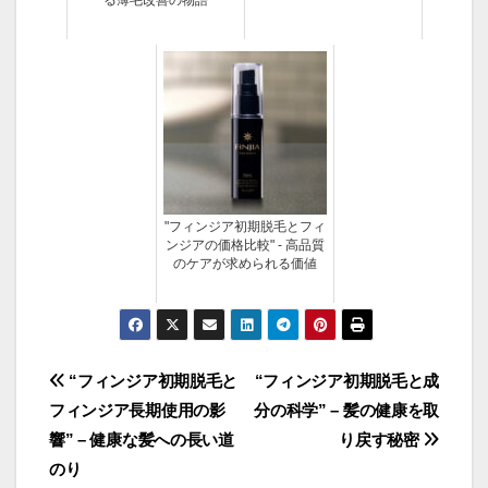
"フィンジア初期脱毛とフィ
ンジアの価格比較" - 高品質
のケアが求められる価値
投
“フィンジア初期脱毛と
“フィンジア初期脱毛と成
フィンジア長期使用の影
分の科学” – 髪の健康を取
稿
響” – 健康な髪への長い道
り戻す秘密
ナ
のり