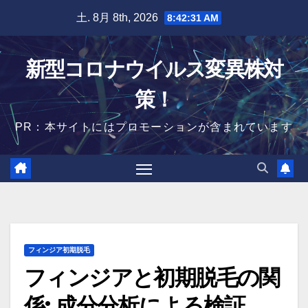
Skip
土. 8月 8th, 2026
8:42:32 AM
to
content
新型コロナウイルス変異株対
策！
PR：本サイトにはプロモーションが含まれています
フィンジア初期脱毛
フィンジアと初期脱毛の関
係: 成分分析による検証