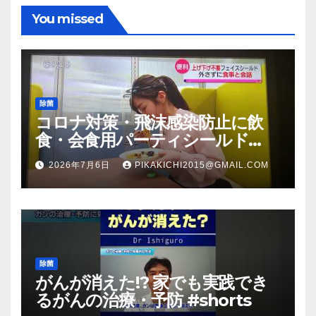
You missed
除菌
コロナ対策・飛沫感染防止に飲
食・会食用パーティシールド
（マスク会食代替品）ＦＢＣ福井
2026年7月6日
PIKAKICHI2015@GMAIL.COM
放送のＴＶ番組での紹介映像
除菌
がんが消えた!? 家でも実践でき
るがんの治療・予防 #shorts