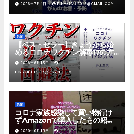
2026年7月4日
PIKAKICHI2015@GMAIL.COM
除菌
【ベストセラー】きょうから始
めるコロナワクチン解毒17の方
法【本要約】
2026年6月15日
PIKAKICHI2015@GMAIL.COM
除菌
コロナ家族感染して買い物行け
ずAmazonで購入したもの紹
介 #Shorts
2026年6月15日