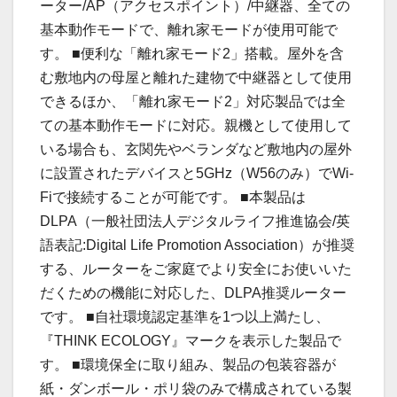
ーター/AP（アクセスポイント）/中継器、全ての
基本動作モードで、離れ家モードが使用可能で
す。 ■便利な「離れ家モード2」搭載。屋外を含
む敷地内の母屋と離れた建物で中継器として使用
できるほか、「離れ家モード2」対応製品では全
ての基本動作モードに対応。親機として使用して
いる場合も、玄関先やベランダなど敷地内の屋外
に設置されたデバイスと5GHz（W56のみ）でWi-
Fiで接続することが可能です。 ■本製品は
DLPA（一般社団法人デジタルライフ推進協会/英
語表記:Digital Life Promotion Association）が推奨
する、ルーターをご家庭でより安全にお使いいた
だくための機能に対応した、DLPA推奨ルーター
です。 ■自社環境認定基準を1つ以上満たし、
『THINK ECOLOGY』マークを表示した製品で
す。 ■環境保全に取り組み、製品の包装容器が
紙・ダンボール・ポリ袋のみで構成されている製