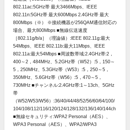
802.11ac:5GHz帯 最大3466Mbps、IEEE
802.11n:5GHz帯 最大600Mbps 2.4GHz帯 最大
800Mbps（※） ※接続機器が256QAM通信対応の
場合、最大800Mbps ■無線伝送速度
［802.11g/b/a］（理論値）:IEEE 802.11g:最大
54Mbps、IEEE 802.11b:最大11Mbps、IEEE
802.11a:最大54Mbps ■周波数帯域:2.4GHz帯:2，
400～2，484MHz、5.2GHz帯（W52）:5，150～
5，250MHz、5.3GHz帯（W53）:5，250～5，
350MHz、5.6GHz帯（W56）:5，470～5，
730MHz ■チャンネル:2.4GHz帯:1～13ch、5GHz
帯
（W52/W53/W56）:36/40/44/48/52/56/60/64/100/
104/108/112/116/120/124/128/132/136/140/144ch
■無線セキュリティ:WPA2 Personal（AES）、
WPA3 Personal（AES）、WPA2/WPA3