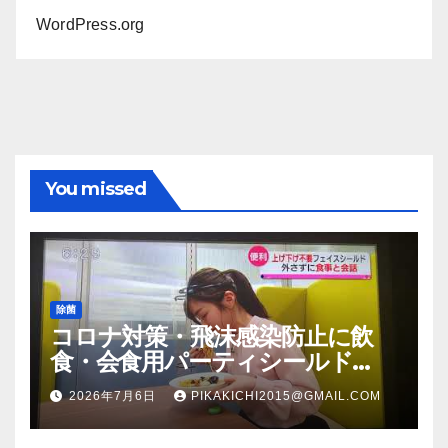
WordPress.org
You missed
除菌
コロナ対策・飛沫感染防止に飲
食・会食用パーティシールド
（マスク会食代替品）ＦＢＣ福井
2026年7月6日
PIKAKICHI2015@GMAIL.COM
放送のＴＶ番組での紹介映像