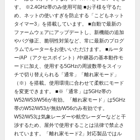
す。 ※2.4GHz帯のみ使用可能 ■お子様を守るた
め、ネットの使いすぎを防止する「こどもネット
タイマー3」を搭載しています。 ■自動で最新の
ファームウェアにアップデートし、新機能の追加
やバグ修正、脆弱性対策など、常に最新のプログ
ラムでルーターをお使いいただけます。 ■ルータ
ー/AP（アクセスポイント）/中継器の基本動作モ
ードに加え、使用する5GHzの周波数帯をスイッ
チで切り替えられる「通常」「離れ家モード」
（※）を搭載。使用環境に合わせて柔軟にモード
を変更できます。 ■※「通常」は5GHz帯の
W52/W53/W56が有効。「離れ家モード」は5GHz
帯のW52/W53が無効/W56のみ有効です。
W52/W53は気象レーダーや航空レーダーなどと干
渉するため、屋外で使用することは法律で禁止さ
れています。「離れ家モード2」対応製品ではル