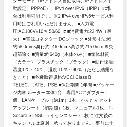
ターモード（IPアドレス自動取得、IPアドレス手
動設定、PPPoE）、IPv4 over IPv6（IPIP）の場
合は利用可能です。※2 IPv4 over IPv6サービス利
用時はご利用いただけません。 ■入力電
圧:AC100V±10％ 50/60Hz ■消費電力:22.4W（最
大） ■電源コネクター:DCジャック ■外形寸法:幅
約58.0mm×奥行約146.0mm×高さ約215.0mm ※突
起部除く ■質量:約640g（本体のみ） ■筐体材質
（カラー）:プラスチック（ブラック） ■動作環境:
温度:0℃～40℃、湿度:10％～90％（ただし結露な
きこと） ■各種取得規格:VCCI Class B、
TELEC、JATE、PSE ■保証期間:1年間 ■パッケー
ジ内容:ルーター本体1台、専用ACアダプター1
個、LANケーブル（約1m）1本、かんたんセット
アップシート（初期値）1枚、マニュアル1枚、F-
Secure SENSE ライセンスシート1枚 ご注文後の
キャンセルは原則、承っておりません。 事前に十