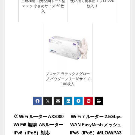
三層構造 口元空間ドーム型
使い捨て食事用エプロン20
マスク 小さめサイズ 50枚
枚入り
入
プロケア ラテックスグロー
ブ パウダーフリー Mサイズ
100枚入
投
WiFi ルーター AX3000
Wi-Fi 7 ルーター 2.5Gbps
Wi-Fi6 無線LANルーター
WAN EasyMesh メッシュ
稿
IPv6（IPoE）対応
IPv6（IPoE）/MLO/WPA3