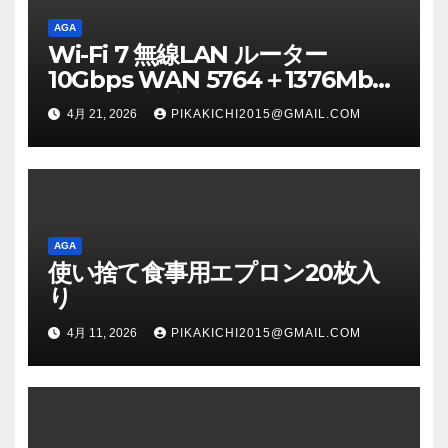
AGA
Wi-Fi 7 無線LAN ルーター
10Gbps WAN 5764＋1376Mbps
メッシュ対応 IPv6（IPoE） AIセ
4月 21, 2026
PIKAKICHI2015@GMAIL.COM
キュリティ搭載（F-Secure
SENSE） ブラック WRC-
BE72XSD-BA
AGA
使い捨て食事用エプロン20枚入
り
4月 11, 2026
PIKAKICHI2015@GMAIL.COM