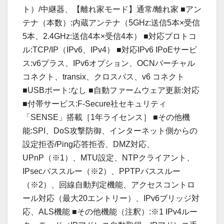
ト）/中継器、【離れ家モード】通常/離れ家 ■アン
テナ（本数）:内蔵アンテナ（5GHz:送信5本×受信
5本、2.4GHz:送信4本×受信4本） ■対応プロトコ
ル:TCP/IP（IPv6、IPv4） ■対応IPv6 IPoEサービ
ス:v6プラス、IPv6オプション、OCNバーチャル
コネクト、transix、クロスパス、v6 コネクト
■USBポート:なし ■自動ファームウェア更新:対応
■付帯サービス:F-Secure社セキュリティ
「SENSE」搭載［1年ライセンス］ ■その他機
能:SPI、DoS攻撃防御、インターネット側からの
設定拒否/Ping応答拒否、DMZ対応、
UPnP（※1）、MTU設定、NTPクライアント、
IPsecパススルー（※2）、PPTPパススルー
（※2）、回線自動判定機能、アクセスコントロ
ール対応（最大20エントリー）、IPv6ブリッジ対
応、ALS機能 ■その他機能（注釈）:※1 IPv4ルー