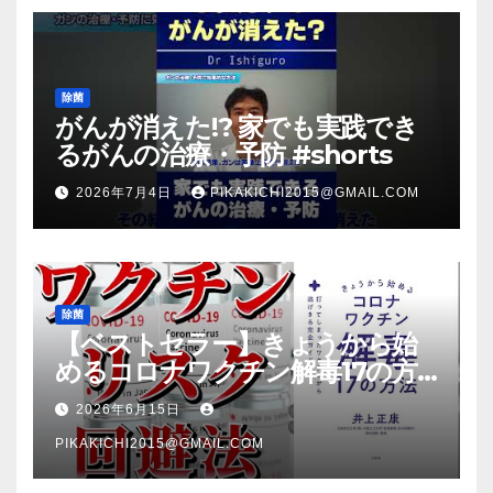
除菌
がんが消えた!? 家でも実践でき
るがんの治療・予防 #shorts
2026年7月4日
PIKAKICHI2015@GMAIL.COM
除菌
【ベストセラー】きょうから始
めるコロナワクチン解毒17の方
法【本要約】
2026年6月15日
PIKAKICHI2015@GMAIL.COM