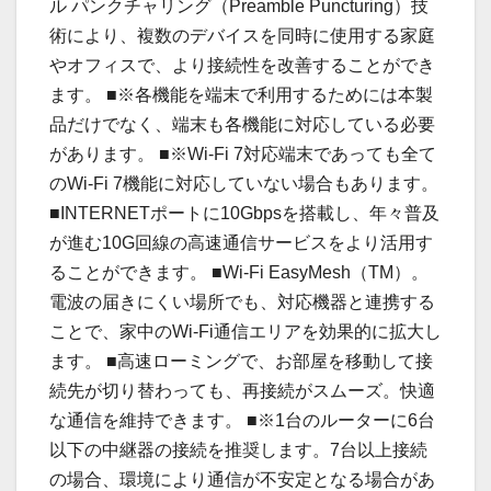
ル パンクチャリング（Preamble Puncturing）技
術により、複数のデバイスを同時に使用する家庭
やオフィスで、より接続性を改善することができ
ます。 ■※各機能を端末で利用するためには本製
品だけでなく、端末も各機能に対応している必要
があります。 ■※Wi-Fi 7対応端末であっても全て
のWi-Fi 7機能に対応していない場合もあります。
■INTERNETポートに10Gbpsを搭載し、年々普及
が進む10G回線の高速通信サービスをより活用す
ることができます。 ■Wi-Fi EasyMesh（TM）。
電波の届きにくい場所でも、対応機器と連携する
ことで、家中のWi-Fi通信エリアを効果的に拡大し
ます。 ■高速ローミングで、お部屋を移動して接
続先が切り替わっても、再接続がスムーズ。快適
な通信を維持できます。 ■※1台のルーターに6台
以下の中継器の接続を推奨します。7台以上接続
の場合、環境により通信が不安定となる場合があ