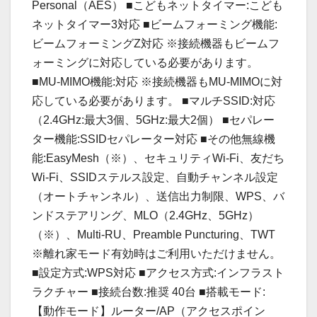
Personal（AES） ■こどもネットタイマー:こども
ネットタイマー3対応 ■ビームフォーミング機能:
ビームフォーミングZ対応 ※接続機器もビームフ
ォーミングに対応している必要があります。
■MU-MIMO機能:対応 ※接続機器もMU-MIMOに対
応している必要があります。 ■マルチSSID:対応
（2.4GHz:最大3個、5GHz:最大2個） ■セパレー
ター機能:SSIDセパレーター対応 ■その他無線機
能:EasyMesh（※）、セキュリティWi-Fi、友だち
Wi-Fi、SSIDステルス設定、自動チャンネル設定
（オートチャンネル）、送信出力制限、WPS、バ
ンドステアリング、MLO（2.4GHz、5GHz）
（※）、Multi-RU、Preamble Puncturing、TWT
※離れ家モード有効時はご利用いただけません。
■設定方式:WPS対応 ■アクセス方式:インフラスト
ラクチャー ■接続台数:推奨 40台 ■搭載モード:
【動作モード】ルーター/AP（アクセスポイン