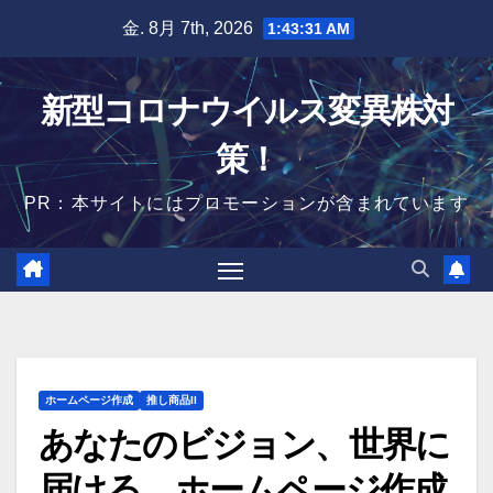
Skip
金. 8月 7th, 2026
1:43:32 AM
to
content
新型コロナウイルス変異株対
策！
PR：本サイトにはプロモーションが含まれています
ホームページ作成
推し商品II
あなたのビジョン、世界に
届ける。ホームページ作成