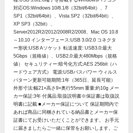
対応OS:Windows 10/8.1/8（32bit/64bit）、7
SP1（32bit/64bit）、Vista SP2（32bit/64bit）、
XP SP3（32bit）、
Server2012R2/2012/2008R2/2008、Mac OS 10.8
～10.10 インターフェース:USB 3.0/2.0 コネクタ
ー形状:USB Aソケット 転送速度: USB3.0:最大
5Gbps（規格値）、USB2.0:最大480Mbps（規格
値） セキュリティー:暗号化方式:AES 256bit（ハ
ードウェア方式） 電源:USBバスパワー ウィルス
パターン更新可能期間:1年（365日、延長可能）
外形寸法:幅21×高さ9×奥行55mm 重量:約10g メー
カー保証:3年 付属品:取扱説明書※保証書は取扱説
明書に記載 ■メーカー保証について 保証期間内で
あれば商品に同梱されている納品書とメーカー保
証書にてお受けいただくことができます。 お手元
に届きましたらご一緒に保管をお願いします。ご