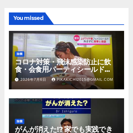
You missed
除菌
コロナ対策・飛沫感染防止に飲
食・会食用パーティシールド
（マスク会食代替品）ＦＢＣ福井
2026年7月6日
PIKAKICHI2015@GMAIL.COM
放送のＴＶ番組での紹介映像
除菌
がんが消えた!? 家でも実践でき