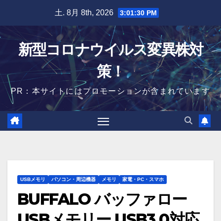
Skip
土. 8月 8th, 2026
3:01:31 PM
to
content
新型コロナウイルス変異株対
策！
PR：本サイトにはプロモーションが含まれています
USBメモリ
パソコン・周辺機器
メモリ
家電・PC・スマホ
BUFFALO バッファロー
USBメモリー USB3.0対応