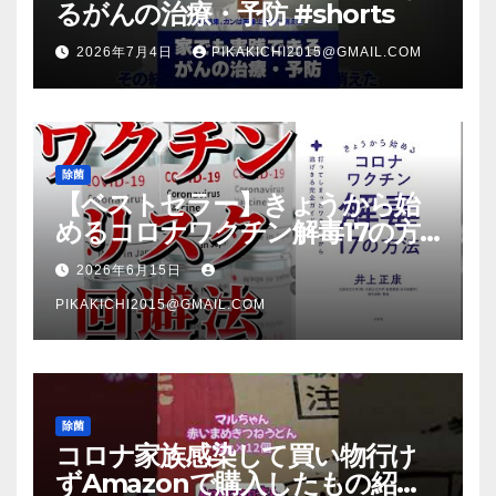
るがんの治療・予防 #shorts
2026年7月4日
PIKAKICHI2015@GMAIL.COM
除菌
【ベストセラー】きょうから始
めるコロナワクチン解毒17の方
法【本要約】
2026年6月15日
PIKAKICHI2015@GMAIL.COM
除菌
コロナ家族感染して買い物行け
ずAmazonで購入したもの紹