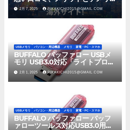
ット!! 【徹底解説】
2月 7, 2025
PIKAKICHI2015@GMAIL.COM
USBメモリ
パソコン・周辺機器
メモリ
家電・PC・スマホ
BUFFALO バッファロー USBメ
モリ USB3.0対応「ライトプロテ
クト機能」搭載モデル RUF3-
2月 1, 2025
PIKAKICHI2015@GMAIL.COM
C8GA-PK
USBメモリ
パソコン・周辺機器
メモリ
家電・PC・スマホ
BUFFALO バッファロー バッフ
ァローツールズ対応USB3.0用