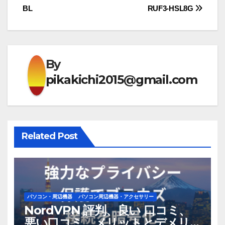
BL
RUF3-HSL8G
ビ
ゲ
ー
By
シ
pikakichi2015@gmail.com
ョ
ン
Related Post
パソコン・周辺機器
パソコン周辺機器・アクセサリー
NordVPN 評判、良い 口コミ、
悪い口コミ、メリットとデメリ