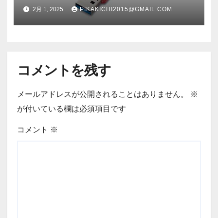
USBメモリースタンダードモデ
2月 1, 2025
PIKAKICHI2015@GMAIL.COM
ル 64GB ピンクモデル RUF3-
C64GA-PK RUF3C64GAPK
コメントを残す
メールアドレスが公開されることはありません。
※
が付いている欄は必須項目です
コメント
※