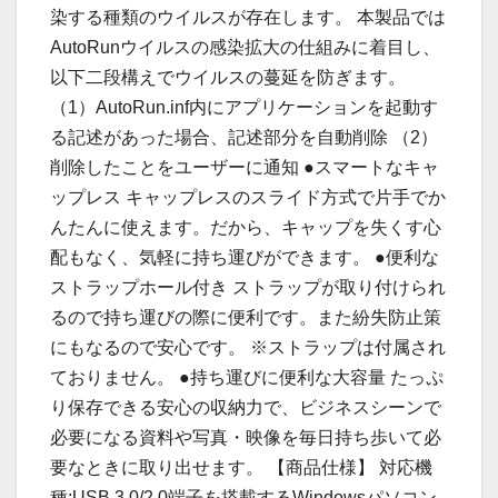
染する種類のウイルスが存在します。 本製品では
AutoRunウイルスの感染拡大の仕組みに着目し、
以下二段構えでウイルスの蔓延を防ぎます。
（1）AutoRun.inf内にアプリケーションを起動す
る記述があった場合、記述部分を自動削除 （2）
削除したことをユーザーに通知 ●スマートなキャ
ップレス キャップレスのスライド方式で片手でか
んたんに使えます。だから、キャップを失くす心
配もなく、気軽に持ち運びができます。 ●便利な
ストラップホール付き ストラップが取り付けられ
るので持ち運びの際に便利です。また紛失防止策
にもなるので安心です。 ※ストラップは付属され
ておりません。 ●持ち運びに便利な大容量 たっぷ
り保存できる安心の収納力で、ビジネスシーンで
必要になる資料や写真・映像を毎日持ち歩いて必
要なときに取り出せます。 【商品仕様】 対応機
種:USB 3.0/2.0端子を搭載するWindowsパソコン