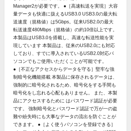
Manager2が必要です。 ●［高速転送を実現］大容
量データも快適に扱えるUSB3.0 USB3.0の最大転
送速度（規格値）は5Gbps。従来USB2.0の最大
転送速度480Mbps（規格値）の約10倍以上です。
本製品はUSB3.0を搭載し、高速な転送性能を実
現しています 本製品は、従来のUSB2.0にも対応
しており、すでに導入されているUSB2.0対応パ
ソコンでもご使用いただくことが可能です。
●［不正なアクセスからデータを守る］堅牢な強
制暗号化機能搭載 本製品に保存されるデータは、
強制的に暗号化されるため、暗号化をする手間も
暗号化をし忘れる心配もありません。 また、本製
品にアクセスするために はパスワード認証が必要
です。 強制暗号化とパスワード認証で万が一の盗
難や紛失時にも大事なデータの流出を防ぐことが
できます。 ●［よく使うパソコンを登録できる］