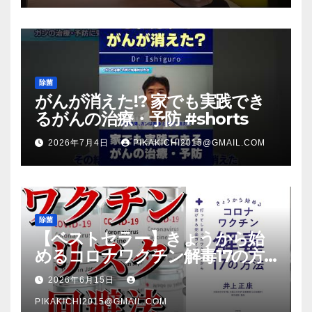
除菌
がんが消えた!? 家でも実践でき
るがんの治療・予防 #shorts
2026年7月4日
PIKAKICHI2015@GMAIL.COM
除菌
【ベストセラー】きょうから始
めるコロナワクチン解毒17の方
法【本要約】
2026年6月15日
PIKAKICHI2015@GMAIL.COM