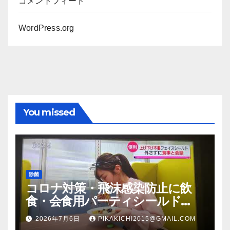
コメントフィード
WordPress.org
You missed
除菌
コロナ対策・飛沫感染防止に飲
食・会食用パーティシールド
（マスク会食代替品）ＦＢＣ福井
2026年7月6日
PIKAKICHI2015@GMAIL.COM
放送のＴＶ番組での紹介映像