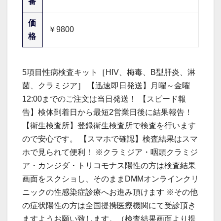
番
価
￥9800
格
5項目性病検査キット［HIV、梅毒、B型肝炎、淋
菌、クラミジア］ 【迅速即日発送】月曜～金曜
12:00までのご注文は当日発送！ 【スピード報
告】検体到着日から最短2営業日後に結果報告！
【衛生検査所】登録衛生検査所で検査を行います
ので安心です。 【スマホで確認】検査結果はスマ
ホで見られて便利！ ※クラミジア・咽頭クラミジ
ア・カンジダ・トリコモナス陽性の方は検査結果
画面をスクショし、そのままDMMオンラインクリ
ニックの性感染症診療へお進み頂けます ※その他
の症状陽性の方は全国提携医療機関にて受診頂き
ますようお願い致します。（検査結果画面より提