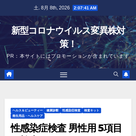
Skip
土. 8月 8th, 2026
2:07:42 AM
to
content
新型コロナウイルス変異株対
策！
PR：本サイトにはプロモーションが含まれています
ヘルス＆ビューティー
健康診断
性感染症検査
検査キット
衛生用品・ヘルスケア
性感染症検査 男性用 5項目