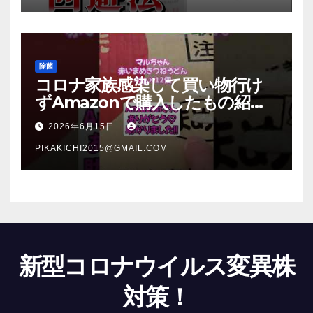
除菌
コロナ家族感染して買い物行け
ずAmazonで購入したもの紹
介 #Shorts
2026年6月15日
PIKAKICHI2015@GMAIL.COM
新型コロナウイルス変異株
対策！