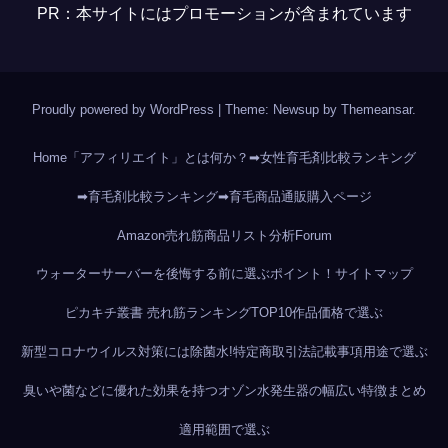
PR：本サイトにはプロモーションが含まれています
Proudly powered by WordPress
|
Theme: Newsup by
Themeansar
.
Home
「アフィリエイト」とは何か？
➡女性育毛剤比較ランキング
➡育毛剤比較ランキング
➡育毛商品通販購入ページ
Amazon売れ筋商品リスト分析
Forum
ウォーターサーバーを後悔する前に選ぶポイント！
サイトマップ
ピカキチ叢書 売れ筋ランキングTOP10作品
価格で選ぶ
新型コロナウイルス対策には除菌水!
特定商取引法記載事項
用途で選ぶ
臭いや菌などに優れた効果を持つオゾン水発生器の幅広い特徴まとめ
適用範囲で選ぶ