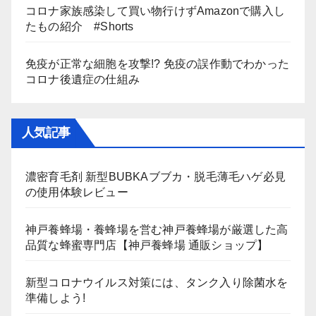
コロナ家族感染して買い物行けずAmazonで購入し
たもの紹介 #Shorts
免疫が正常な細胞を攻撃!? 免疫の誤作動でわかった
コロナ後遺症の仕組み
人気記事
濃密育毛剤 新型BUBKAブブカ・脱毛薄毛ハゲ必見
の使用体験レビュー
神戸養蜂場・養蜂場を営む神戸養蜂場が厳選した高
品質な蜂蜜専門店【神戸養蜂場 通販ショップ】
新型コロナウイルス対策には、タンク入り除菌水を
準備しよう!