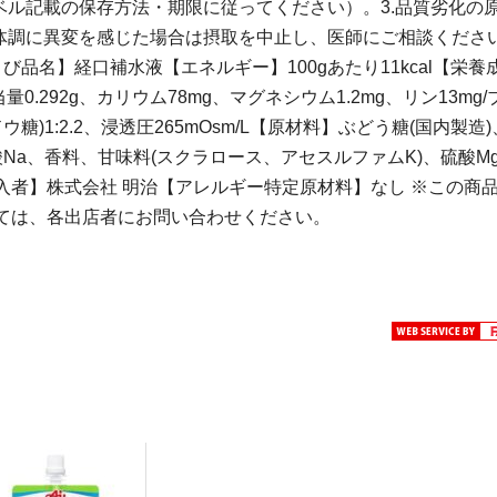
ベル記載の保存方法・期限に従ってください）。3.品質劣化の
.体調に異変を感じた場合は摂取を中止し、医師にご相談くださ
品名】経口補水液【エネルギー】100gあたり11kcal【栄養
量0.292g、カリウム78mg、マグネシウム1.2mg、リン13mg
ウ糖)1:2.2、浸透圧265mOsm/L【原材料】ぶどう糖(国内製造
酸Na、香料、甘味料(スクラロース、アセスルファムK)、硫酸M
者】株式会社 明治【アレルギー特定原材料】なし ※この商
ては、各出店者にお問い合わせください。