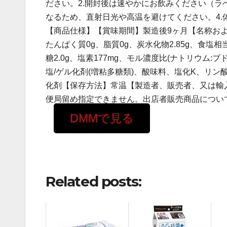
ださい。2.開封後は速やかにお飲みください（ラ
なるため、直射日光や高温を避けてください。4
【商品仕様】【賞味期間】製造後9ヶ月【名称および
たんぱく質0g、脂質0g、炭水化物2.85g、食塩相当
糖2.0g、塩素177mg、モル濃度比(ナトリウム:ブド
塩/ゲル化剤(増粘多糖類)、酸味料、塩化K、リン
化剤【保存方法】常温【製造者、販売者、又は輸入
便局留め指定できません。出店者販売商品につい
DMMで見る
Related posts: