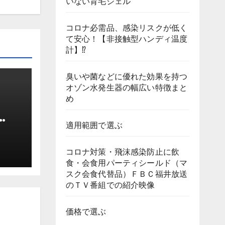
いない育毛ジェル
コロナ必需品、感染リスクが低く
て安心！【非接触型ハンディ温度
計】⁉
臭いや菌などに優れた効果を持つ
オゾン水発生器の幅広い特徴まと
め
適用範囲で選ぶ
ッ
6GB
コロナ対策・飛沫感染防止に飲
食・会食用パーティシールド（マ
スク会食代替品）ＦＢＣ福井放送
のＴＶ番組での紹介映像
価格で選ぶ