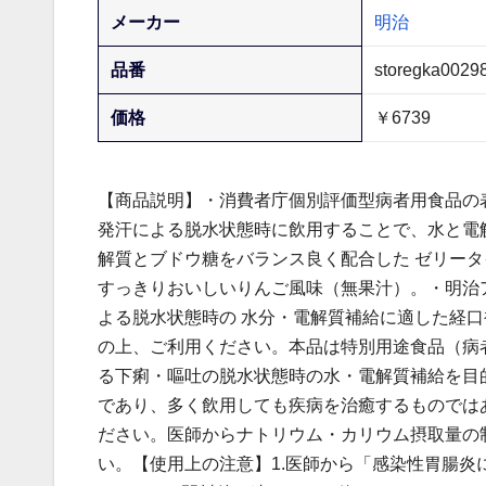
メーカー
明治
品番
storegka0029
価格
￥6739
【商品説明】・消費者庁個別評価型病者用食品の
発汗による脱水状態時に飲用することで、水と電
解質とブドウ糖をバランス良く配合した ゼリータ
すっきりおいしいりんご風味（無果汁）。・明治
よる脱水状態時の 水分・電解質補給に適した経口
の上、ご利用ください。本品は特別用途食品（病
る下痢・嘔吐の脱水状態時の水・電解質補給を目
であり、多く飲用しても疾病を治癒するものでは
ださい。医師からナトリウム・カリウム摂取量の
い。【使用上の注意】1.医師から「感染性胃腸