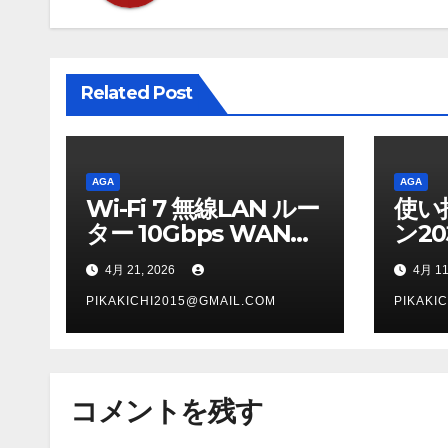
ー
シ
Related Post
ョ
ン
AGA
AGA
Wi-Fi 7 無線LAN ルー
使い
ター 10Gbps WAN
ン2
5764＋1376Mbps メ
4月 21, 2026
4月 11
ッシュ対応
IPv6（IPoE） AIセキ
PIKAKICHI2015@GMAIL.COM
PIKAKI
ュリティ搭載（F-
Secure SENSE） ブ
ラック WRC-
コメントを残す
BE72XSD-BA