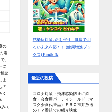
感染症対策: 命を守り、健康で明
度の
るい未来を築く！ (健康増進ブッ
の電
クス) Kindle版
ーで、
汗に
ご相談
最近の投稿
によ
もの
みく
コロナ対策・飛沫感染防止に飲
食・会食用パーティシールド（マ
さ
スク会食代替品）ＦＢＣ福井放送
飲みく
のＴＶ番組での紹介映像