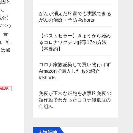
原因と
い。
がんが消えた!? 家でも実践できる
成分】
がんの治療・予防 #shorts
/ブドウ
)、食
【ベストセラー】きょうから始め
g、乳
るコロナワクチン解毒17の方法
【本要約】
品は郵
コロナ家族感染して買い物行けず
Amazonで購入したもの紹介
#Shorts
免疫が正常な細胞を攻撃!? 免疫の
誤作動でわかったコロナ後遺症の
仕組み