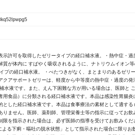
8kq52lpwpg5
表示許可を取得したゼリータイプの経口補水液。・熱中症・過
解質が体内に すばやく吸収されるように、ナトリウムイオン等
イプの経口補水液。 ・べたつきがなく、まとまりのあるゼリ
アクアサポートゼリーは、軽度から中等度の熱中症・過度の発
補水液です。また、えん下困難な方が用いる場合は、医師と 
者用食品）に分類される経口補水液です。本品は感染性胃腸炎
的とした経口補水液です。本品は食事療法の素材として適する
ありません。医師、薬剤師、管理栄養士等の指示に従ってお飲
制限を指示された場合は、必ず医師の指導を受けてお飲みくだ
炎による下痢・嘔吐の脱水状態」として指示された場合に限りお