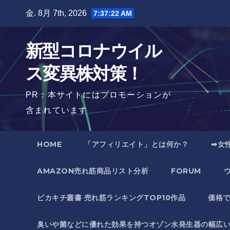
Skip
金. 8月 7th, 2026
7:37:23 AM
to
content
新型コロナウイル
ス変異株対策！
PR：本サイトにはプロモーションが
含まれています
HOME
「アフィリエイト」とは何か？
➡女
AMAZON売れ筋商品リスト分析
FORUM
ピカキチ叢書 売れ筋ランキングTOP10作品
価格
臭いや菌などに優れた効果を持つオゾン水発生器の幅広