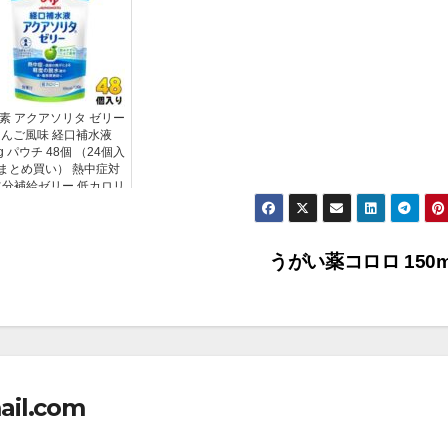
素 アクアソリタ ゼリー
んご風味 経口補水液
0g パウチ 48個 （24個入
 まとめ買い） 熱中症対
水分補給ゼリー 低カロリ
ー
うがい薬コロロ 150
ail.com