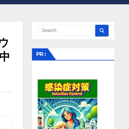
ウ
熱中
PR :