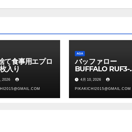
AGA
捨て食事用エプロ
バッファロー
0枚入り
BUFFALO RUF3-
C16GA-BK（ブラ
, 2026
4月 10, 2026
ク） USBメモリ 1
CHI2015@GMAIL.COM
PIKAKICHI2015@GMAIL.COM