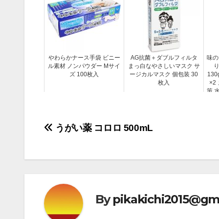
やわらかナース手袋 ビニー
AG抗菌＋ダブルフィルタ
味の
ル素材 ノンパウダー Mサイ
まっ白なやさしいマスク サ
り
ズ 100枚入
ージカルマスク 個包装 30
13
枚入
×2
策 
投
うがい薬 コロロ 500mL
稿
ナ
ビ
By
pikakichi2015@gm
ゲ