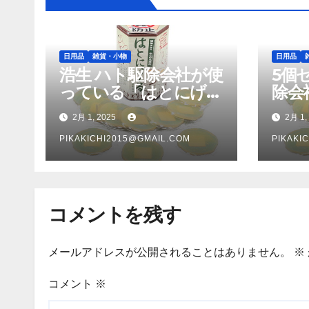
日用品
雑貨・小物
日用品
浩生 ハト駆除会社が使
5個
っている「はとにげ〜
除会
る」 805982
「は
2月 1, 2025
2月 1,
805
PIKAKICHI2015@GMAIL.COM
PIKAKI
コメントを残す
メールアドレスが公開されることはありません。
※
コメント
※