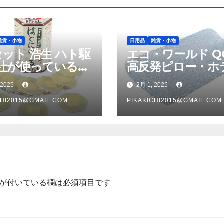
雑貨・小物
日用品
雑貨・小物
セット 浩生 ハト駆
エコ・ワールド Q
社が使っている
高反発ピロー・ホ
とにげ〜る」
ラグジュアリータ
 2025
2月 1, 2025
982X5
カバー付き QOC0
CHI2015@GMAIL.COM
PIKAKICHI2015@GMAIL.COM
が付いている欄は必須項目です