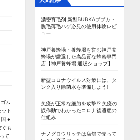
人気記事
濃密育毛剤 新型BUBKAブブカ・
脱毛薄毛ハゲ必見の使用体験レビ
ュー
神戸養蜂場・養蜂場を営む神戸養
蜂場が厳選した高品質な蜂蜜専門
店【神戸養蜂場 通販ショップ】
新型コロナウイルス対策には、タ
ンク入り除菌水を準備しよう!
 ゴム
免疫が正常な細胞を攻撃!? 免疫の
誤作動でわかったコロナ後遺症の
セット
仕組み
国 ●
防ぐも
ナノグロウリッチは店舗で売って
って