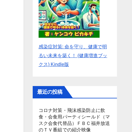
感染症対策: 命を守り、健康で明
るい未来を築く！ (健康増進ブッ
クス) Kindle版
最近の投稿
コロナ対策・飛沫感染防止に飲
食・会食用パーティシールド（マ
スク会食代替品）ＦＢＣ福井放送
のＴＶ番組での紹介映像