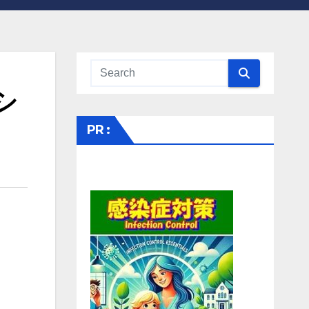
シ
PR :