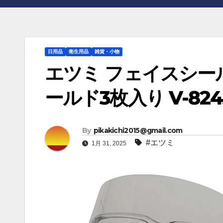
日用品
衛生用品
雑貨・小物
エツミ フェイスシール
ールド3枚入り V-824
By
pikakichi2015@gmail.com
#エツミ
1月 31, 2025