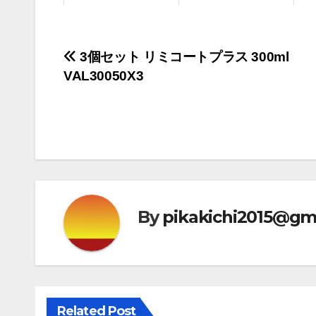
投
3個セット リミコートプラス 300ml
VAL30050X3
稿
ナ
ビ
ゲ
ー
By
pikakichi2015@gm
シ
ョ
ン
Related Post