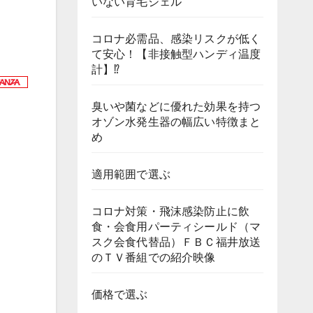
いない育毛ジェル
コロナ必需品、感染リスクが低く
て安心！【非接触型ハンディ温度
計】⁉
臭いや菌などに優れた効果を持つ
オゾン水発生器の幅広い特徴まと
め
適用範囲で選ぶ
コロナ対策・飛沫感染防止に飲
食・会食用パーティシールド（マ
スク会食代替品）ＦＢＣ福井放送
のＴＶ番組での紹介映像
価格で選ぶ