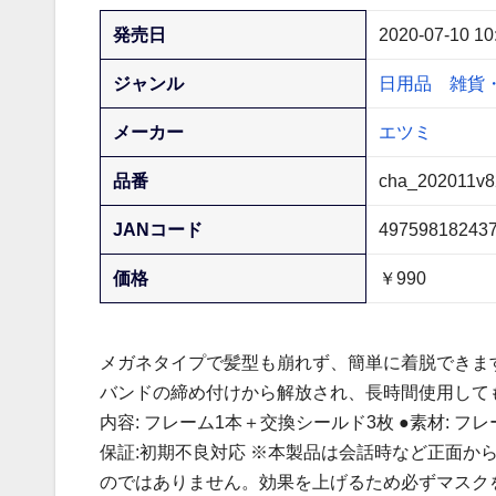
発売日
2020-07-10 10
ジャンル
日用品
雑貨
メーカー
エツミ
品番
cha_202011v8
JANコード
49759818243
価格
￥990
メガネタイプで髪型も崩れず、簡単に着脱できます
バンドの締め付けから解放され、長時間使用しても疲れ
内容: フレーム1本＋交換シールド3枚 ●素材: フレーム:
保証:初期不良対応 ※本製品は会話時など正面か
のではありません。効果を上げるため必ずマスク