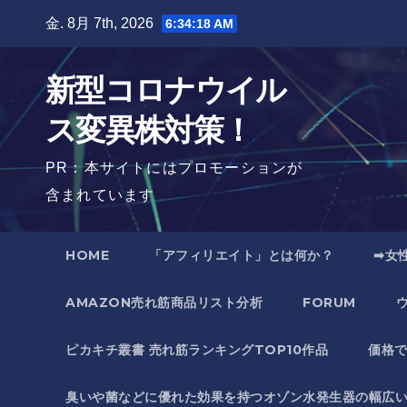
Skip
金. 8月 7th, 2026
6:34:19 AM
to
content
新型コロナウイル
ス変異株対策！
PR：本サイトにはプロモーションが
含まれています
HOME
「アフィリエイト」とは何か？
➡女
AMAZON売れ筋商品リスト分析
FORUM
ピカキチ叢書 売れ筋ランキングTOP10作品
価格
臭いや菌などに優れた効果を持つオゾン水発生器の幅広