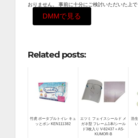
おりません。 事前に十分にご検討いただいた上
DMMで見る
Related posts:
竹虎 ポータブルトイレ キュ
エツミ フェイスシールド メ
浩生
ッとポン KEN111382
ガネ型 フレーム1本/シール
ド3枚入り V-82437＋AS-
KUMOR-B