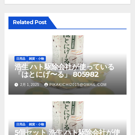
ン
Related Post
日用品
雑貨・小物
浩生 ハト駆除会社が使っている
「はとにげ〜る」 805982
2月 1, 2025
PIKAKICHI2015@GMAIL.COM
日用品
雑貨・小物
5個セット 浩生 ハト駆除会社が使