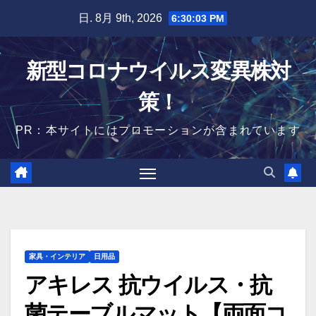
Skip
日. 8月 9th, 2026
6:30:04 PM
to
content
新型コロナウイルス変異株対
策！
PR：本サイトにはプロモーションが含まれています
家具・インテリア
日用品
アキレス 抗ウイルス・抗
菌テーブルマット【両面コ