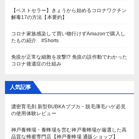
【ベストセラー】きょうから始めるコロナワクチン
解毒17の方法【本要約】
コロナ家族感染して買い物行けずAmazonで購入し
たもの紹介 #Shorts
免疫が正常な細胞を攻撃!? 免疫の誤作動でわかった
コロナ後遺症の仕組み
人気記事
濃密育毛剤 新型BUBKAブブカ・脱毛薄毛ハゲ必見
の使用体験レビュー
神戸養蜂場・養蜂場を営む神戸養蜂場が厳選した高
品質な蜂蜜専門店【神戸養蜂場 通販ショップ】