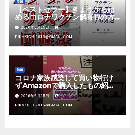
除菌
【ベストセラー】きょうから始
めるコロナワクチン解毒17の方
法【本要約】
2026年6月15日
PIKAKICHI2015@GMAIL.COM
除菌
コロナ家族感染して買い物行け
ずAmazonで購入したもの紹
介 #Shorts
2026年6月15日
PIKAKICHI2015@GMAIL.COM