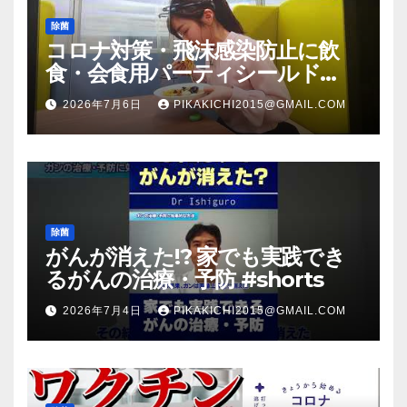
除菌
コロナ対策・飛沫感染防止に飲
食・会食用パーティシールド
（マスク会食代替品）ＦＢＣ福井
2026年7月6日
PIKAKICHI2015@GMAIL.COM
放送のＴＶ番組での紹介映像
除菌
がんが消えた!? 家でも実践でき
るがんの治療・予防 #shorts
2026年7月4日
PIKAKICHI2015@GMAIL.COM