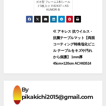
ガネ型 フレーム1本/シール
ド3枚入り V-82437＋AS-
KUMOR-B
投
アキレス 抗ウイルス・
抗菌テーブルマット【両面
稿
コーティング特殊塩化ビニ
ナ
ル テーブルをキズや汚れ
から保護】 1mm厚
ビ
45cm×120cm ACH63514
ゲ
ー
By
シ
pikakichi2015@gmail.com
ョ