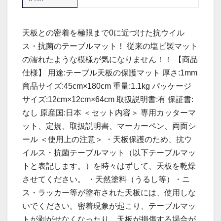
天板との密着を極限まで0に近づけた抗ウイル
ス・抗菌のテーブルマット！ 従来の塩ビ製マット
の濡れたような模様が気になりません！！ 【商品
仕様】 用途:テーブル天板の保護マット 厚さ:1mm
商品サイズ:45cm×180cm 重量:1.1kg パッケージ
サイズ:12cm×12cm×64cm 取扱説明書:有 保証書:
なし 原産国:日本 ＜セット内容＞ 専用カッターマ
ット、定規、取扱説明書、マーカーペン、両面シ
ール ＜使用上の注意＞ ・天板保護のため、抗ウ
イルス・抗菌テーブルマット（以下テーブルマッ
トと表記します。）を時々はずして、天板を乾燥
させてください。 ・天然塗料（うるし等）・ニ
ス・ラッカー等が塗布された天板には、使用しな
いでください。密着現象が起こり、テーブルマッ
トが剥がせなくなったり、天板が損傷する場合が