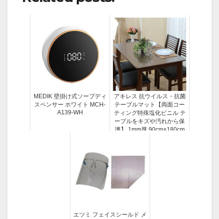
MEDIK 壁掛け式ソープディ
アキレス 抗ウイルス・抗菌
スペンサー ホワイト MCH-
テーブルマット【両面コー
A139-WH
ティング特殊塩化ビニル テ
ーブルをキズや汚れから保
護】 1mm厚 90cm×180cm
ACH63590
エツミ フェイスシールド メ