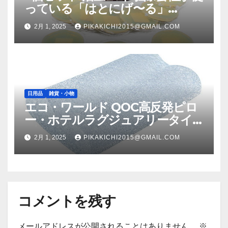
っている「はとにげ〜る」
805982X5
2月 1, 2025
PIKAKICHI2015@GMAIL.COM
日用品
雑貨・小物
エコ・ワールド QOC高反発ピロ
ー・ホテルラグジュアリータイ
プ カバー付き QOC0002
2月 1, 2025
PIKAKICHI2015@GMAIL.COM
コメントを残す
メールアドレスが公開されることはありません。
※