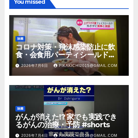
You missed
除菌
コロナ対策・飛沫感染防止に飲
食・会食用パーティシールド
（マスク会食代替品）ＦＢＣ福井
2026年7月6日
PIKAKICHI2015@GMAIL.COM
放送のＴＶ番組での紹介映像
除菌
がんが消えた!? 家でも実践でき
るがんの治療・予防 #shorts
2026年7月4日
PIKAKICHI2015@GMAIL.COM