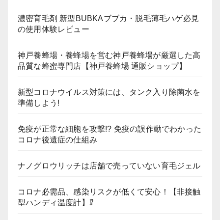
濃密育毛剤 新型BUBKAブブカ・脱毛薄毛ハゲ必見
の使用体験レビュー
神戸養蜂場・養蜂場を営む神戸養蜂場が厳選した高
品質な蜂蜜専門店【神戸養蜂場 通販ショップ】
新型コロナウイルス対策には、タンク入り除菌水を
準備しよう!
免疫が正常な細胞を攻撃!? 免疫の誤作動でわかった
コロナ後遺症の仕組み
ナノグロウリッチは店舗で売っていない育毛ジェル
コロナ必需品、感染リスクが低くて安心！【非接触
型ハンディ温度計】⁉