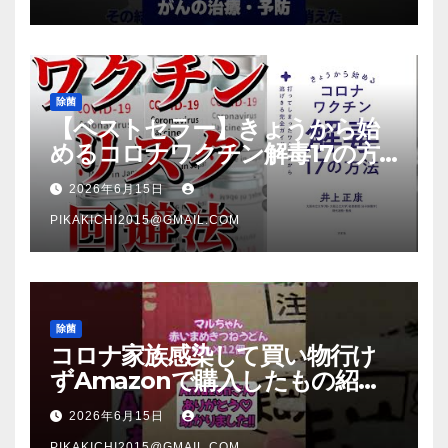
除菌
【ベストセラー】きょうから始
めるコロナワクチン解毒17の方
法【本要約】
2026年6月15日
PIKAKICHI2015@GMAIL.COM
除菌
コロナ家族感染して買い物行け
ずAmazonで購入したもの紹
介 #Shorts
2026年6月15日
PIKAKICHI2015@GMAIL.COM