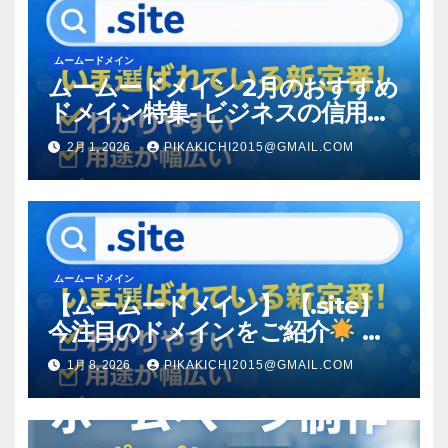
ムームードメイン
ムームードメイン 2月のおすすめ
ドメイン特集- ビジネスの信用を
築く――そのすべての起点となる
2月 1, 2026
PIKAKICHI2015@GMAIL.COM
のが独自ドメイン
ムームードメイン
【ムームードメイン】 【.site】
今注目のドメインをご紹介
何
をするサイトか”が一目で伝わ
1月 8, 2026
PIKAKICHI2015@GMAIL.COM
る。いま選ばれている新定番ドメ
イン