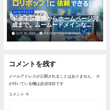
ムームードメイン
ドメイン取得からホームページ完
成まで。ムームードメインな
ら“全部まとめて”安心スタート
12月 30, 2025
PIKAKICHI2015@GMAIL.COM
コメントを残す
メールアドレスが公開されることはありません。
※
が付いている欄は必須項目です
コメント
※