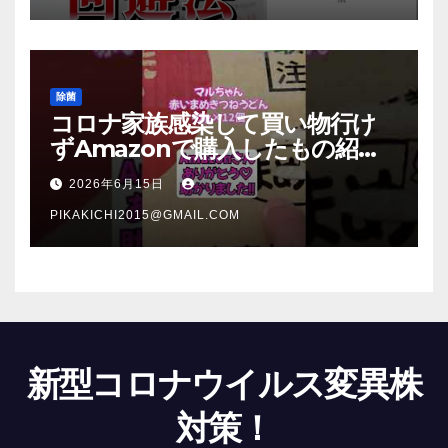
除菌
コロナ家族感染して買い物行け
ずAmazonで購入したもの紹
介 #Shorts
2026年6月15日
PIKAKICHI2015@GMAIL.COM
新型コロナウイルス変異株
対策！