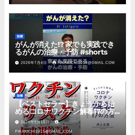
除菌
がんが消えた!? 家でも実践でき
るがんの治療・予防 #shorts
2026年7月4日
PIKAKICHI2015@GMAIL.COM
除菌
【ベストセラー】きょうから始
めるコロナワクチン解毒17の方
法【本要約】
2026年6月15日
PIKAKICHI2015@GMAIL.COM