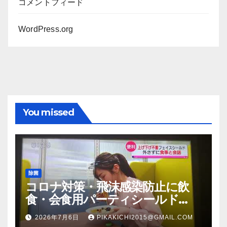
コメントフィード
WordPress.org
You missed
除菌
コロナ対策・飛沫感染防止に飲
食・会食用パーティシールド
（マスク会食代替品）ＦＢＣ福井
2026年7月6日
PIKAKICHI2015@GMAIL.COM
放送のＴＶ番組での紹介映像