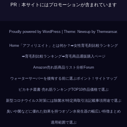
PR：本サイトにはプロモーションが含まれています
Proudly powered by WordPress
|
Theme: Newsup by
Themeansar
.
Home
「アフィリエイト」とは何か？
➡女性育毛剤比較ランキング
➡育毛剤比較ランキング
➡育毛商品通販購入ページ
Amazon売れ筋商品リスト分析
Forum
ウォーターサーバーを後悔する前に選ぶポイント！
サイトマップ
ピカキチ叢書 売れ筋ランキングTOP10作品
価格で選ぶ
新型コロナウイルス対策には除菌水!
特定商取引法記載事項
用途で選ぶ
臭いや菌などに優れた効果を持つオゾン水発生器の幅広い特徴まとめ
適用範囲で選ぶ