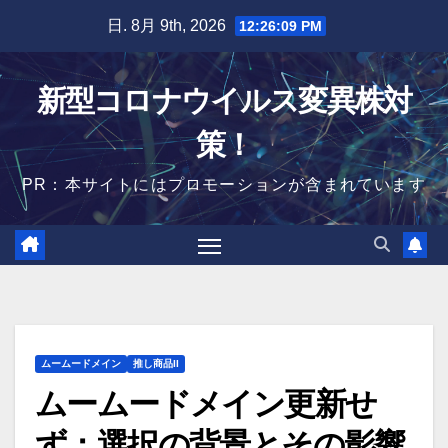
Skip
日. 8月 9th, 2026
12:26:10 PM
to
content
新型コロナウイルス変異株対
策！
PR：本サイトにはプロモーションが含まれています
ムームードメイン
推し商品II
ムームードメイン更新せ
ず：選択の背景とその影響