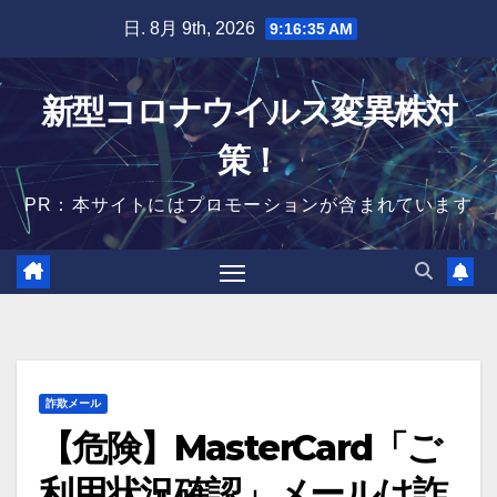
Skip
日. 8月 9th, 2026
9:16:36 AM
to
content
新型コロナウイルス変異株対
策！
PR：本サイトにはプロモーションが含まれています
詐欺メール
【危険】MasterCard「ご
利用状況確認」メールは詐