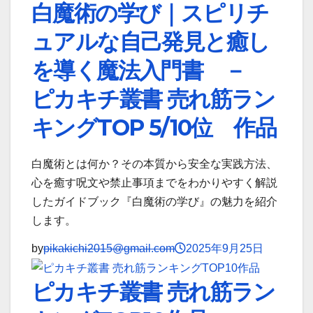
白魔術の学び｜スピリチ
ュアルな自己発見と癒し
を導く魔法入門書 －
ピカキチ叢書 売れ筋ラン
キングTOP 5/10位 作品
白魔術とは何か？その本質から安全な実践方法、
心を癒す呪文や禁止事項までをわかりやすく解説
したガイドブック『白魔術の学び』の魅力を紹介
します。
by
pikakichi2015@gmail.com
2025年9月25日
ピカキチ叢書 売れ筋ラン