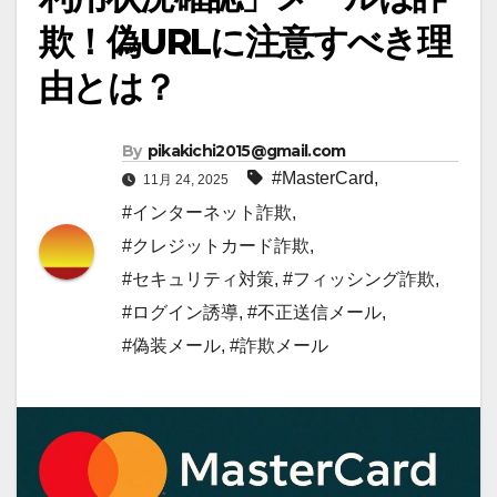
欺！偽URLに注意すべき理
由とは？
By
pikakichi2015@gmail.com
#MasterCard
,
11月 24, 2025
#インターネット詐欺
,
#クレジットカード詐欺
,
#セキュリティ対策
,
#フィッシング詐欺
,
#ログイン誘導
,
#不正送信メール
,
#偽装メール
,
#詐欺メール