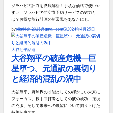
ソラハピの評判を徹底解析！手頃な価格で使いや
すい、ソラハピの航空券予約サービスの魅力と
は？お得な旅行計画の新常識をあなたにも。
by
pikakichi2015@gmail.com
2024年4月25日
大谷翔平
話題
大谷翔平の破産危機―巨
星堕つ、元通訳の裏切り
と経済的混乱の渦中
大谷翔平、野球界の才能としての輝かしい未来に
フォーカス。投手兼打者としての彼の成功、逆境
の克服、そして未来への展望について掘り下げた
特集記事です。