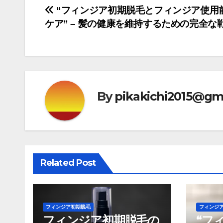
投
“フィンジア初期脱毛とフィンジア使用
ケア” – 髪の健康を維持するための完全な
稿
ナ
ビ
ゲ
By
pikakichi2015@gm
ー
シ
ョ
Related Post
ン
フィンジア初期脱毛
フィンジ
フィンジア初期脱毛の
“フ