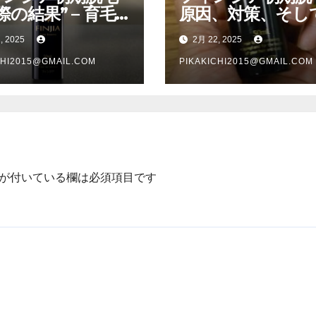
際の結果” – 育毛
原因、対策、そし
の進化を体験
果確認までの完全
, 2025
2月 22, 2025
ド
CHI2015@GMAIL.COM
PIKAKICHI2015@GMAIL.COM
が付いている欄は必須項目です