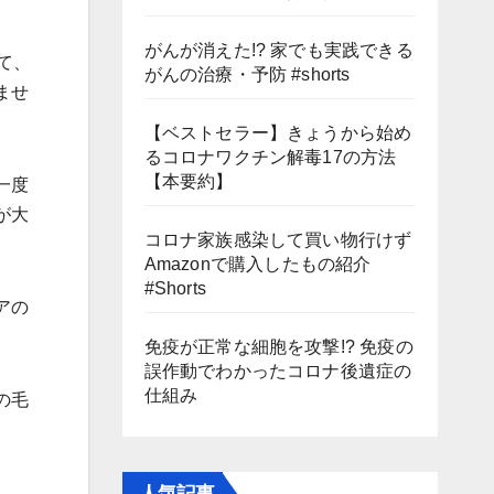
がんが消えた!? 家でも実践できる
て、
がんの治療・予防 #shorts
ませ
【ベストセラー】きょうから始め
るコロナワクチン解毒17の方法
【本要約】
一度
が大
コロナ家族感染して買い物行けず
Amazonで購入したもの紹介
#Shorts
アの
免疫が正常な細胞を攻撃!? 免疫の
誤作動でわかったコロナ後遺症の
仕組み
の毛