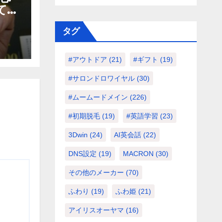
て効
ガイ
タグ
#アウトドア
(21)
#ギフト
(19)
#サロンドロワイヤル
(30)
#ムームードメイン
(226)
#初期脱毛
(19)
#英語学習
(23)
3Dwin
(24)
AI英会話
(22)
DNS設定
(19)
MACRON
(30)
その他のメーカー
(70)
ふわり
(19)
ふわ姫
(21)
アイリスオーヤマ
(16)