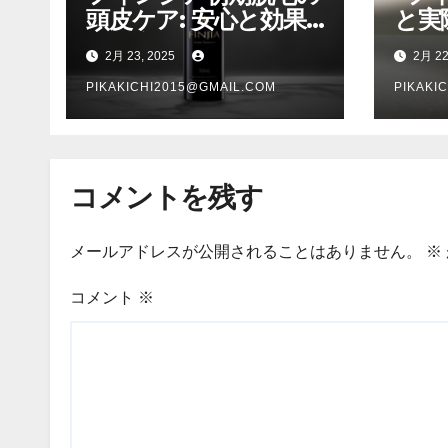
頭皮ケア: 安心と効果
と実
を両立する新時代のケ
ケア
2月 23, 2025
2月 22
ア方法
PIKAKICHI2015@GMAIL.COM
PIKAKI
コメントを残す
メールアドレスが公開されることはありません。
※
コメント
※