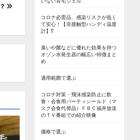
いない育毛ジェル
か？
コロナ必需品、感染リスクが低く
て安心！【非接触型ハンディ温度
計】⁉
臭いや菌などに優れた効果を持つ
オゾン水発生器の幅広い特徴まと
め
適用範囲で選ぶ
コロナ対策・飛沫感染防止に飲
食・会食用パーティシールド（マ
スク会食代替品）ＦＢＣ福井放送
のＴＶ番組での紹介映像
価格で選ぶ
毛: