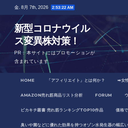
Skip
金. 8月 7th, 2026
2:53:23 AM
to
content
新型コロナウイル
ス変異株対策！
PR：本サイトにはプロモーションが
含まれています
HOME
「アフィリエイト」とは何か？
➡女
AMAZON売れ筋商品リスト分析
FORUM
ピカキチ叢書 売れ筋ランキングTOP10作品
価格
臭いや菌などに優れた効果を持つオゾン水発生器の幅広