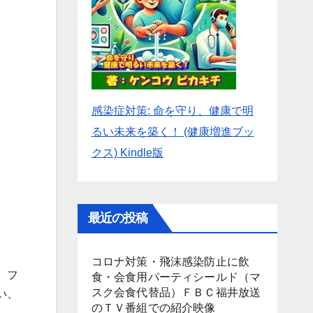
感染症対策: 命を守り、健康で明
るい未来を築く！ (健康増進ブッ
クス) Kindle版
最近の投稿
コロナ対策・飛沫感染防止に飲
。フ
食・会食用パーティシールド（マ
スク会食代替品）ＦＢＣ福井放送
い、
のＴＶ番組での紹介映像