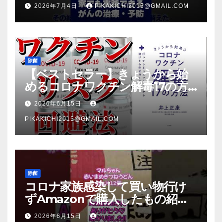
2026年7月4日
PIKAKICHI2015@GMAIL.COM
除菌
【ベストセラー】きょうから始
めるコロナワクチン解毒17の方
法【本要約】
2026年6月15日
PIKAKICHI2015@GMAIL.COM
除菌
コロナ家族感染して買い物行け
ずAmazonで購入したもの紹
介 #Shorts
2026年6月15日