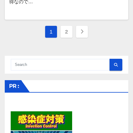
得なので…
投
1
2
稿
の
ペ
ー
PR :
ジ
送
り