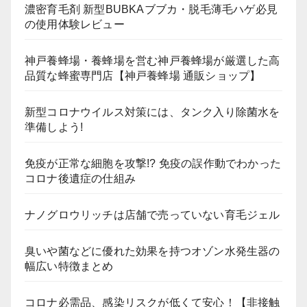
濃密育毛剤 新型BUBKAブブカ・脱毛薄毛ハゲ必見
の使用体験レビュー
神戸養蜂場・養蜂場を営む神戸養蜂場が厳選した高
品質な蜂蜜専門店【神戸養蜂場 通販ショップ】
新型コロナウイルス対策には、タンク入り除菌水を
準備しよう!
免疫が正常な細胞を攻撃!? 免疫の誤作動でわかった
コロナ後遺症の仕組み
ナノグロウリッチは店舗で売っていない育毛ジェル
臭いや菌などに優れた効果を持つオゾン水発生器の
幅広い特徴まとめ
コロナ必需品、感染リスクが低くて安心！【非接触