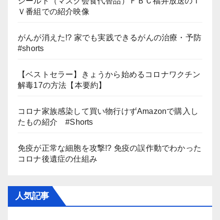
シールド（マスク会食代替品）ＦＢＣ福井放送のＴ
Ｖ番組での紹介映像
がんが消えた!? 家でも実践できるがんの治療・予防
#shorts
【ベストセラー】きょうから始めるコロナワクチン
解毒17の方法【本要約】
コロナ家族感染して買い物行けずAmazonで購入し
たもの紹介 #Shorts
免疫が正常な細胞を攻撃!? 免疫の誤作動でわかった
コロナ後遺症の仕組み
人気記事