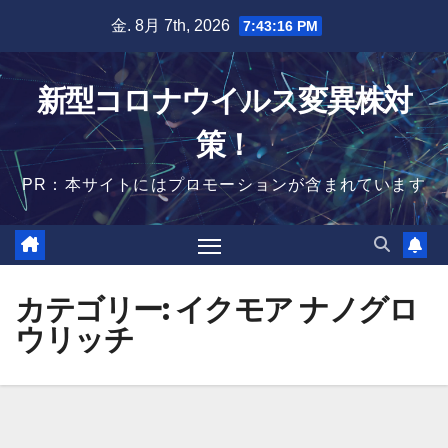
Skip
金. 8月 7th, 2026
7:43:17 PM
to
content
新型コロナウイルス変異株対
策！
PR：本サイトにはプロモーションが含まれています
カテゴリー:
イクモア ナノグロ
ウリッチ