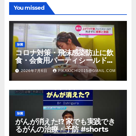
You missed
除菌
コロナ対策・飛沫感染防止に飲
食・会食用パーティシールド
（マスク会食代替品）ＦＢＣ福井
2026年7月6日
PIKAKICHI2015@GMAIL.COM
放送のＴＶ番組での紹介映像
除菌
がんが消えた!? 家でも実践でき
るがんの治療・予防 #shorts