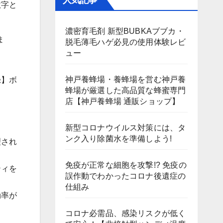
人気記事
数字と
濃密育毛剤 新型BUBKAブブカ・
ま
脱毛薄毛ハゲ必見の使用体験レビ
ュー
神戸養蜂場・養蜂場を営む神戸養
録】ボ
蜂場が厳選した高品質な蜂蜜専門
店【神戸養蜂場 通販ショップ】
新型コロナウイルス対策には、タ
ンク入り除菌水を準備しよう!
理され
免疫が正常な細胞を攻撃!? 免疫の
ティを
誤作動でわかったコロナ後遺症の
仕組み
効率が
コロナ必需品、感染リスクが低く