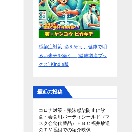
感染症対策: 命を守り、健康で明
るい未来を築く！ (健康増進ブッ
クス) Kindle版
最近の投稿
コロナ対策・飛沫感染防止に飲
食・会食用パーティシールド（マ
スク会食代替品）ＦＢＣ福井放送
のＴＶ番組での紹介映像