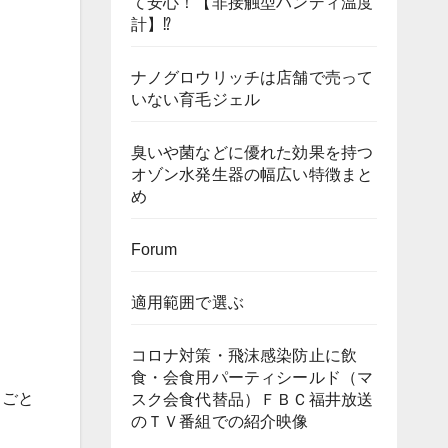
て安心！【非接触型ハンディ温度
計】⁉
ナノグロウリッチは店舗で売って
いない育毛ジェル
臭いや菌などに優れた効果を持つ
オゾン水発生器の幅広い特徴まと
め
Forum
適用範囲で選ぶ
コロナ対策・飛沫感染防止に飲
食・会食用パーティシールド（マ
トごと
スク会食代替品）ＦＢＣ福井放送
のＴＶ番組での紹介映像