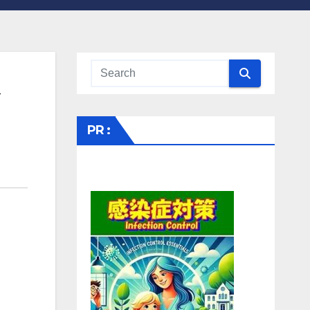
ド
PR :