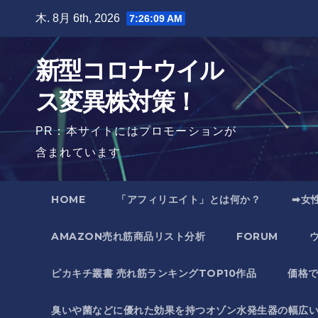
Skip
木. 8月 6th, 2026
7:26:11 AM
to
content
新型コロナウイル
ス変異株対策！
PR：本サイトにはプロモーションが
含まれています
HOME
「アフィリエイト」とは何か？
➡女
AMAZON売れ筋商品リスト分析
FORUM
ピカキチ叢書 売れ筋ランキングTOP10作品
価格
臭いや菌などに優れた効果を持つオゾン水発生器の幅広