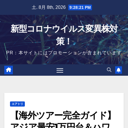
Skip
土. 8月 8th, 2026
9:28:22 PM
to
content
新型コロナウイルス変異株対
策！
PR：本サイトにはプロモーションが含まれています
エアトリ
【海外ツアー完全ガイド】
アジア最安1万円台＆ハワ