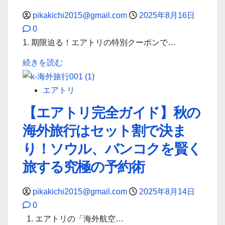
す
旅
つ
テ
pikakichi2015@gmail.com
2025年8月16日
る
プ
い
ル
0
お
ラ
て
セ
1. 期限迫る！エアトリの特別クーポンで…
す
ン
詳
ー
す
に
し
【8/17
ル
続きを読む
め
つ
く
ま
ま
プ
い
読
で】
も
エアトリ
ラ
て
む
エ
な
【エアトリ完全ガイド】秋の
ン
詳
ア
く
＆
し
海外旅行はセット割で決ま
ト
終
活
く
リ
了！
り！ソウル、バンコクを賢く
用
読
ク
エ
旅する究極の予約術
ガ
む
ー
ア
イ
ポ
ト
pikakichi2015@gmail.com
2025年8月14日
ド
ン
リ
0
【2025
の
の
1. エアトリの「海外航空…
年
有
限