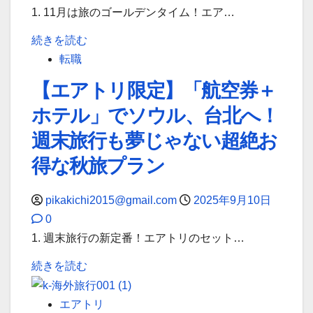
1. 11月は旅のゴールデンタイム！エア…
エ
攻
ア
略
【エ
続きを読む
ト
ガ
ア
転職
リ
イ
ト
【エアトリ限定】「航空券＋
史
ド
リ
ホテル」でソウル、台北へ！
上
｜
国
最
海
内
週末旅行も夢じゃない超絶お
強
外・
航
得な秋旅プラン
の
国
空
ス
内
券・
pikakichi2015@gmail.com
2025年9月10日
カ
旅
11
0
イ
行
月
1. 週末旅行の新定番！エアトリのセット…
マ
を
秋
ー
最
【エ
続きを読む
旅
ク
安
ア
特
BLACK
値
ト
集】
エアトリ