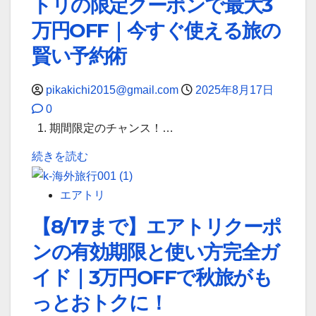
トリの限定クーポンで最大3
む
読
ク
週
温
万円OFF｜今すぐ使える旅の
む
周
末
泉
賢い予約術
辺
旅
を
ホ
行
楽
pikakichi2015@gmail.com
2025年8月17日
テ
も
し
0
ル
夢
む
1. 期間限定のチャンス！…
特
じ
た
集
ゃ
め
続きを読む
｜
な
の
【8/18
エ
い
最
ま
エアトリ
ア
超
安
で】
【8/17まで】エアトリクーポ
ト
絶
値
人
リ
お
ガ
ンの有効期限と使い方完全ガ
気
で
得
イ
海
イド｜3万円OFFで秋旅がも
予
な
ド
外
っとおトクに！
約
秋
に
ホ