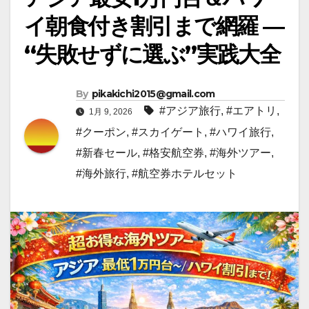
イ朝食付き割引まで網羅 ―
“失敗せずに選ぶ”実践大全
By
pikakichi2015@gmail.com
#アジア旅行
,
#エアトリ
,
1月 9, 2026
#クーポン
,
#スカイゲート
,
#ハワイ旅行
,
#新春セール
,
#格安航空券
,
#海外ツアー
,
#海外旅行
,
#航空券ホテルセット