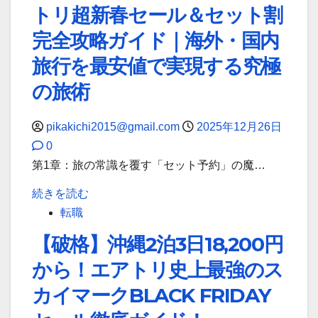
トリ超新春セール＆セット割
完全攻略ガイド｜海外・国内
旅行を最安値で実現する究極
の旅術
pikakichi2015@gmail.com
2025年12月26日
0
第1章：旅の常識を覆す「セット予約」の魔…
【2026
続きを読む
年
転職
最
【破格】沖縄2泊3日18,200円
新
から！エアトリ史上最強のス
保
存
カイマークBLACK FRIDAY
版】