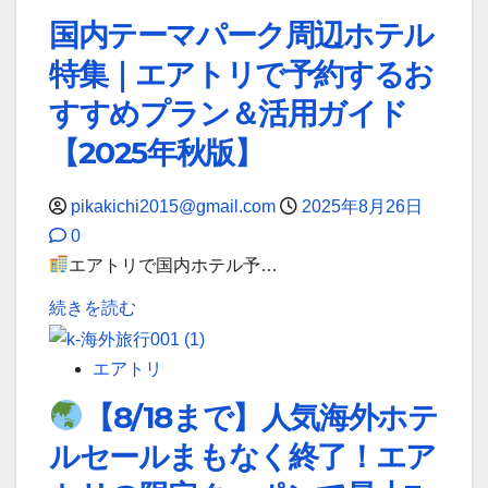
FRIDAY
で
リ
東
国内テーマパーク周辺ホテル
セ
実
限
京-
特集｜エアトリで予約するお
ー
現
定】
新
ル
す
「航
千
すすめプラン＆活用ガイド
徹
る
空
歳
【2025年秋版】
底
究
券
線
ガ
極
＋
が
pikakichi2015@gmail.com
2025年8月26日
イ
の
ホ
驚
0
ド！
旅
テ
愕
エアトリで国内ホテル予…
に
術
ル」
の
つ
に
国
で
続きを読む
4,520
い
つ
内
ソ
円
て
い
テ
ウ
か
エアトリ
詳
て
ー
ル、
ら！
【8/18まで】人気海外ホテ
し
詳
マ
台
紅
ルセールまもなく終了！エア
く
し
パ
北
葉、
読
く
ー
へ！
食、