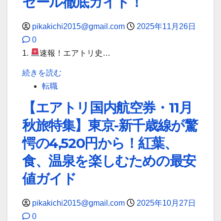
セール徹底ガイド！
エ
ア
pikakichi2015@gmail.com
2025年11月26日
ト
0
リ
1.
速報！エアトリ史…
超
【破
続きを読む
新
格】
転職
春
沖
セ
【エアトリ国内航空券・11月
縄
ー
秋旅特集】東京-新千歳線が驚
2
ル
泊
愕の4,520円から！紅葉、
＆
3
セ
食、温泉を楽しむための最安
日
ッ
値ガイド
18,200
ト
円
割
pikakichi2015@gmail.com
2025年10月27日
か
完
0
ら！
全