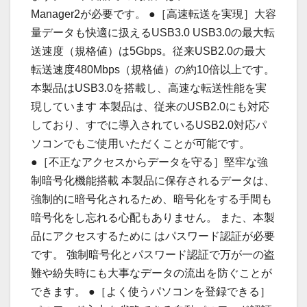
Manager2が必要です。 ●［高速転送を実現］大容
量データも快適に扱えるUSB3.0 USB3.0の最大転
送速度（規格値）は5Gbps。従来USB2.0の最大
転送速度480Mbps（規格値）の約10倍以上です。
本製品はUSB3.0を搭載し、高速な転送性能を実
現しています 本製品は、従来のUSB2.0にも対応
しており、すでに導入されているUSB2.0対応パ
ソコンでもご使用いただくことが可能です。
●［不正なアクセスからデータを守る］堅牢な強
制暗号化機能搭載 本製品に保存されるデータは、
強制的に暗号化されるため、暗号化をする手間も
暗号化をし忘れる心配もありません。 また、本製
品にアクセスするために はパスワード認証が必要
です。 強制暗号化とパスワード認証で万が一の盗
難や紛失時にも大事なデータの流出を防ぐことが
できます。 ●［よく使うパソコンを登録できる］