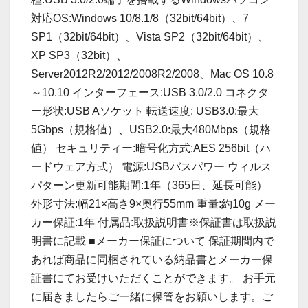
対応OS:Windows 10/8.1/8（32bit/64bit）、7
SP1（32bit/64bit）、Vista SP2（32bit/64bit）、
XP SP3（32bit）、
Server2012R2/2012/2008R2/2008、Mac OS 10.8
～10.10 インターフェース:USB 3.0/2.0 コネクタ
ー形状:USB Aソケット 転送速度: USB3.0:最大
5Gbps（規格値）、USB2.0:最大480Mbps（規格
値） セキュリティー:暗号化方式:AES 256bit（ハ
ードウェア方式） 電源:USBバスパワー ウィルス
パターン更新可能期間:1年（365日、延長可能）
外形寸法:幅21×高さ9×奥行55mm 重量:約10g メー
カー保証:1年 付属品:取扱説明書※保証書は取扱説
明書に記載 ■メーカー保証について 保証期間内で
あれば商品に同梱されている納品書とメーカー保
証書にてお受けいただくことができます。 お手元
に届きましたらご一緒に保管をお願いします。ご