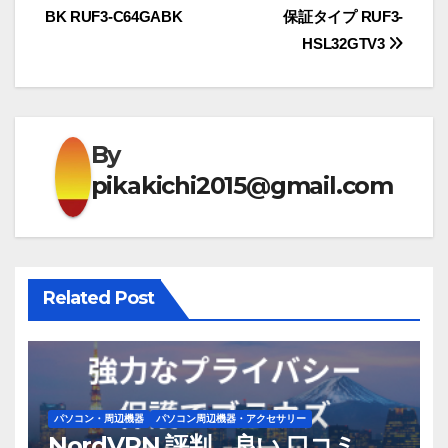
BK RUF3-C64GABK
保証タイプ RUF3-
ビ
HSL32GTV3
ゲ
ー
By
シ
pikakichi2015@gmail.com
ョ
ン
Related Post
パソコン・周辺機器
パソコン周辺機器・アクセサリー
NordVPN 評判、良い 口コミ、