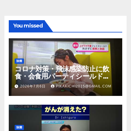
You missed
除菌
コロナ対策・飛沫感染防止に飲
食・会食用パーティシールド
（マスク会食代替品）ＦＢＣ福井
2026年7月6日
PIKAKICHI2015@GMAIL.COM
放送のＴＶ番組での紹介映像
除菌