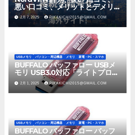
悪い口コミ、メリットとデメリ
ット!! 【徹底解説】
2月 7, 2025
PIKAKICHI2015@GMAIL.COM
USBメモリ
パソコン・周辺機器
メモリ
家電・PC・スマホ
BUFFALO バッファロー USBメ
モリ USB3.0対応「ライトプロテ
クト機能」搭載モデル RUF3-
2月 1, 2025
PIKAKICHI2015@GMAIL.COM
C8GA-PK
USBメモリ
パソコン・周辺機器
メモリ
家電・PC・スマホ
BUFFALO バッファロー バッフ