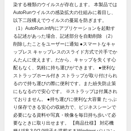
染する種類のウイルスが存在します。 本製品では
AutoRunウイルスの感染拡大の仕組みに着目し、
以下二段構えでウイルスの蔓延を防ぎます。
（1）AutoRun.inf内にアプリケーションを起動す
る記述があった場合、記述部分を自動削除 （2）
削除したことをユーザーに通知 ●スマートなキャ
ップレス キャップレスのスライド方式で片手でか
んたんに使えます。だから、キャップを失くす心
配もなく、気軽に持ち運びができます。 ●便利な
ストラップホール付き ストラップが取り付けられ
るので持ち運びの際に便利です。また紛失防止策
にもなるので安心です。 ※ストラップは付属され
ておりません。 ●持ち運びに便利な大容量 たっぷ
り保存できる安心の収納力で、ビジネスシーンで
必要になる資料や写真・映像を毎日持ち歩いて必
要なときに取り出せます。 【商品仕様】 対応機
種:USB 3.0/2.0端子を搭載するWindowsパソコン