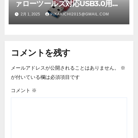
ァローツールズ対応USB3.0用
USBメモリースタンダードモデ
2月 1, 2025
PIKAKICHI2015@GMAIL.COM
ル 64GB ピンクモデル RUF3-
C64GA-PK RUF3C64GAPK
コメントを残す
メールアドレスが公開されることはありません。
※
が付いている欄は必須項目です
コメント
※