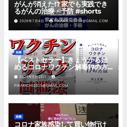
がんが消えた!? 家でも実践でき
るがんの治療・予防 #shorts
2026年7月4日
PIKAKICHI2015@GMAIL.COM
除菌
【ベストセラー】きょうから始
めるコロナワクチン解毒17の方
法【本要約】
2026年6月15日
PIKAKICHI2015@GMAIL.COM
除菌
コロナ家族感染して買い物行け