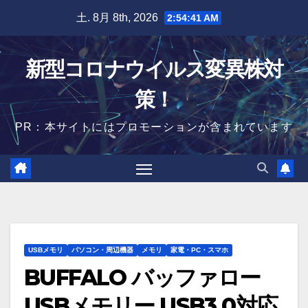
Skip
土. 8月 8th, 2026
2:54:42 AM
to
content
新型コロナウイルス変異株対
策！
PR：本サイトにはプロモーションが含まれています
USBメモリ
パソコン・周辺機器
メモリ
家電・PC・スマホ
BUFFALO バッファロー
USBメモリー USB3.0対応