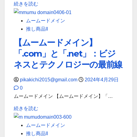
ム
続きを読む
ー
ー
ム
ム
ムームードメイン
ー
ー
推し商品II
ド
ド
メ
【ムームードメイン】
メ
イ
「.com」と「.net」：ビジ
イ
ン
ン
ネスとテクノロジーの最前線
が
「4/30
し
最
pikakichi2015@gmail.com
2024年4月29日
っ
終
0
か
日、
ムームードメイン 【ムームードメイン】「…
り
新
サ
【ム
続きを読む
し
ポ
ー
い
ー
ム
ムームードメイン
始
ト！
ー
推し商品II
ま