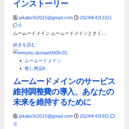
インストーリー
ク
今
つ
レ
す
い
pikakichi2015@gmail.com
2024年4月10日
ジ
ぐ
て
0
ッ
利
詳
ムームードメイン ムームードメインとさく…
ト
用
し
ム
カ
開
く
続きを読む
ー
ー
始
読
ム
ド
—
む
ムームードメイン
ー
決
数
推し商品II
ド
済
ク
ムームードメインのサービス
メ
—-
リ
維持調整費の導入、あなたの
イ
す
ッ
ン
べ
ク
未来を維持するために
と
て
で
さ
の
完
pikakichi2015@gmail.com
2024年4月9日
く
ド
了。
0