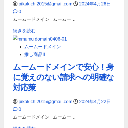
pikakichi2015@gmail.com
2024年4月26日
け
に
0
の
つ
ムームードメイン ムームー…
最
い
ム
適
て
続きを読む
ー
な
詳
ム
選
し
ムームードメイン
ー
択
く
推し商品II
ド
「.inc」：
読
ムームードメインで安心！身
メ
ビ
む
に覚えのない請求への明確な
イ
ジ
ン
ネ
対応策
が
ス
提
オ
pikakichi2015@gmail.com
2024年4月22日
供
リ
0
す
エ
ムームードメイン ムームー…
る
ン