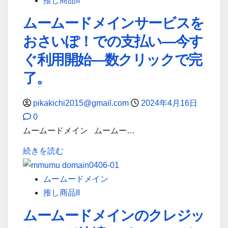
推し商品II
の
ド
支
ムームードメインサービスを
メ
払
おさいぽ！での支払い—今す
イ
い
ン
ぐ利用開始—数クリックで完
を
銀
完
了。
行
了
振
さ
pikakichi2015@gmail.com
2024年4月16日
込
せ
0
で
よ
ムームードメイン ムームー…
の
う
ム
お
続きを読む
—–
ー
支
い
ム
払
ムームードメイン
つ
ー
い
推し商品II
で
ド
―
も、
ムームードメインのクレジッ
メ
安
ど