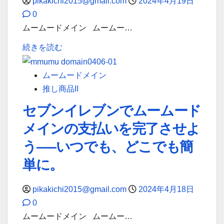
pikakichi2015@gmail.com
2024年4月19日
で
と
く
0
ム
手
読
ムームードメイン ムームー…
ー
軽
む
ム
ム
に、
続きを読む
ー
ー
も
ド
ム
っ
ムームードメイン
メ
ー
と
推し商品II
イ
ド
安
セブンイレブンでムームード
ン
メ
心
の
メインの支払いを完了させよ
イ
し
支
ン
て
う—–いつでも、どこでも簡
払
、
に
単に。
い
ロ
つ
を
ー
い
pikakichi2015@gmail.com
2024年4月18日
ス
ソ
て
0
ム
ン
詳
ムームードメイン ムームー…
ー
で
し