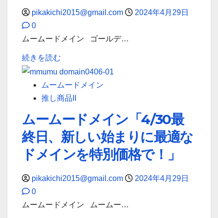
pikakichi2015@gmail.com
2024年4月29日
0
ムームードメイン ゴールデ…
ゴ
続きを読む
ー
ル
ムームードメイン
デ
推し商品II
ン
ムームードメイン「4/30最
ウ
終日、新しい始まりに最適な
ィ
ー
ドメインを特別価格で！」
ク
も
pikakichi2015@gmail.com
2024年4月29日
安
0
心、
ムームードメイン ムームー…
ム