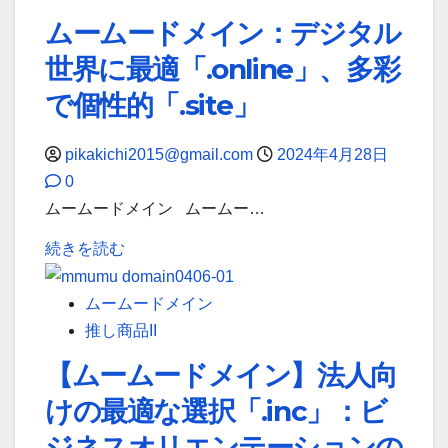
に
ド
り
ムームードメイン：デジタル
つ
メ
に
い
世界に最適「.online」、多彩
イ
最
て
ン】
で個性的「.site」
適
詳
「.com」
な
し
と
pikakichi2015@gmail.com
2024年4月28日
ド
く
「.net」：
0
メ
読
ビ
ムームードメイン ムームー…
イ
む
ジ
ン
ム
続きを読む
ネ
を
ー
ス
特
ム
ムームードメイン
と
別
ー
推し商品II
テ
価
ド
ク
【ムームードメイン】法人向
格
メ
ノ
で！」
けの最適な選択「.inc」：ビ
イ
ロ
に
ン：
ジネスオリエンテーションの
ジ