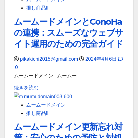
調
へ
い
ー
推し商品II
整
の
て
ド
費
ムームードメインとConoHa
扉
詳
メ
の
―
し
の連携：スムーズなウェブサ
イ
導
あ
く
ン
イト運用のための完全ガイド
入、
な
読
へ
あ
た
む
の
pikakichi2015@gmail.com
2024年4月6日
な
の
ス
0
た
オ
ム
ムームードメイン ムームー…
の
ン
ー
未
ム
ラ
続きを読む
ズ
来
ー
イ
な
を
ム
ン
ムームードメイン
移
維
ー
ス
推し商品II
行：
持
ド
ト
あ
ムームードメイン更新忘れ対
す
メ
ー
な
る
策：安心のための予防と対処
イ
リ