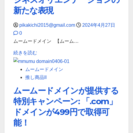
つ
デ
ー
新たな表現
い
ジ
の
て
タ
最
pikakichi2015@gmail.com
2024年4月27日
詳
ル
前
0
し
世
線
ムームードメイン 【ムーム…
く
界
に
読
【ム
に
続きを読む
つ
む
ー
最
い
ム
適
ムームードメイン
て
ー
「.online」、
推し商品II
詳
ド
多
し
ムームードメインが提供する
メ
彩
く
特別キャンペーン: 「.com」
イ
で
読
ン】
個
ドメインが499円で取得可
む
法
性
能！
人
的
向
「.site」