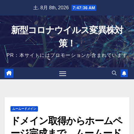
Skip
土. 8月 8th, 2026
7:47:37 AM
to
content
新型コロナウイルス変異株対
策！
PR：本サイトにはプロモーションが含まれています
ムームードメイン
ドメイン取得からホームペ
ージ完成まで。ムームード