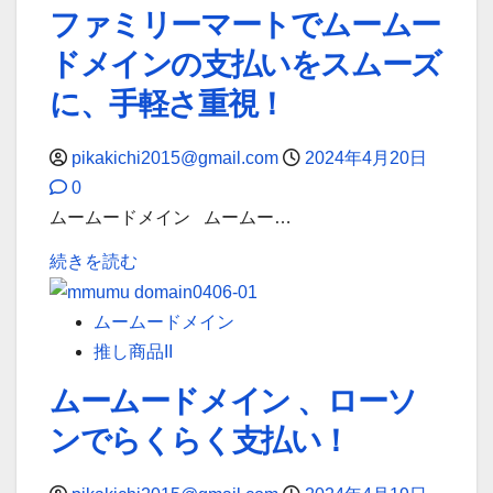
マ
い
ファミリーマートでムームー
取
く
ー
請
得
読
ドメインの支払いをスムーズ
ト
求
可
む
で
に、手軽さ重視！
へ
能！
ム
の
に
ー
pikakichi2015@gmail.com
2024年4月20日
明
つ
ム
0
確
い
ー
ムームードメイン ムームー…
な
て
ド
対
フ
詳
続きを読む
メ
応
ァ
し
イ
策
ミ
く
ムームードメイン
ン
に
リ
読
推し商品II
支
つ
ー
む
払
ムームードメイン 、ローソ
い
マ
い、
て
ンでらくらく支払い！
ー
も
詳
ト
っ
し