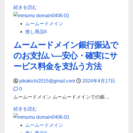
ズ
セ
ら
く
続きを読む
に、
ブ
く
読
手
ン
ら
む
ムームードメイン
軽
イ
く
推し商品II
さ
レ
支
ムームードメイン銀行振込で
重
ブ
払
視！
のお支払い―安心・確実にサ
ン
い！
に
で
に
ービス料金を支払う方法
つ
ム
つ
い
ー
い
pikakichi2015@gmail.com
2024年4月17日
て
ム
て
0
詳
ー
詳
ムームードメイン ムームードメインでの銀…
し
ド
し
ム
く
続きを読む
メ
く
ー
読
イ
読
ム
む
ムームードメイン
ン
む
ー