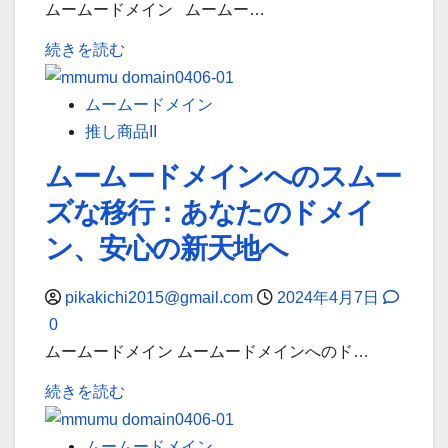
ら
メ
に
ムームードメイン ムームー…
イ
イ
つ
ム
続きを読む
ン
ン
い
ー
タ
サ
て
ム
ムームードメイン
ー
ー
詳
ー
推し商品II
ネ
ビ
し
ド
ッ
ス
く
ムームードメインへのスムー
メ
ト
を、
読
ズな移行：あなたのドメイ
イ
で
一
む
ン
ン、安心の新天地へ
描
枚
の
く
の
サ
pikakichi2015@gmail.com
2024年4月7日
無
カ
ー
0
限
ー
ビ
ムームードメイン ムームードメインへのド…
の
ド
ス
可
で。
ム
続きを読む
維
能
に
ー
持
性
つ
ム
ムームードメイン