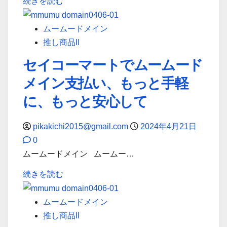
ム
続きを読む
特
テ
ー
別
ー
ム
ムームードメイン
キ
シ
ー
推し商品II
ャ
ョ
ド
ン
ン
セイコーマートでムームード
メ
ペ
の
メイン支払い、もっと手軽
イ
ー
新
ン
に、もっと安心して
ン:
た
で
「.com」
な
安
pikakichi2015@gmail.com
2024年4月21日
ド
表
心！
0
メ
現
身
ムームードメイン ムームー…
イ
に
に
ン
つ
セ
続きを読む
覚
が
い
イ
え
499
て
コ
ムームードメイン
の
円
詳
ー
推し商品II
な
で
し