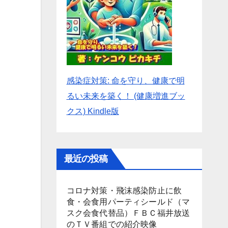
感染症対策: 命を守り、健康で明
るい未来を築く！ (健康増進ブッ
クス) Kindle版
最近の投稿
コロナ対策・飛沫感染防止に飲
食・会食用パーティシールド（マ
スク会食代替品）ＦＢＣ福井放送
のＴＶ番組での紹介映像