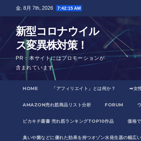
Skip
金. 8月 7th, 2026
7:42:16 AM
to
content
新型コロナウイル
ス変異株対策！
PR：本サイトにはプロモーションが
含まれています
HOME
「アフィリエイト」とは何か？
➡女
AMAZON売れ筋商品リスト分析
FORUM
ピカキチ叢書 売れ筋ランキングTOP10作品
価格
臭いや菌などに優れた効果を持つオゾン水発生器の幅広