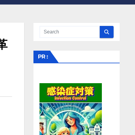
革
、
PR :