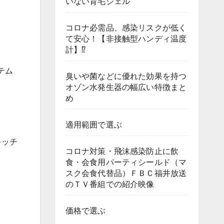
いない育毛ジェル
コロナ必需品、感染リスクが低く
て安心！【非接触型ハンディ温度
計】⁉
テム
臭いや菌などに優れた効果を持つ
オゾン水発生器の幅広い特徴まと
め
適用範囲で選ぶ
キッチ
コロナ対策・飛沫感染防止に飲
食・会食用パーティシールド（マ
スク会食代替品）ＦＢＣ福井放送
のＴＶ番組での紹介映像
価格で選ぶ