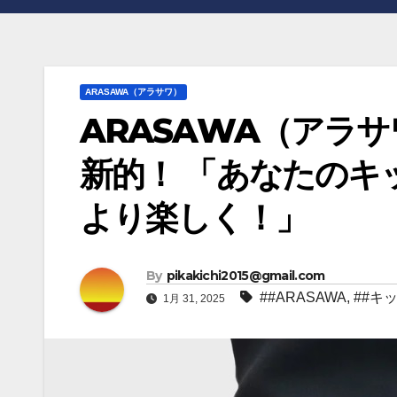
ARASAWA（アラサワ）
ARASAWA（アラ
新的！ 「あなたのキ
より楽しく！」
By
pikakichi2015@gmail.com
##ARASAWA
,
##キ
1月 31, 2025