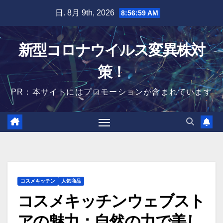
Skip
日. 8月 9th, 2026
8:57:00 AM
to
content
新型コロナウイルス変異株対
策！
PR：本サイトにはプロモーションが含まれています
コスメキッチン
人気商品
コスメキッチンウェブスト
アの魅力：自然の力で美し