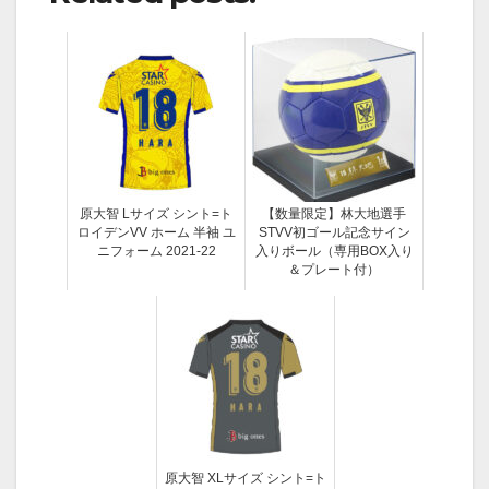
原大智 Lサイズ シント=ト
【数量限定】林大地選手
ロイデンVV ホーム 半袖 ユ
STVV初ゴール記念サイン
ニフォーム 2021-22
入りボール（専用BOX入り
＆プレート付）
原大智 XLサイズ シント=ト