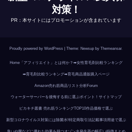
対策！
PR：本サイトにはプロモーションが含まれています
Proudly powered by WordPress
|
Theme: Newsup by
Themeansar
.
Home
「アフィリエイト」とは何か？
➡女性育毛剤比較ランキング
➡育毛剤比較ランキング
➡育毛商品通販購入ページ
Amazon売れ筋商品リスト分析
Forum
ウォーターサーバーを後悔する前に選ぶポイント！
サイトマップ
ピカキチ叢書 売れ筋ランキングTOP10作品
価格で選ぶ
新型コロナウイルス対策には除菌水!
特定商取引法記載事項
用途で選ぶ
臭いや菌などに優れた効果を持つオゾン水発生器の幅広い特徴まとめ