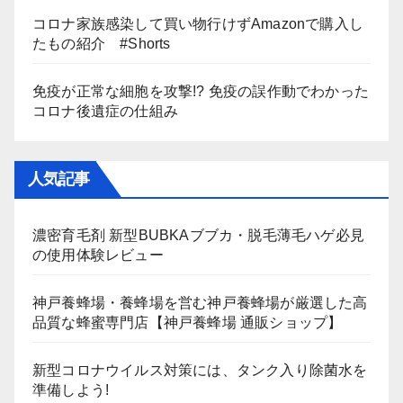
コロナ家族感染して買い物行けずAmazonで購入し
たもの紹介 #Shorts
免疫が正常な細胞を攻撃!? 免疫の誤作動でわかった
コロナ後遺症の仕組み
人気記事
濃密育毛剤 新型BUBKAブブカ・脱毛薄毛ハゲ必見
の使用体験レビュー
神戸養蜂場・養蜂場を営む神戸養蜂場が厳選した高
品質な蜂蜜専門店【神戸養蜂場 通販ショップ】
新型コロナウイルス対策には、タンク入り除菌水を
準備しよう!