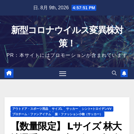
Skip
日. 8月 9th, 2026
4:57:52 PM
to
content
新型コロナウイルス変異株対
策！
PR：本サイトにはプロモーションが含まれています
アウトドア・スポーツ用品
サイズL
サッカー
シント=トロイデンVV
プロチーム・ファンアイテム
服・ファッション小物（サッカー）
【数量限定】 Lサイズ 林大