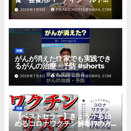
（マスク会食代替品）ＦＢＣ福井
2026年7月6日
PIKAKICHI2015@GMAIL.COM
放送のＴＶ番組での紹介映像
除菌
がんが消えた!? 家でも実践でき
るがんの治療・予防 #shorts
2026年7月4日
PIKAKICHI2015@GMAIL.COM
除菌
【ベストセラー】きょうから始
めるコロナワクチン解毒17の方
法【本要約】