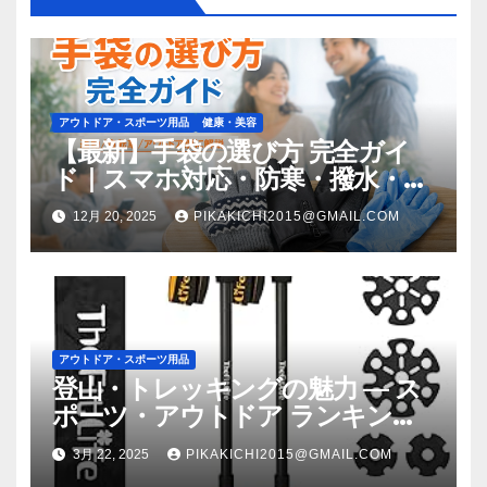
ン
アウトドア・スポーツ用品
健康・美容
【最新】手袋の選び方 完全ガイ
ド｜スマホ対応・防寒・撥水・作
業用（ニトリル/ビニール）まで
12月 20, 2025
PIKAKICHI2015@GMAIL.COM
目的別に失敗しない
アウトドア・スポーツ用品
登山・トレッキングの魅力 — ス
ポーツ・アウトドア ランキング
TOP60
3月 22, 2025
PIKAKICHI2015@GMAIL.COM