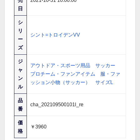
売
2021-10-31 10:00:00
日
シ
リ
シント=トロイデンVV
ー
ズ
ジ
アウトドア・スポーツ用品
サッカー
ャ
プロチーム・ファンアイテム
服・ファ
ン
ッション小物（サッカー）
サイズL
ル
品
cha_202109500101l_re
番
価
￥3960
格