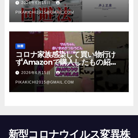
2026年6月15日
PIKAKICHI2015@GMAIL.COM
除菌
コロナ家族感染して買い物行け
ずAmazonで購入したもの紹
介 #Shorts
2026年6月15日
PIKAKICHI2015@GMAIL.COM
新型コロナウイルス変異株