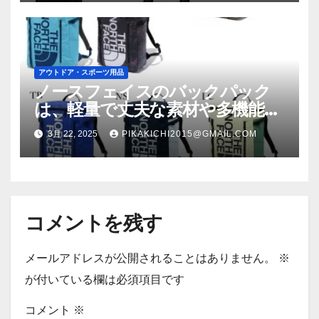
アウトドア・スポーツ用品
ノースフェイスのバックパック
は、軽量で丈夫な素材や多機能な
収納スペース、そして高い防水性
3月 22, 2025
PIKAKICHI2015@GMAIL.COM
能など、さまざまな特徴を持って
います!
コメントを残す
メールアドレスが公開されることはありません。
※
が付いている欄は必須項目です
コメント
※