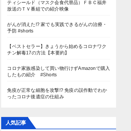
ティシールド（マスク会食代替品）ＦＢＣ福井
放送のＴＶ番組での紹介映像
がんが消えた!? 家でも実践できるがんの治療・
予防 #shorts
【ベストセラー】きょうから始めるコロナワク
チン解毒17の方法【本要約】
コロナ家族感染して買い物行けずAmazonで購入
したもの紹介 #Shorts
免疫が正常な細胞を攻撃!? 免疫の誤作動でわか
ったコロナ後遺症の仕組み
人気記事