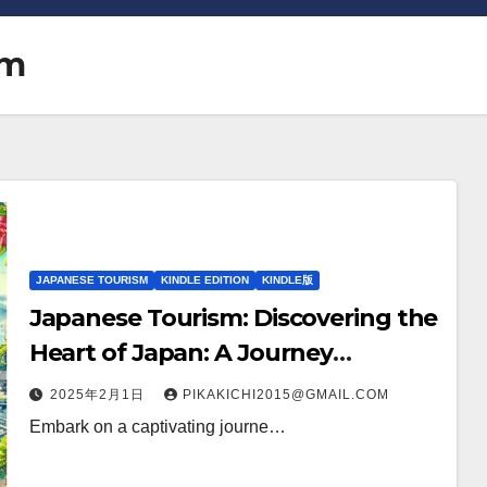
sm
JAPANESE TOURISM
KINDLE EDITION
KINDLE版
Japanese Tourism: Discovering the
Heart of Japan: A Journey
Through Tradition, Innovation,
2025年2月1日
PIKAKICHI2015@GMAIL.COM
and Natural Wonders (Global
Embark on a captivating journe…
Discoveries Book 1) Kindle Edition