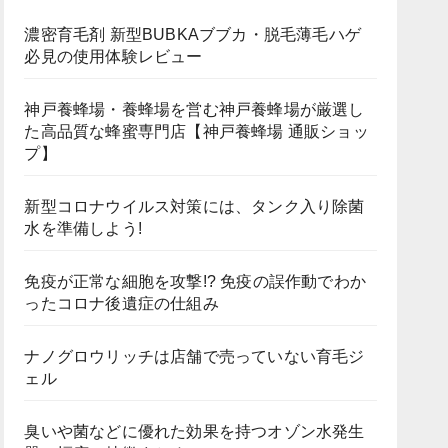
濃密育毛剤 新型BUBKAブブカ・脱毛薄毛ハゲ
必見の使用体験レビュー
神戸養蜂場・養蜂場を営む神戸養蜂場が厳選し
た高品質な蜂蜜専門店【神戸養蜂場 通販ショッ
プ】
新型コロナウイルス対策には、タンク入り除菌
水を準備しよう!
免疫が正常な細胞を攻撃!? 免疫の誤作動でわか
ったコロナ後遺症の仕組み
ナノグロウリッチは店舗で売っていない育毛ジ
ェル
臭いや菌などに優れた効果を持つオゾン水発生