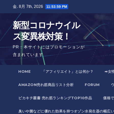
Skip
金. 8月 7th, 2026
11:54:00 PM
to
content
新型コロナウイル
ス変異株対策！
PR：本サイトにはプロモーションが
含まれています
HOME
「アフィリエイト」とは何か？
➡女
AMAZON売れ筋商品リスト分析
FORUM
ピカキチ叢書 売れ筋ランキングTOP10作品
価格
臭いや菌などに優れた効果を持つオゾン水発生器の幅広