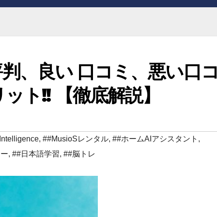
) 評判、良い 口コミ、悪い口
ット!! 【徹底解説】
ntelligence
,
##MusioSレンタル
,
##ホームAIアシスタント
,
ジー
,
##日本語学習
,
##脳トレ