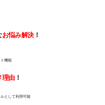
な
お悩み解決
！
ート機能
メ理由
！
ールとして利用可能