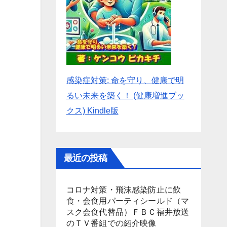
感染症対策: 命を守り、健康で明
るい未来を築く！ (健康増進ブッ
クス) Kindle版
最近の投稿
コロナ対策・飛沫感染防止に飲
食・会食用パーティシールド（マ
スク会食代替品）ＦＢＣ福井放送
のＴＶ番組での紹介映像