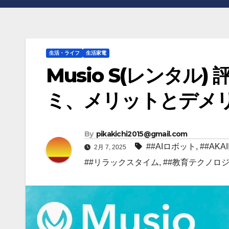
生活・ライフ
生活家電
Musio S(レンタル
ミ、メリットとデメリ
By
pikakichi2015@gmail.com
##AIロボット
,
##AKAII
2月 7, 2025
##リラックスタイム
,
##教育テクノロ