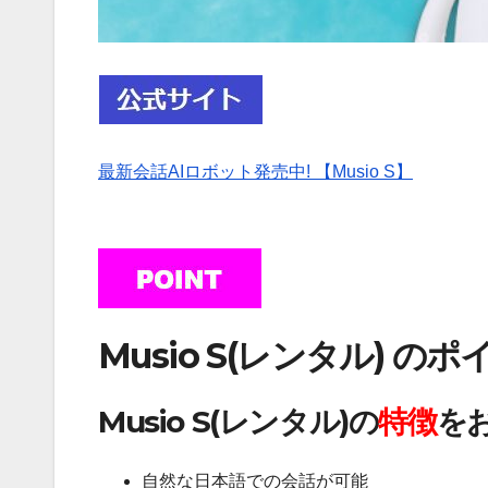
最新会話AIロボット発売中! 【Musio S】
Musio S(レンタル) の
Musio S(レンタル)の
特徴
を
自然な日本語での会話が可能