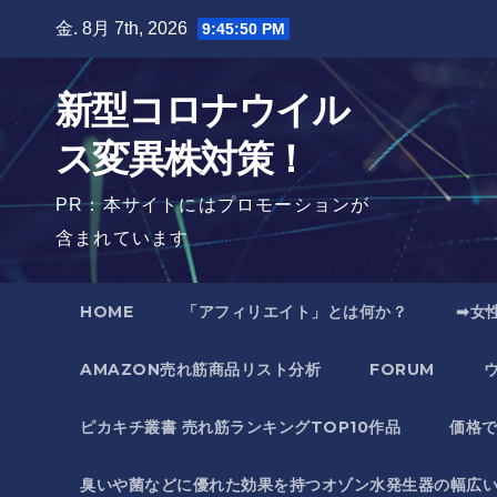
Skip
金. 8月 7th, 2026
9:45:51 PM
to
content
新型コロナウイル
ス変異株対策！
PR：本サイトにはプロモーションが
含まれています
HOME
「アフィリエイト」とは何か？
➡女
AMAZON売れ筋商品リスト分析
FORUM
ピカキチ叢書 売れ筋ランキングTOP10作品
価格
臭いや菌などに優れた効果を持つオゾン水発生器の幅広