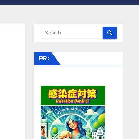
コ
PR :