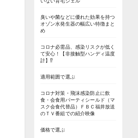
いない育毛ジェル
臭いや菌などに優れた効果を持つ
オゾン水発生器の幅広い特徴まと
め
コロナ必需品、感染リスクが低く
て安心！【非接触型ハンディ温度
計】⁉
適用範囲で選ぶ
コロナ対策・飛沫感染防止に飲
食・会食用パーティシールド（マ
スク会食代替品）ＦＢＣ福井放送
のＴＶ番組での紹介映像
価格で選ぶ