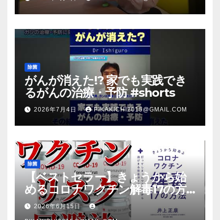
放送のＴＶ番組での紹介映像
除菌
がんが消えた!? 家でも実践でき
るがんの治療・予防 #shorts
2026年7月4日
PIKAKICHI2015@GMAIL.COM
除菌
【ベストセラー】きょうから始
めるコロナワクチン解毒17の方
法【本要約】
2026年6月15日