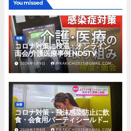
You missed
除菌
コロナ対策に検温・オンライン
面会/介護医療事例 NDSTV
2026年8月9日
PIKAKICHI2015@GMAIL.COM
除菌
コロナ対策・飛沫感染防止に飲
食・会食用パーティシールド
（マスク会食代替品）ＦＢＣ福井
2026年7月6日
PIKAKICHI2015@GMAIL.COM