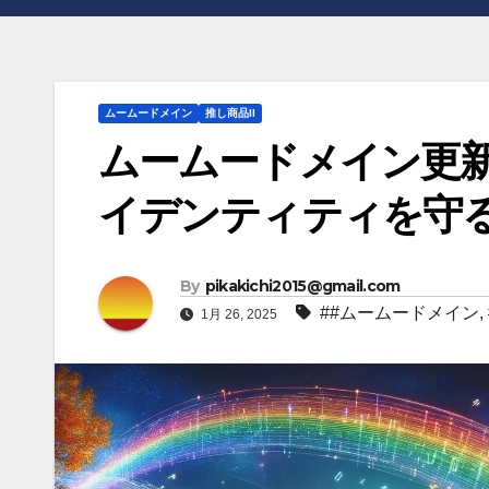
ムームードメイン
推し商品II
ムームードメイン更
イデンティティを守
By
pikakichi2015@gmail.com
##ムームードメイン
,
1月 26, 2025