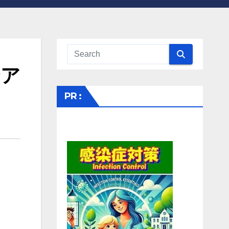
ンア
PR :