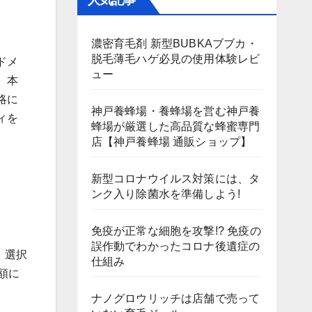
人気記事
濃密育毛剤 新型BUBKAブブカ・
脱毛薄毛ハゲ必見の使用体験レビ
ドメ
ュー
。本
略に
神戸養蜂場・養蜂場を営む神戸養
ィを
蜂場が厳選した高品質な蜂蜜専門
店【神戸養蜂場 通販ショップ】
新型コロナウイルス対策には、タ
ンク入り除菌水を準備しよう!
免疫が正常な細胞を攻撃!? 免疫の
誤作動でわかったコロナ後遺症の
、選択
仕組み
額に
ナノグロウリッチは店舗で売って