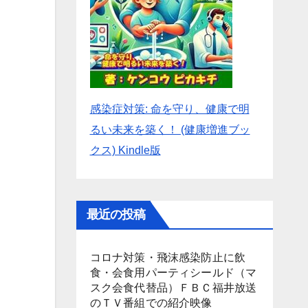
感染症対策: 命を守り、健康で明
るい未来を築く！ (健康増進ブッ
クス) Kindle版
最近の投稿
コロナ対策・飛沫感染防止に飲
食・会食用パーティシールド（マ
スク会食代替品）ＦＢＣ福井放送
のＴＶ番組での紹介映像