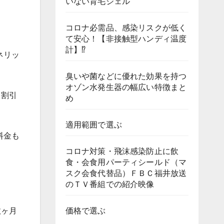
いない育毛ジェル
コロナ必需品、感染リスクが低く
て安心！【非接触型ハンディ温度
計】⁉
ネリッ
臭いや菌などに優れた効果を持つ
オゾン水発生器の幅広い特徴まと
て割引
め
適用範囲で選ぶ
料金も
コロナ対策・飛沫感染防止に飲
食・会食用パーティシールド（マ
スク会食代替品）ＦＢＣ福井放送
のＴＶ番組での紹介映像
数ヶ月
価格で選ぶ